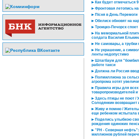
Как будет отмечаться 9
Фронтовая летопись на
Пiсня в День Перемоги
Обелиск обновят на на
Троицко-Печорск споет
На мемориальной плите
солдата Василия Елькин
Не самовары, а трубки
Не украшение, а символ
ленты недопустимо
Шлагбаум для "бомбил"
работе такси
Должна ли Россия ввод
Полмиллиона за сельс
агропрома хотят увеличи
Правила игры для всех
товаропроизводителей и 
Здесь птицы не поют / 
Солодянкин возвращает и
Живу и помню / Житель
еще ребенком испытала 
Поделись улыбкою сво
рождения одиноких пенс
"РН - Северная нефть":
миллионов рублей переч