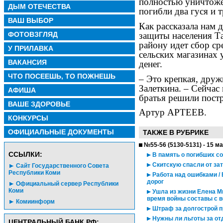
полностью уничтоже
ДЫМ ОТЕЧЕСТВА
погибли два гуся и 
ВАШ ВЫБОР
Как рассказала нам 
защиты населения Та
ФОТОВЗГЛЯД
району идет сбор с
У ПРИЛАВКА
сельских магазинах
ВАКАНСИЯ
денег.
ЧТО ПОСЕЕШЬ, ТО ПОЖНЕШЬ
– Это крепкая, друж
Залеткина. – Сейчас
АФИША
братья решили постр
ВАШЕ ЗДОРОВЬЕ
Артур АРТЕЕВ.
КОНКУРСЫ
ОФИЦИАЛЬНЫЕ ДОКУМЕНТЫ
ТАКЖЕ В РУБРИКЕ
№55-56 (5130-5131) - 15 м
CСЫЛКИ:
В память о погибших с
Скитскую спасли от за
Сайт Государственного Совета
Республики Коми
Работа над ошибками /
дорог
Официальный сервер Республики
Коми
Ушла из жизни Елена М
время войны составы с 
Комиинформ
Штраф за долгострой п
Нужны ли льготы за от
ЦЕНТРАЛЬНЫЙ БАНК РФ: