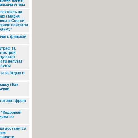
 время войны
тинским углем
пектакль на
оих / Мария
чева и Сергей
ронов показали
едьму"
ике с финской
траф за
лгострой
едлагает
ести депутат
сдумы
ы за отдых в
аксу / Как
ьские
готовят фронт
 "Кадровый
фирма по
"
ки достанутся
лям
енности