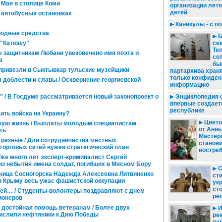
 Мая в столице Коми
организации лет
детей
 автобусных остановках
Каникулы - с п
родные средства
Б
 "Катюшу"
сек
Те
 защитникам Любани увековечено имя поэта и
со
а
бы
 привезли в Сыктывкар тульские музейщики
партархива храня
только конфиде
 доблести и славы / Осквернение георгиевской
информацию
 / В Госдуме рассматривается новый законопроект о
Энциклопедия 
впервые создает
республике
ить войска на Украину?
Цвето
кую жизнь / Выплаты молодым специалистам
от Анны
ть
Мастер
 разные / Для сотрудничества местных
станови
торговых сетей нужен стратегический план
востре
Уже много лет эксперт-криминалист Сергей
з небытия имена солдат, погибших в Мясном Бору
С
ница Сосногорска Надежда Алексеевна Литвиненко
сти
в Крыму весь ужас фашистской оккупации
ук
ст
ей… / Студенты-волонтеры поздравляют с днем
ре
ионеров
 достойная помощь ветеранам / Более двух
И
ислили нефтяники к Дню Победы
ре