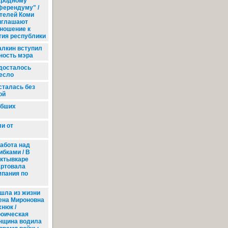
ародному
ферендуму" /
телей Коми
иглашают
тношение к
тия республики
лкин вступил
ность мэра
досталось
ресло
сталась без
ой
ибших
и от
абота над
ибками / В
ктывкаре
артовала
мпания по
шла из жизни
ена Мироновна
хнюк /
роическая
нщина водила