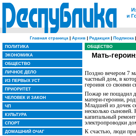
И
и Г
Главная страница
|
Архив
|
Редакция
|
Подписка
ПОЛИТИКА
ОБЩЕСТВО
Мать-героин
ЭКОНОМИКА
ОБЩЕСТВО
ЛИЧНОЕ ДЕЛО
Поздно вечером 7 ма
частный дом, в кото
ИЗ ПЕРВЫХ УСТ
героиня со своими 
ПРИОРИТЕТ
Пожар не пощадил д
ЧЕЛОВЕК И ЗАКОН
матери-героини, род
Младшей из дочек с
ЧП
несколько сыновей.
КУЛЬТУРА
капитальный ремонт
электропроводки дом
СПОРТ
К счастью, люди при
ДОМАШНИЙ ОЧАГ