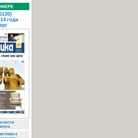
ОМЕРЕ
5130)
014 года
ерг
асности
ритете
истовка к