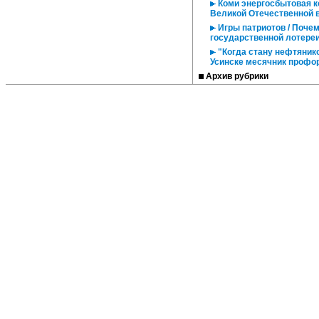
Коми энергосбытовая к
Великой Отечественной 
Игры патриотов / Поче
государственной лотере
"Когда стану нефтянико
Усинске месячник профо
Архив рубрики