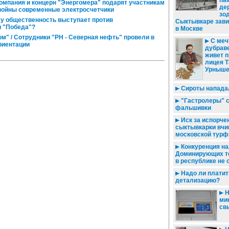
па
омпания и концерн "Энергомера" подарят участникам
де
войны современные электросчетчики
зо
му общественность выступает против
Сыктывкаре зави
и "Победа"?
в Москве
м" / Сотрудники "РН - Северная нефть" провели в
С меч
риентации
дубраве
живет 
лицея Т
Урныше
Сироты напада
"Гастролеры" 
фальшивки
Иск за испорче
сыктывкарки вчи
московской тур
Конкуренция на
Доминирующих т
в республике не
Надо ли платит
детализацию?
Н
ми
св