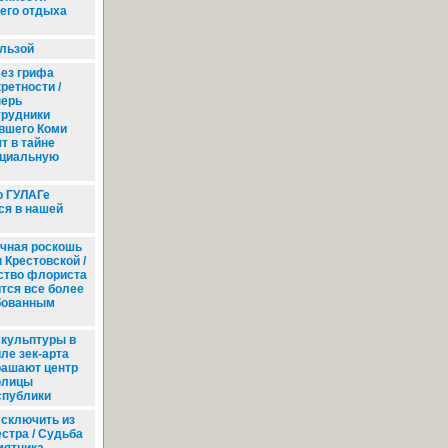
него отдыха
ользой
ез грифа
ретности /
перь
трудники
вшего Коми
т в тайне
нциальную
о ГУЛАГе
ся в нашей
чная роскошь
 Крестовской /
ство флориста
тся все более
бованным
кульптуры в
ле зек-арта
рашают центр
олицы
спублики
сключить из
естра / Судьба