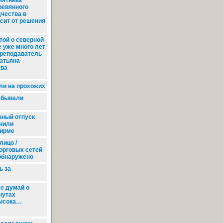
мятника
ревянного
дчества в
сит от решения
той о северной
 уже много лет
преподаватель
атьяна
ва
ли на прохожих
сбывали
нный отпуск
нили
фирме
лицо /
орговых сетей
 обнаружено
ь за
е думай о
нутах
ысока…