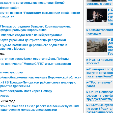
во
Как живут в сети сельские поселения Коми?
составы с ворку
 фронт работ
С
анутся не всем / Родителям разъяснили особенности
дв
ыха детей
Ро
Ми
"В
/ Теперь сотрудники бывшего Коми партархива
конфиденциальную информацию
О коми топоним
помощью
 впервые создается в нашей республике
Ш
к-арта украшают центр столицы республики
до
 Судьба памятника деревянного зодчества в
пр
решения в Москве
вв
ода
Го
 В столице республики отметили День Победы
Нужны ли льгот
России?
тве подписали "Монди СЛПК" и сыктывкарская
В интернет по ф
ктическую зону
живут в сети сел
поселения Коми?
ойны обнаружили поисковики в Воронежской области
я? / В Троицко-Печорском районе снова планируют
"Ростелекому" 
еработке древесины
работ
ают построить мост через Печору
Ольга Осипова:
резерв - это не 
пенсии
трудоустройству
 2014 года
Льготные путев
жбы / Вячеслав Гайзер рассказал военнослужащим
не всем / Родите
о привлечению молодых специалистов
разъяснили особ