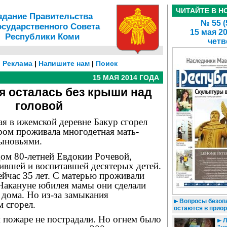
ЧИТАЙТЕ В Н
здание Правительства
№ 55 (
осударственного Совета
15 мая 2
Республики Коми
четв
|
Реклама
|
Напишите нам
|
Поиск
15 МАЯ 2014 ГОДА
я осталась без крыши над
головой
я в ижемской деревне Бакур сгорел
ром проживала многодетная мать-
сыновьями.
ом 80-летней Евдокии Рочевой,
ившей и воспитавшей десятерых детей.
ейчас 35 лет. С матерью проживали
 Накануне юбилея мамы они сделали
 дома. Но из-за замыкания
Вопросы безоп
 сгорел.
остаются в прио
 пожаре не пострадали. Но огнем было
Л