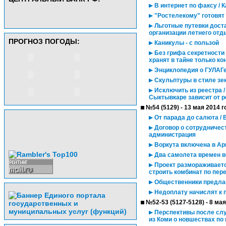
В интернет по факсу / 
"Ростелекому" готовят
Льготные путевки дост
организации летнего отд
ПРОГНОЗ ПОГОДЫ:
Каникулы - с пользой
Без грифа секретности 
хранят в тайне только 
Энциклопедия о ГУЛАГе
Скульптуры в стиле зе
Исключить из реестра /
Сыктывкаре зависит от 
№54 (5129) - 13 мая 2014 г
От парада до салюта /
Договор о сотрудничес
администрация
Воркута включена в Ар
Два самолета времен в
Проект размораживаетс
строить комбинат по пер
Общественники предлаг
Недоплату начислят к 
№52-53 (5127-5128) - 8 мая
Перспективы после слу
из Коми о новшествах п