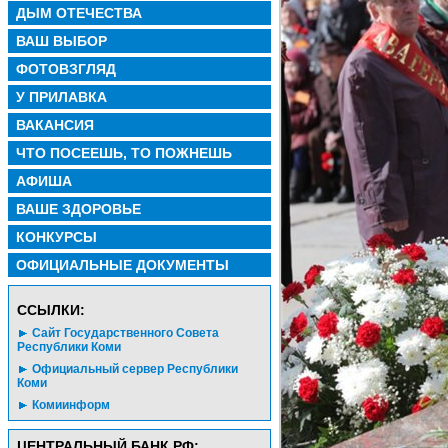
ДЫМ ОТЕЧЕСТВА
ВАШ ВЫБОР
ФОТОВЗГЛЯД
У ПРИЛАВКА
ВАКАНСИЯ
ЧТО ПОСЕЕШЬ, ТО ПОЖНЕШЬ
АФИША
ВАШЕ ЗДОРОВЬЕ
КОНКУРСЫ
ОФИЦИАЛЬНЫЕ ДОКУМЕНТЫ
CСЫЛКИ:
Сайт Государственного Совета
Республики Коми
Официальный сервер Республики
Коми
Комиинформ
ЦЕНТРАЛЬНЫЙ БАНК РФ: