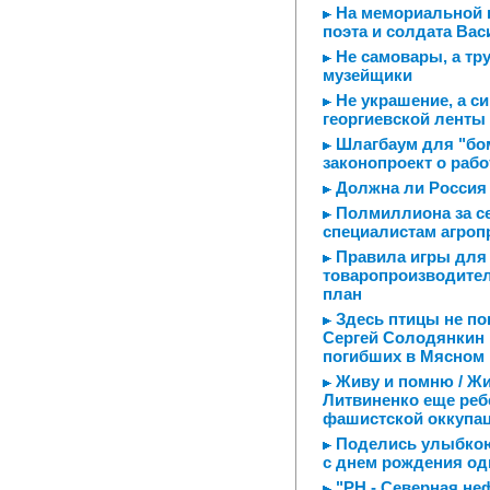
На мемориальной 
поэта и солдата Ва
Не самовары, а тр
музейщики
Не украшение, а с
георгиевской ленты
Шлагбаум для "бом
законопроект о рабо
Должна ли Россия 
Полмиллиона за с
специалистам агроп
Правила игры для 
товаропроизводител
план
Здесь птицы не пою
Сергей Солодянкин 
погибших в Мясном
Живу и помню / Жи
Литвиненко еще реб
фашистской оккупа
Поделись улыбкою
с днем рождения од
"РН - Северная не