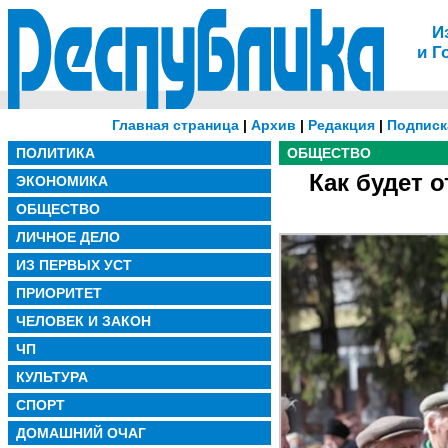
И
и Г
Главная страница
|
Архив
|
Редакция
|
Подписк
ПОЛИТИКА
ОБЩЕСТВО
Как будет 
ЭКОНОМИКА
ОБЩЕСТВО
ЛИЧНОЕ ДЕЛО
ИЗ ПЕРВЫХ УСТ
ПРИОРИТЕТ
ЧЕЛОВЕК И ЗАКОН
ЧП
КУЛЬТУРА
СПОРТ
ДОМАШНИЙ ОЧАГ