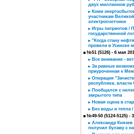
двух миллионов ру
Коми энергосбытов
участникам Велико
электросчетчики
Игры патриотов / 
государственной ло
"Когда стану нефтя
провели в Усинске 
№51 (5126) - 6 мая 20
Все внимание - ве
За равные возможн
приуроченная к Ме
Операция "Зачистк
республики, власти
Пообщался с нелег
закрытого типа
Новая сцена в ста
Без воды и тепла 
№49-50 (5124-5125) - 
Александр Князев 
получил булаву с н