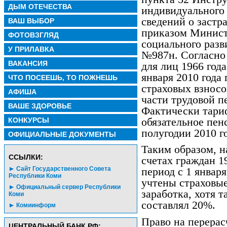
ДЫМ ОТЕЧЕСТВА
индивидуального
сведений о застр
ВАШ ВЫБОР
приказом Минист
ФОТОВЗГЛЯД
социального разв
У ПРИЛАВКА
№987н. Согласно
ВАКАНСИЯ
для лиц 1966 год
января 2010 года
ЧТО ПОСЕЕШЬ, ТО ПОЖНЕШЬ
страховых взносо
АФИША
части трудовой п
ВАШЕ ЗДОРОВЬЕ
Фактически тариф
обязательное пен
КОНКУРСЫ
полугодии 2010 г
ОФИЦИАЛЬНЫЕ ДОКУМЕНТЫ
Таким образом, 
CСЫЛКИ:
счетах граждан 1
Сайт Государственного Совета
период с 1 январ
Республики Коми
учтены страховые
Официальный сервер Республики
заработка, хотя 
Коми
составлял 20%.
Комиинформ
Право на перерас
ЦЕНТРАЛЬНЫЙ БАНК РФ: