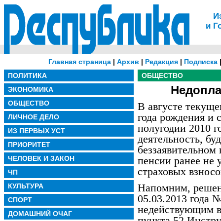
И
и Г
Главная страница
|
Архив
|
Редакция
|
Подписка
ПОЛИТИКА
ОБЩЕСТВО
Недопла
ЭКОНОМИКА
ОБЩЕСТВО
В августе текуще
года рождения и 
ЛИЧНОЕ ДЕЛО
полугодии 2010 г
ИЗ ПЕРВЫХ УСТ
деятельность, буд
ПРИОРИТЕТ
беззаявительном 
ЧЕЛОВЕК И ЗАКОН
пенсии ранее не 
страховых взносов
ЧП
Напомним, решен
КУЛЬТУРА
05.03.2013 года
СПОРТ
недействующим в
ДОМАШНИЙ ОЧАГ
пункта 52 Инстру