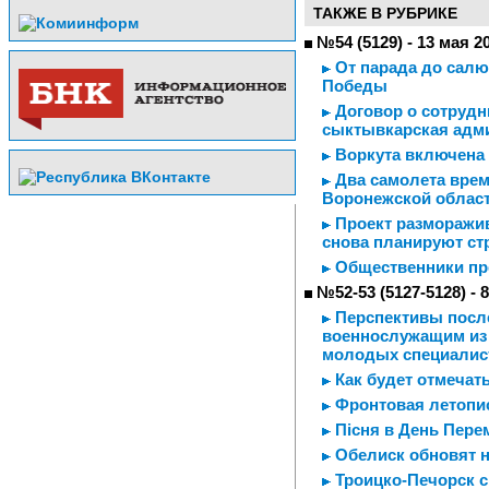
ТАКЖЕ В РУБРИКЕ
№54 (5129) - 13 мая 2
От парада до салю
Победы
Договор о сотрудн
сыктывкарская адм
Воркута включена 
Два самолета врем
Воронежской облас
Проект разморажив
снова планируют ст
Общественники пре
№52-53 (5127-5128) - 
Перспективы после
военнослужащим из
молодых специалис
Как будет отмечать
Фронтовая летопис
Пiсня в День Пере
Обелиск обновят н
Троицко-Печорск с