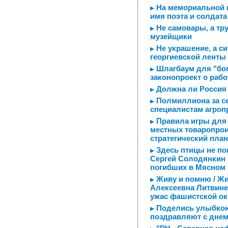
На мемориальной 
имя поэта и солдат
Не самовары, а тр
музейщики
Не украшение, а с
георгиевской ленты
Шлагбаум для "бом
законопроект о рабо
Должна ли Россия 
Полмиллиона за с
специалистам агроп
Правила игры для 
местных товаропрои
стратегический план
Здесь птицы не пою
Сергей Солодянкин 
погибших в Мясном
Живу и помню / Ж
Алексеевна Литвине
ужас фашистской ок
Поделись улыбкою
поздравляют с днем