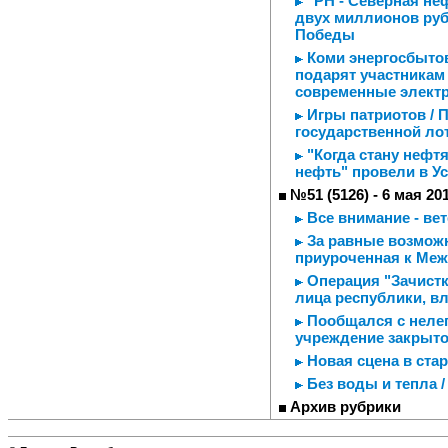
"РН - Северная не
двух миллионов ру
Победы
Коми энергосбытов
подарят участникам
современные элект
Игры патриотов / 
государственной ло
"Когда стану нефтя
нефть" провели в У
№51 (5126) - 6 мая 20
Все внимание - ве
За равные возможн
приуроченная к Ме
Операция "Зачистк
лица республики, в
Пообщался с нелег
учреждение закрыто
Новая сцена в ста
Без воды и тепла 
Архив рубрики