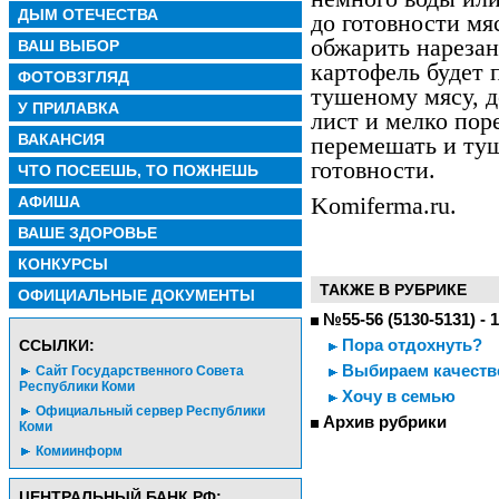
ДЫМ ОТЕЧЕСТВА
до готовности мя
обжарить нарезан
ВАШ ВЫБОР
картофель будет п
ФОТОВЗГЛЯД
тушеному мясу, д
У ПРИЛАВКА
лист и мелко пор
ВАКАНСИЯ
перемешать и туш
готовности.
ЧТО ПОСЕЕШЬ, ТО ПОЖНЕШЬ
АФИША
Komiferma.ru.
ВАШЕ ЗДОРОВЬЕ
КОНКУРСЫ
ТАКЖЕ В РУБРИКЕ
ОФИЦИАЛЬНЫЕ ДОКУМЕНТЫ
№55-56 (5130-5131) - 
Пора отдохнуть?
CСЫЛКИ:
Выбираем качеств
Сайт Государственного Совета
Республики Коми
Хочу в семью
Официальный сервер Республики
Архив рубрики
Коми
Комиинформ
ЦЕНТРАЛЬНЫЙ БАНК РФ: