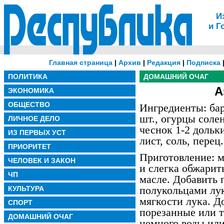
И
и Г
Главная страница
|
Архив
|
Редакция
|
Подписка
ПОЛИТИКА
ДОМАШНИЙ ОЧАГ
А
ЭКОНОМИКА
ОБЩЕСТВО
Ингредиенты: бар
шт., огурцы солен
ЛИЧНОЕ ДЕЛО
чеснок 1-2 дольки
ИЗ ПЕРВЫХ УСТ
лист, соль, перец.
ПРИОРИТЕТ
Приготовление: м
ЧЕЛОВЕК И ЗАКОН
и слегка обжарит
ЧП
масле. Добавить
полукольцами лук
КУЛЬТУРА
мягкости лука. Д
СПОРТ
порезанные или т
ДОМАШНИЙ ОЧАГ
немного воды ил