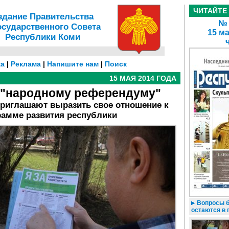
ЧИТАЙТЕ
здание Правительства
№ 
осударственного Совета
15 ма
Республики Коми
а
|
Реклама
|
Напишите нам
|
Поиск
15 МАЯ 2014 ГОДА
к "народному референдуму"
приглашают выразить свое отношение к
рамме развития республики
Вопросы б
остаются в 