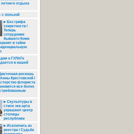
 летнего отдыха
 с пользой
Без грифа
секретности /
Теперь
сотрудники
бывшего Коми
хранят в тайне
фиденциальную
ю
дия о ГУЛАГе
дается в нашей
веточная роскошь
 Анны Крестовской /
стерство флориста
ановится все более
стребованным
Скульптуры в
стиле зек-арта
украшают центр
столицы
республики
Исключить из
реестра / Судьба