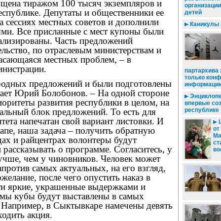
ена тиражом 100 тысяч экземпляров и
организации
еспублике. Депутаты и общественники ее
детей
а сессиях местных советов и дополнили
Каникулы -
ми. Все присланные с мест купоны были
ализированы. Часть предложений
ельство, по отраслевым министерствам и
касающаяся местных проблем, – в
инистрации.
партархива 
только кон
ародных предложений и были подготовлены
информаци
жает Юрий Болобонов. – На одной стороне
Энциклопе
оритеты развития республики в целом, на
впервые соз
альный блок предложений. То есть для
республике
ета напечатан свой вариант листовки. И
Ц
этапе, наша задача – получить обратную
от
Ма
одах и райцентрах волонтеры будут
ст
и рассказывать о программе. Согласитесь, у
во
учше, чем у чиновников. Человек может
апротив самых актуальных, на его взгляд,
ожелание, после чего опустить наказ в
ти яркие, украшенные выдержками и
ммы кубы будут выставлены в самых
 Например, в Сыктывкаре намечены девять
ходить акция.