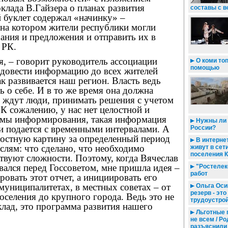
клада В.Гайзера о планах развития
составы с в
 буклет содержал «начинку» –
 на котором жители республики могли
ания и предложения и отправить их в
 РК.
я, – говорит руководитель ассоциации
О коми то
помощью
довести информацию до всех жителей
ак развивается наш регион. Власть ведь
ь о себе. И в то же время она должна
е ждут люди, принимать решения с учетом
К сожалению, у нас нет целостной и
емы информирования, такая информация
Нужны ли 
и подается с временными интервалами. А
России?
лостную картину за определенный период
В интернет
аслям: что сделано, что необходимо
живут в сет
поселения 
ствуют сложности. Поэтому, когда Вячеслав
ался перед Госсоветом, мне пришла идея –
"Ростелек
работ
ровать этот отчет, а инициировать его
муниципалитетах, в местных советах – от
Ольга Оси
резерв - эт
оселения до крупного города. Ведь это не
трудоустро
лад, это программа развития нашего
Льготные 
не всем / Р
разъяснили