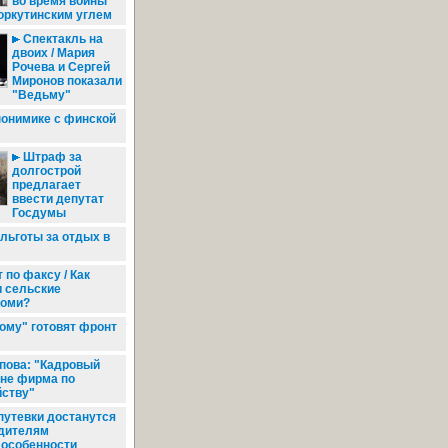
во время войны
оркутинским углем
Спектакль на
двоих / Мария
Рочева и Сергей
Миронов показали
"Ведьму"
понимике с финской
Штраф за
долгострой
предлагает
ввести депутат
Госдумы
льготы за отдых в
 по факсу / Как
и сельские
Коми?
ому" готовят фронт
пова: "Кадровый
о не фирма по
йству"
путевки достанутся
одителям
 особенности