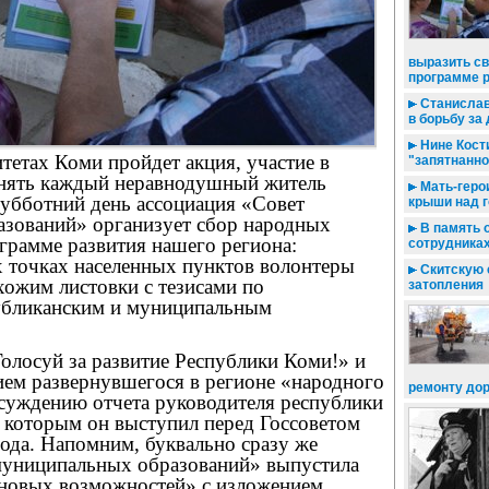
выразить св
программе р
Станислав
в борьбу за
Нине Кост
тетах Коми пройдет акция, участие в
"запятнанно
нять каждый неравнодушный житель
Мать-геро
субботний день ассоциация «Совет
крыши над 
зований» организует сбор народных
В память 
грамме развития нашего региона:
сотрудника
 точках населенных пунктов волонтеры
Скитскую 
хожим листовки с тезисами по
затопления
убликанским и муниципальным
олосуй за развитие Республики Коми!» и
ием развернувшегося в регионе «народного
ремонту дор
суждению отчета руководителя республики
с которым он выступил перед Госсоветом
года. Напомним, буквально сразу же
муниципальных образований» выпустила
 новых возможностей» с изложением