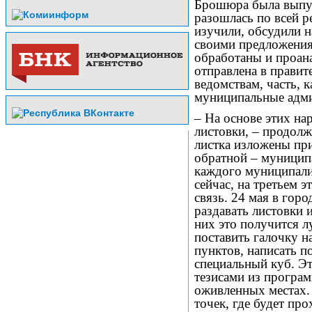
Брошюра была выпущ
разошлась по всей р
изучили, обсудили н
своими предложения
обработаны и проан
отправлена в правит
ведомствам, часть, 
муниципальные адм
– На основе этих н
листовки, – продол
листка изложены при
обратной – муницип
каждого муниципалит
сейчас, на третьем 
связь. 24 мая в гор
раздавать листовки 
них это получится л
поставить галочку н
пунктов, написать п
специальный куб. Э
тезисами из програ
оживленных местах.
точек, где будет про