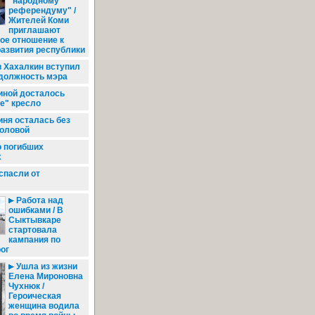
"народному
референдуму" /
Жителей Коми
приглашают
ое отношение к
азвития республики
 Хахалкин вступил
 должность мэра
иной досталось
е" кресло
иня осталась без
головой
о погибших
х
спасли от
Работа над
ошибками / В
Сыктывкаре
стартовала
кампания по
ог
Ушла из жизни
Елена Мироновна
Чухнюк /
Героическая
женщина водила