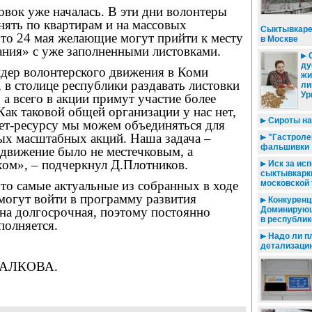
товок уже началась. В эти дни волонтеры
нять по квартирам и на массовых
Сыктывкаре
что 24 мая желающие могут прийти к месту
в Москве
ания» с уже заполненными листовками.
С
ду
идер волонтерского движения в Коми
жи
в столице республики раздавать листовки
ли
Ур
 а всего в акции примут участие более
Как таковой общей организации у нас нет,
Сироты на
нет-ресурсу мы можем объединяться для
ых масштабных акций. Наша задача –
"Гастроле
фальшивки
 движение было не местечковым, а
хом», – подчеркнул Д.Плотников.
Иск за ис
сыктывкарк
что самые актуальные из собранных в ходе
московской
могут войти в программу развития
Конкуренци
на долгосрочная, поэтому постоянно
Доминирующ
в республик
полняется.
Надо ли п
детализаци
ПАЛКОВА.