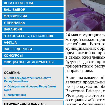
ДЫМ ОТЕЧЕСТВА
ВАШ ВЫБОР
ФОТОВЗГЛЯД
У ПРИЛАВКА
ВАКАНСИЯ
24 мая в муниципали
ЧТО ПОСЕЕШЬ, ТО ПОЖНЕШЬ
которой сможет при
АФИША
республики. В этот 
муниципальных обра
ВАШЕ ЗДОРОВЬЕ
предложений по про
КОНКУРСЫ
в самых оживленных
будут раздавать про
ОФИЦИАЛЬНЫЕ ДОКУМЕНТЫ
приоритетным респ
направлениям.
CСЫЛКИ:
Акция называется «Г
Сайт Государственного Совета
является продолжен
Республики Коми
референдума» по об
Официальный сервер Республики
Коми
Вячеслава Гайзера, 
РК в феврале этого 
Комиинформ
ассоциация «Совет 
буклет «Республика
ЦЕНТРАЛЬНЫЙ БАНК РФ: