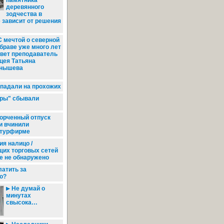
памятника
деревянного
зодчества в
 зависит от решения
 мечтой о северной
браве уже много лет
вет преподаватель
цея Татьяна
нышева
падали на прохожих
ры" сбывали
порченный отпуск
и вчинили
 турфирме
я налицо /
их торговых сетей
е не обнаружено
латить за
ю?
Не думай о
минутах
свысока…