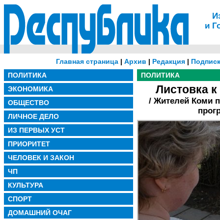
И
и Г
Главная страница
|
Архив
|
Редакция
|
Подписк
ПОЛИТИКА
ПОЛИТИКА
Листовка 
ЭКОНОМИКА
/ Жителей Коми 
ОБЩЕСТВО
прог
ЛИЧНОЕ ДЕЛО
ИЗ ПЕРВЫХ УСТ
ПРИОРИТЕТ
ЧЕЛОВЕК И ЗАКОН
ЧП
КУЛЬТУРА
СПОРТ
ДОМАШНИЙ ОЧАГ