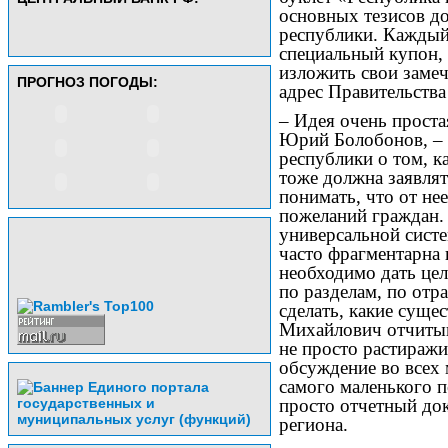
основных тезисов до
республики. Каждый
специальный купон,
изложить свои замеч
ПРОГНОЗ ПОГОДЫ:
адрес Правительства
– Идея очень проста
Юрий Болобонов, – 
республики о том, к
тоже должна заявлят
понимать, что от не
пожеланий граждан. 
универсальной сист
часто фрагментарна 
необходимо дать це
по разделам, по отр
сделать, какие суще
Михайлович отчитыв
не просто растиражи
обсуждение во всех 
самого маленького п
просто отчетный док
региона.