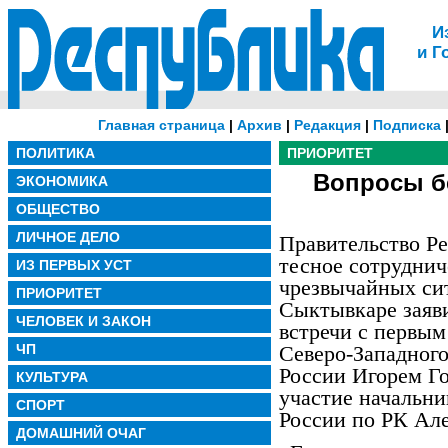
И
и Г
Главная страница
|
Архив
|
Редакция
|
Подписка
ПОЛИТИКА
ПРИОРИТЕТ
Вопросы б
ЭКОНОМИКА
ОБЩЕСТВО
ЛИЧНОЕ ДЕЛО
Правительство Р
тесное сотрудни
ИЗ ПЕРВЫХ УСТ
чрезвычайных сит
ПРИОРИТЕТ
Сыктывкаре заяви
ЧЕЛОВЕК И ЗАКОН
встречи с первым
ЧП
Северо-Западног
России Игорем Го
КУЛЬТУРА
участие начальн
СПОРТ
России по РК Але
ДОМАШНИЙ ОЧАГ