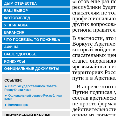
«Готов еще раз п
ДЫМ ОТЕЧЕСТВА
республики будет
ВАШ ВЫБОР
спасателям не тол
профессиональной
ФОТОВЗГЛЯД
других вопросов»
У ПРИЛАВКА
региона правител
ВАКАНСИЯ
В частности, это 
ЧТО ПОСЕЕШЬ, ТО ПОЖНЕШЬ
Воркуте Арктичес
АФИША
который войдет в
ВАШЕ ЗДОРОВЬЕ
спасательных цен
станет оперативн
КОНКУРСЫ
чрезвычайные си
ОФИЦИАЛЬНЫЕ ДОКУМЕНТЫ
территориях Росс
пути и в Арктике
CСЫЛКИ:
– В апреле этого
Сайт Государственного Совета
Республики Коми
Путин подписал 
Официальный сервер Республики
состав арктическ
Коми
не просто формал
Комиинформ
действительности
одним из логист
ЦЕНТРАЛЬНЫЙ БАНК РФ: