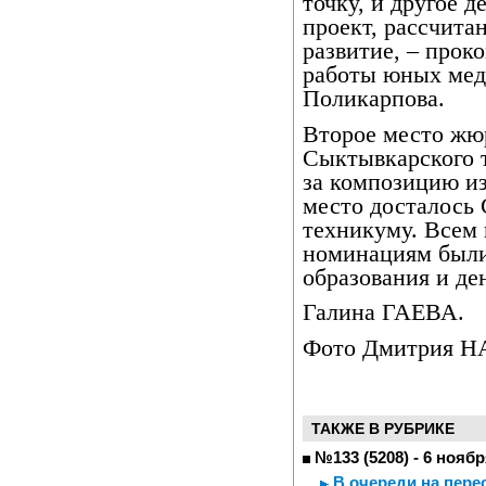
точку, и другое 
проект, рассчита
развитие, – про
работы юных мед
Поликарпова.
Второе место жю
Сыктывкарского т
за композицию из
место досталось
техникуму. Всем 
номинациям были
образования и д
Галина ГАЕВА.
Фото Дмитрия 
ТАКЖЕ В РУБРИКЕ
№133 (5208) - 6 ноябр
В очереди на пере