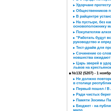
Удорчане протесту
Общественников п
В райцентре устан
На пустыре, без ка
основоположнику м
Покупателям алког
"Работать будут вс
руководство и опре
Тест-драйв для п
Сочинение со слова
новшества ожидают
Царь зверей в удо
львов на крестьянс
№132 (5207) - 1 ноябр
Не должно повторит
в столице республи
Первый пошел / В
Ради чистых берег
Памяти Зосимы Па
Бюджет - на публи
мало