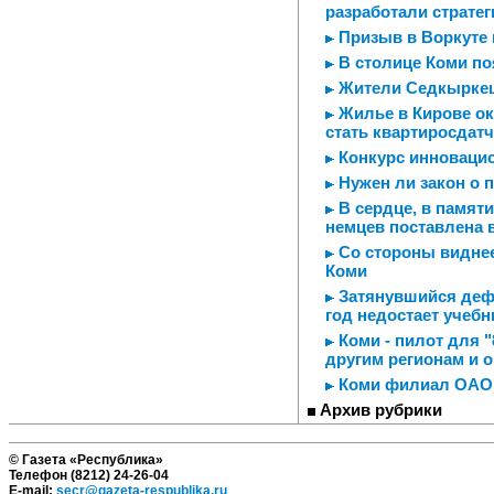
разработали стратег
Призыв в Воркуте 
В столице Коми по
Жители Седкыркещ
Жилье в Кирове ок
стать квартиросдат
Конкурс инноваци
Нужен ли закон о 
В сердце, в памяти
немцев поставлена в
Со стороны виднее
Коми
Затянувшийся дефи
год недостает учеб
Коми - пилот для "
другим регионам и 
Коми филиал ОАО "
Архив рубрики
© Газета «Республика»
Телефон (8212) 24-26-04
E-mail:
secr@gazeta-respublika.ru