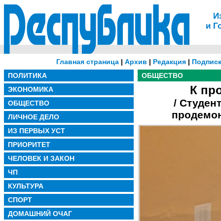
И
и Г
Главная страница
|
Архив
|
Редакция
|
Подписк
ПОЛИТИКА
ОБЩЕСТВО
К пр
ЭКОНОМИКА
/ Студен
ОБЩЕСТВО
продемон
ЛИЧНОЕ ДЕЛО
ИЗ ПЕРВЫХ УСТ
ПРИОРИТЕТ
ЧЕЛОВЕК И ЗАКОН
ЧП
КУЛЬТУРА
СПОРТ
ДОМАШНИЙ ОЧАГ