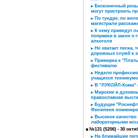
Бесконечный розыг
могут пристроить п
По тундре, по желе
магистрали расскаж
К чему приведут ли
поправки в закон о
алкоголя
Не хватает песка, 
дорожных служб к з
Примерка к "Плать
фестивалю
Неделя профессио
учащихся техникум
В "ЛУКОЙЛ-Коми" 
Мирские и духовны
православная выста
Будущее "Роснефти
Филипеня номиниров
Высокое качество
лабораторными исс
№131 (5206) - 30 октя
На ближайшие пятн