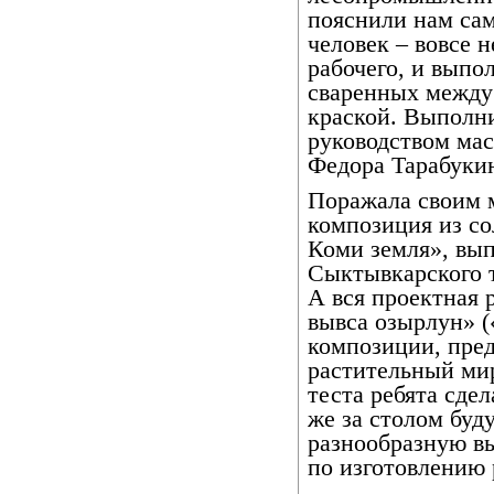
пояснили нам са
человек – вовсе 
рабочего, и выпо
сваренных между
краской. Выполни
руководством мас
Федора Тарабуки
Поражала своим 
композиция из со
Коми земля», вы
Сыктывкарского т
А вся проектная 
вывса озырлун» 
композиции, пре
растительный мир
теста ребята сде
же за столом буд
разнообразную вы
по изготовлению 