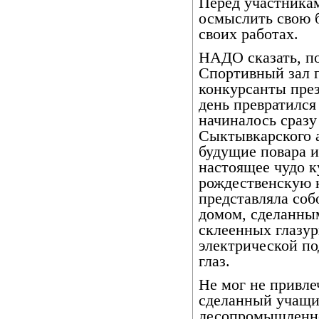
Перед участникам
осмыслить свою 
своих работах.
НАДО сказать, по
Спортивный зал п
конкурсанты през
день превратился
начиналось сразу
Сыктывкарского 
будущие повара и
настоящее чудо к
рождественскую 
представляла со
домом, сделанны
склеенных глазур
электрической по
глаз.
Не мог не привле
сделанный учащи
лесопромышленно