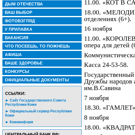
11.00. «КОТ В С
ДЫМ ОТЕЧЕСТВА
18.00. «МЕЛОДИИ
ВАШ ВЫБОР
отделениях (6+).
ФОТОВЗГЛЯД
16 ноября
У ПРИЛАВКА
11.00. «КОРОЛЕ
ВАКАНСИЯ
опера для детей (
ЧТО ПОСЕЕШЬ, ТО ПОЖНЕШЬ
Коммунистическа
АФИША
ВАШЕ ЗДОРОВЬЕ
Касса 24-53-58.
КОНКУРСЫ
Государственный
ОФИЦИАЛЬНЫЕ ДОКУМЕНТЫ
Дружбы народов 
им.В.Савина
CСЫЛКИ:
7 ноября
Сайт Государственного Совета
Республики Коми
18.30. «ГАМЛЕТ».
Официальный сервер Республики
Коми
8 ноября
Комиинформ
18.00. «КВАДРАТ
ЦЕНТРАЛЬНЫЙ БАНК РФ: