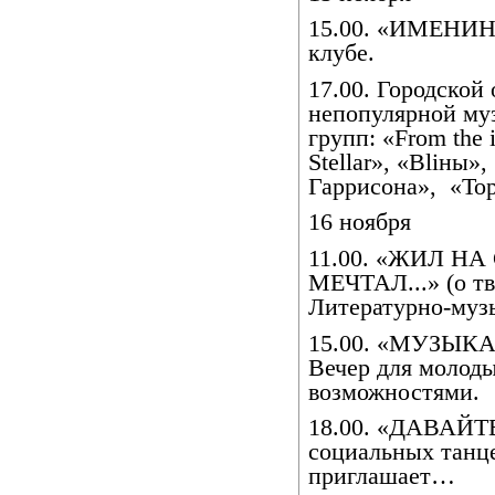
15.00. «ИМЕНИН
клубе.
17.00. Городской
непопулярной му
групп: «From the 
Stellar», «Bliны»
Гаррисона»,
«Top
16 ноября
11.00. «ЖИЛ НА
МЕЧТАЛ...» (о тв
Литературно-муз
15.00. «МУЗЫ
Вечер для молод
возможностями.
18.00. «ДАВАЙ
социальных тан
приглашает…