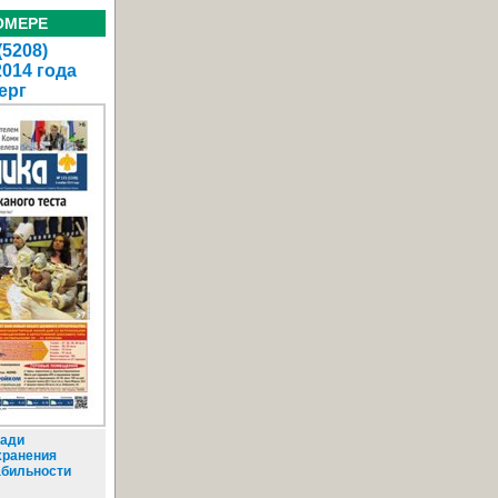
ОМЕРЕ
(5208)
2014 года
ерг
ади
хранения
абильности