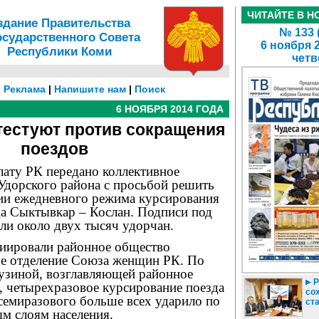
ЧИТАЙТЕ В Н
здание Правительства
№ 133 
осударственного Совета
6 ноября 
Республики Коми
четв
|
Реклама
|
Напишите нам
|
Поиск
6 НОЯБРЯ 2014 ГОДА
тестуют против сокращения
поездов
ату РК передано коллективное
Удорского района с просьбой решить
ии ежедневного режима курсирования
да Сыктывкар – Кослан. Подписи под
ли около двух тысяч удорчан.
иировали районное общество
ое отделение Союза женщин РК. По
узиной, возглавляющей районное
Р
, четырехразовое курсирование поезда
со
семиразового больше всех ударило по
ст
 слоям населения.