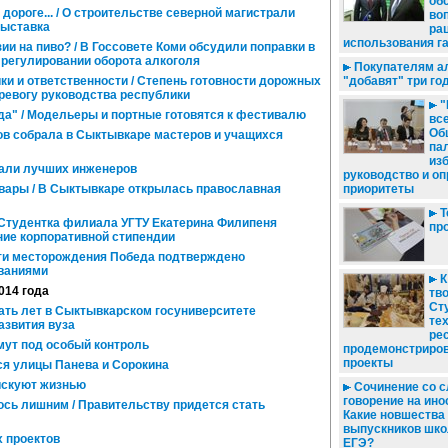
об
дороге... / О строительстве северной магистрали
во
выставка
ра
использования г
ии на пиво? / В Госсовете Коми обсудили поправки в
 регулировании оборота алкоголя
Покупателям а
ики и ответственности / Степень готовности дорожных
"добавят" три го
ревогу руководства республики
"
да" / Модельеры и портные готовятся к фестивалю
все
Об
 собрала в Сыктывкаре мастеров и учащихся
па
из
али лучших инженеров
руководство и о
вары / В Сыктывкаре открылась православная
приоритеты
Т
Студентка филиала УГТУ Екатерина Филипеня
пр
ние корпоративной стипендии
ти месторождения Победа подтверждено
ваниями
К
2014 года
тво
Ст
ть лет в Сыктывкарском госуниверситете
те
азвития вуза
ре
мут под особый контроль
продемонстриров
проекты
ся улицы Панева и Сорокина
скуют жизнью
Сочинение со с
говорение на ино
ось лишним / Правительству придется стать
Какие новшества
выпускников шко
 проектов
ЕГЭ?