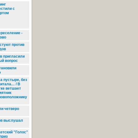
инг
естили с
ертом
ереселение -
ово
стуют против
дов
в пригласили
ый вопрос
тановили
р
а пустыре, без
питала… / В
тке ветшает
мятник
новоположнику
ли четверо
ов выслушал
етский "Голос"
приз