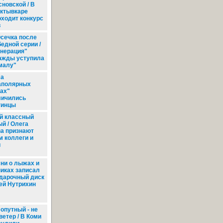
сновской / В
ктывкаре
оходит конкурс
в
сечка после
едной серии /
енерация"
ажды уступила
малу"
а
аполярных
рах"
личились
тинцы
 классный
й / Олега
ва признают
 коллеги и
и
ни о лыжах и
иках записал
одарочный диск
ей Нутрихин
опутный - не
ветер / В Коми