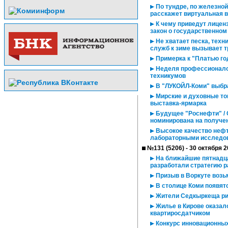
По тундре, по железной 
расскажет виртуальная 
К чему приведут лиценз
закон о государственном
Не хватает песка, техн
служб к зиме вызывает т
Примерка к "Платью го
Неделя профессионалов
техникумов
В "ЛУКОЙЛ-Коми" выбр
Мирские и духовные то
выставка-ярмарка
Будущее "Роснефти" / 
номинирована на получе
Высокое качество неф
лабораторными исследо
№131 (5206) - 30 октября 
На ближайшие пятнадца
разработали стратегию р
Призыв в Воркуте возь
В столице Коми появят
Жители Седкыркеща ри
Жилье в Кирове оказал
квартиросдатчиком
Конкурс инновационных