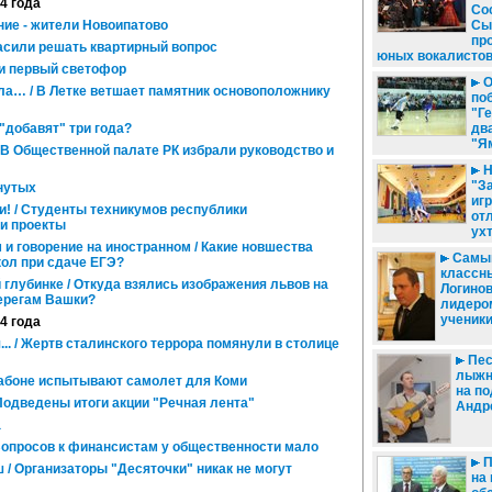
14 года
Со
ние - жители Новоипатово
Сы
пр
сили решать квартирный вопрос
юных вокалисто
и первый светофор
О
ла… / В Летке ветшает памятник основоположнику
поб
"Г
"добавят" три года?
дв
"Я
/ В Общественной палате РК избрали руководство и
Н
"З
нутых
иг
и! / Студенты техникумов республики
от
и проекты
ух
и говорение на иностранном / Какие новшества
Самый
ол при сдаче ЕГЭ?
классны
 глубинке / Откуда взялись изображения львов на
Логино
берегам Вашки?
лидером
ученик
14 года
.. / Жертв сталинского террора помянули в столице
Пес
лыжн
абоне испытывают самолет для Коми
на п
Подведены итоги акции "Речная лента"
Андр
а
Вопросов к финансистам у общественности мало
П
/ Организаторы "Десяточки" никак не могут
на 