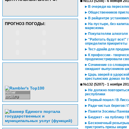
№133 (5208) - 6 ноября 20
В очереди на переселе
Общественников пригла
В райцентре установил
ПРОГНОЗ ПОГОДЫ:
На пустыре, без капита
марксизма
Покупателям алкоголя 
"Работать будут все!" 
определили приоритеты
Тест-драйв для продви
К профессии - творческ
продемонстрировали сво
Сочинение со словарем 
ожидают выпускников шк
Царь зверей в удорской
крестьянских домах по 
№132 (5207) - 1 ноября 20
Не должно повториться.
республики
Первый пошел / В Лисс
Ради чистых берегов / 
Памяти Зосимы Панев
Бюджет - на публику / 
Бесконечный розыгрыш 
пристроить призы акции