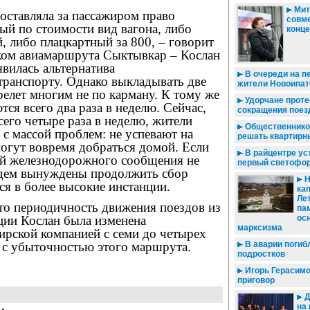
Мит
 оставляла за пассажиром право
совм
ый по стоимости вид вагона, либо
конц
, либо плацкартный за 800, – говорит
ском авиамаршрута Сыктывкар – Кослан
вилась альтернатива
В очереди на п
ранспорту. Однако выкладывать две
жители Новоипат
релет многим не по карману. К тому же
Удорчане проте
ся всего два раза в неделю. Сейчас,
сокращения поез
сего четыре раза в неделю, жители
Общественнико
 с массой проблем: не успевают на
решать квартирн
могут вовремя добраться домой. Если
В райцентре ус
ой железнодорожного сообщения не
первый светофо
удем вынуждены продолжить сбор
Н
ся в более высокие инстанции.
ка
Ле
то периодичность движения поездов из
па
ции Кослан была изменена
ос
марксизма
ирской компанией с семи до четырех
и с убыточностью этого маршрута.
В аварии погиб
подростков
Игорь Герасим
приговор
Д
на 