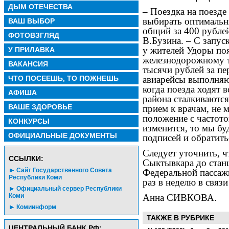
ДЫМ ОТЕЧЕСТВА
– Поездка на поезде
выбирать оптимальн
ВАШ ВЫБОР
общий за 400 рублей
ФОТОВЗГЛЯД
В.Бузина. – С запу
у жителей Удоры поя
У ПРИЛАВКА
железнодорожному т
ВАКАНСИЯ
тысячи рублей за пе
ЧТО ПОСЕЕШЬ, ТО ПОЖНЕШЬ
авиарейсы выполняют
когда поезда ходят в
АФИША
района сталкиваются
ВАШЕ ЗДОРОВЬЕ
прием к врачам, не 
положение с частот
КОНКУРСЫ
изменится, то мы б
ОФИЦИАЛЬНЫЕ ДОКУМЕНТЫ
подписей и обратить
Следует уточнить, ч
CСЫЛКИ:
Сыктывкара до стан
Сайт Государственного Совета
Федеральной пассаж
Республики Коми
раз в неделю в связ
Официальный сервер Республики
Анна СИВКОВА.
Коми
Комиинформ
ТАКЖЕ В РУБРИКЕ
ЦЕНТРАЛЬНЫЙ БАНК РФ: