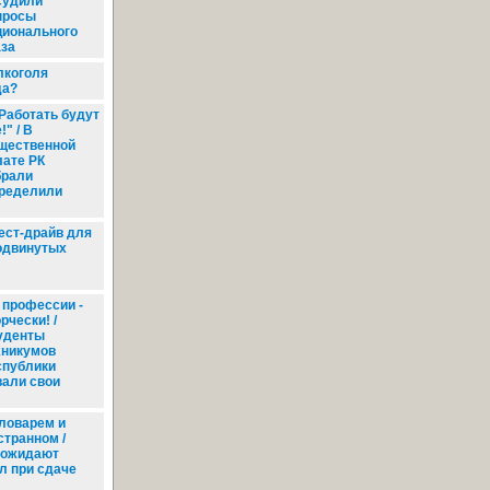
судили
просы
ционального
аза
лкоголя
да?
Работать будут
!" / В
щественной
лате РК
брали
пределили
ест-драйв для
одвинутых
 профессии -
рчески! /
уденты
хникумов
спублики
али свои
ловарем и
странном /
 ожидают
л при сдаче