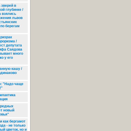
 зверей в
ой глубинке /
а взялись
ажения львов
стьянских
 по берегам
ризрак
роризма /
ест депутата
ифа Саядова
зывает много
ко у его
анную кашу /
одинаково
: "Надо чаще
!"
илактика
нация
вредных
ет новый
овья"
и как бергамот
рда - не только
ый цветок, но и