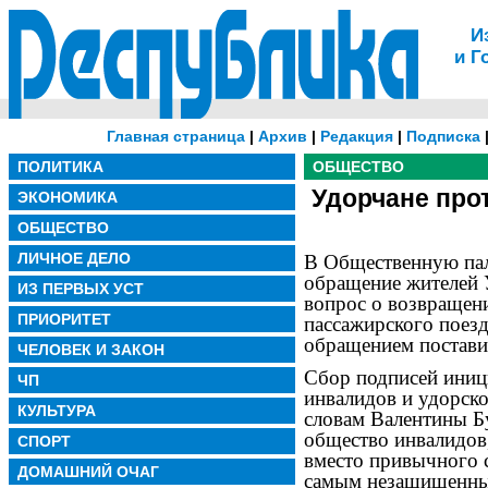
И
и Г
Главная страница
|
Архив
|
Редакция
|
Подписка
ПОЛИТИКА
ОБЩЕСТВО
Удорчане про
ЭКОНОМИКА
ОБЩЕСТВО
ЛИЧНОЕ ДЕЛО
В Общественную пал
обращение жителей 
ИЗ ПЕРВЫХ УСТ
вопрос о возвращен
ПРИОРИТЕТ
пассажирского поез
обращением постави
ЧЕЛОВЕК И ЗАКОН
Сбор подписей иниц
ЧП
инвалидов и удорск
КУЛЬТУРА
словам Валентины Б
общество инвалидов
СПОРТ
вместо привычного 
ДОМАШНИЙ ОЧАГ
самым незащищенным