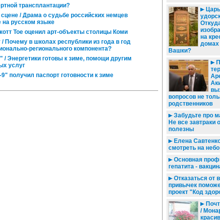
ертной трансплантации?
Царь
а сцене / Драма о судьбе российских немцев
удорск
е на русском языке
Откуд
изобр
котт Тое оценил арт-объекты столицы Коми
на кре
 Почему в школах республики из года в год
домах
ционально-регионального компонента?
Вашки?
" / Энергетики готовы к зиме, помощи другим
П
ых услуг
тер
9" получил паспорт готовности к зиме
Ар
Ак
вы
вопросов не толь
родственников
Забудьте про м
Не все завтраки 
полезны
Елена Савтенко
смотреть на небо
Основная проф
гепатита - вакци
Отказаться от 
привычек помож
проект "Код здор
Почт
/ Мона
красив