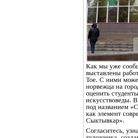
Как мы уже сооб
выставлены рабо
Тое. С ними може
норвежца на гор
оценить студент
искусствоведы. В
под названием «С
как элемент совр
Сыктывкар».
Согласитесь, узн
художника, созда