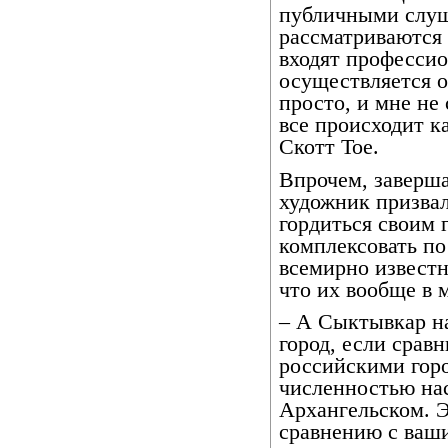
публичными слуш
рассматриваются 
входят професси
осуществляется о
просто, и мне не 
все происходит ка
Скотт Тое.
Впрочем, заверш
художник призва
гордиться своим г
комплексовать по
всемирно извест
что их вообще в 
– А Сыктывкар н
город, если сравн
российскими горо
численностью на
Архангельском. Э
сравнению с ваш