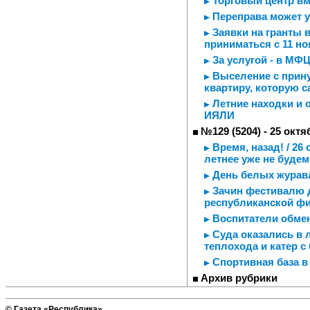
Торговый центр вм
Переправа может 
Заявки на гранты в
приниматься с 11 н
За услугой - в МФ
Выселение с прину
квартиру, которую 
Летние находки и 
ИЯЛИ
№129 (5204) - 25 октя
Время, назад! / 26
летнее уже не будем
День белых журавл
Зачин фестивалю д
республиканской ф
Воспитатели обме
Суда оказались в л
теплохода и катер с
Спортивная база в
Архив рубрики
© Газета «Республика»