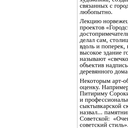
связанных с горо
любопытно.
Лекцию норвежец
проектов «Городс
достопримечател
делал сам, столи
вдоль и поперек,
высокое здание г
называют «свечко
объектив надпись
деревянного дома
Некоторым арт-о
оценку. Например
Питириму Сороки
и профессиональ
сыктывкарской с
назвал... памятн
Советской:
«Оче
советский стиль»