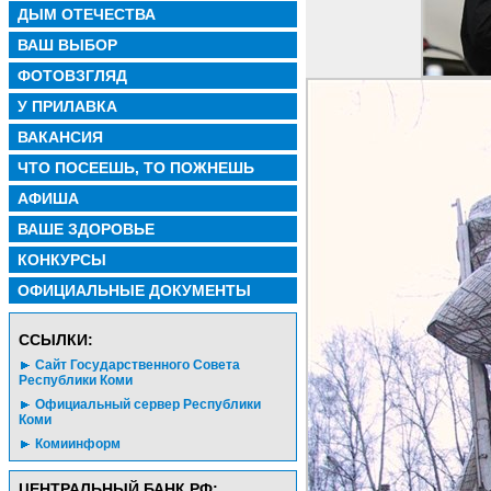
ДЫМ ОТЕЧЕСТВА
ВАШ ВЫБОР
ФОТОВЗГЛЯД
У ПРИЛАВКА
ВАКАНСИЯ
ЧТО ПОСЕЕШЬ, ТО ПОЖНЕШЬ
АФИША
ВАШЕ ЗДОРОВЬЕ
КОНКУРСЫ
ОФИЦИАЛЬНЫЕ ДОКУМЕНТЫ
CСЫЛКИ:
Сайт Государственного Совета
Республики Коми
Официальный сервер Республики
Коми
Комиинформ
ЦЕНТРАЛЬНЫЙ БАНК РФ: