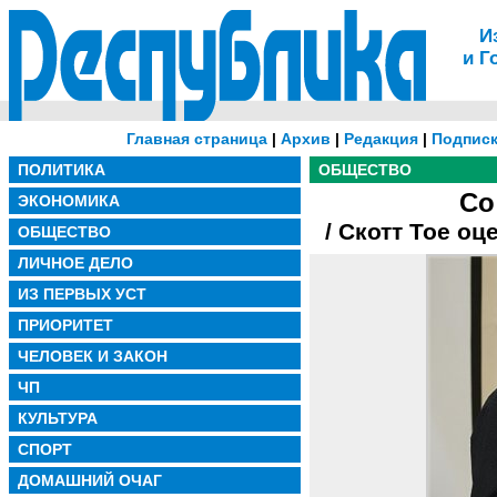
И
и Г
Главная страница
|
Архив
|
Редакция
|
Подписк
ПОЛИТИКА
ОБЩЕСТВО
Со
ЭКОНОМИКА
/ Скотт Тое о
ОБЩЕСТВО
ЛИЧНОЕ ДЕЛО
ИЗ ПЕРВЫХ УСТ
ПРИОРИТЕТ
ЧЕЛОВЕК И ЗАКОН
ЧП
КУЛЬТУРА
СПОРТ
ДОМАШНИЙ ОЧАГ