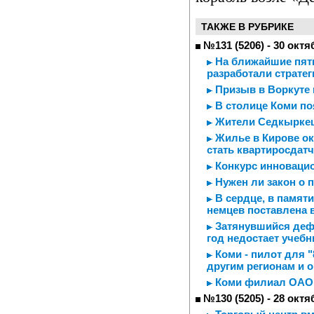
ТАКЖЕ В РУБРИКЕ
№131 (5206) - 30 октя
На ближайшие пятн
разработали стратег
Призыв в Воркуте 
В столице Коми по
Жители Седкыркещ
Жилье в Кирове ок
стать квартиросдат
Конкурс инноваци
Нужен ли закон о 
В сердце, в памяти
немцев поставлена в
Затянувшийся дефи
год недостает учеб
Коми - пилот для "
другим регионам и 
Коми филиал ОАО "
№130 (5205) - 28 октя