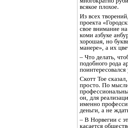
многократно руби
всякое плохое.
Из всех творений
проекта «Городск
свое внимание на
коми азбуке анбу
хорошая, но бук
манере», а их цв
– Что делать, чт
подобного рода а
поинтересовался 
Скотт Тое сказал,
просто. По мысл
профессиональным
он, для реализац
именно професси
деньги, а не ждат
– В Норвегии с эт
касается обществ