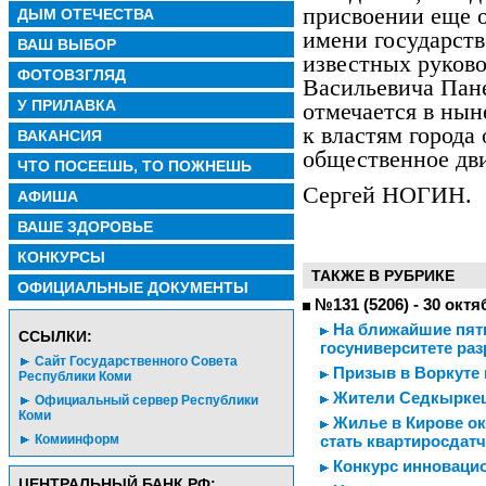
присвоении еще 
ДЫМ ОТЕЧЕСТВА
имени государств
ВАШ ВЫБОР
известных руков
ФОТОВЗГЛЯД
Васильевича Пане
У ПРИЛАВКА
отмечается в нын
к властям города
ВАКАНСИЯ
общественное дв
ЧТО ПОСЕЕШЬ, ТО ПОЖНЕШЬ
Сергей НОГИН.
АФИША
ВАШЕ ЗДОРОВЬЕ
КОНКУРСЫ
ТАКЖЕ В РУБРИКЕ
ОФИЦИАЛЬНЫЕ ДОКУМЕНТЫ
№131 (5206) - 30 октя
На ближайшие пят
CСЫЛКИ:
госуниверситете раз
Сайт Государственного Совета
Призыв в Воркуте 
Республики Коми
Жители Седкыркещ
Официальный сервер Республики
Коми
Жилье в Кирове ок
Комиинформ
стать квартиросдат
Конкурс инноваци
ЦЕНТРАЛЬНЫЙ БАНК РФ: