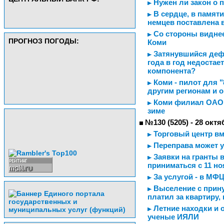
Нужен ли закон о 
В сердце, в памяти
немцев поставлена в
Со стороны виднее
ПРОГНОЗ ПОГОДЫ:
Коми
Затянувшийся дефи
года в год недоста
компонента?
Коми - пилот для "
другим регионам и 
Коми филиал ОАО "
зиме
№130 (5205) - 28 октя
Торговый центр вм
Переправа может 
Заявки на гранты в
приниматься с 11 н
За услугой - в МФ
Выселение с прину
платил за квартиру,
Летние находки и 
ученые ИЯЛИ