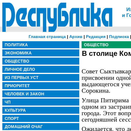
И
и Г
Главная страница
|
Архив
|
Редакция
|
Подписка
ПОЛИТИКА
ОБЩЕСТВО
В столице Ко
ЭКОНОМИКА
ОБЩЕСТВО
ЛИЧНОЕ ДЕЛО
Совет Сыктывкар
присвоении одно
ИЗ ПЕРВЫХ УСТ
выдающегося уче
ПРИОРИТЕТ
Сорокина.
ЧЕЛОВЕК И ЗАКОН
Улица Питирима 
ЧП
одном из застраи
КУЛЬТУРА
города. Этот воп
сегодняшней сесс
СПОРТ
ДОМАШНИЙ ОЧАГ
Ожидается, что д