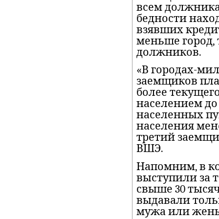
всем должникам
бедности нахо
взявших креди
меньше город,
должников.
«В городах-ми
заемщиков пла
более текущего
населением до 
населенных пу
населения мене
третий заемщик
ВШЭ.
Напомним, в к
выступили за т
свыше 30 тыся
выдавали толь
мужа или жены.