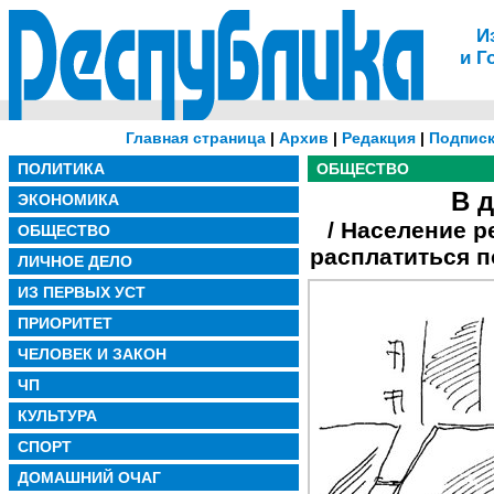
И
и Г
Главная страница
|
Архив
|
Редакция
|
Подписк
ПОЛИТИКА
ОБЩЕСТВО
В д
ЭКОНОМИКА
/ Население р
ОБЩЕСТВО
расплатиться п
ЛИЧНОЕ ДЕЛО
ИЗ ПЕРВЫХ УСТ
ПРИОРИТЕТ
ЧЕЛОВЕК И ЗАКОН
ЧП
КУЛЬТУРА
СПОРТ
ДОМАШНИЙ ОЧАГ