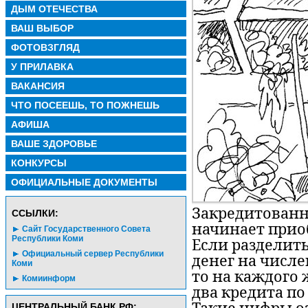
ДЫМ ОТЕЧЕСТВА
ВАШ ВЫБОР
ФОТОВЗГЛЯД
У ПРИЛАВКА
ВАКАНСИЯ
ЧТО ПОСЕЕШЬ, ТО ПОЖНЕШЬ
АФИША
ВАШЕ ЗДОРОВЬЕ
КОНКУРСЫ
ОФИЦИАЛЬНЫЕ ДОКУМЕНТЫ
Закредитованн
CСЫЛКИ:
начинает прио
Сайт Государственного Совета
Республики Коми
Если разделить
Официальный сервер Республики
денег на числе
Коми
то на каждого 
Комиинформ
два кредита по
ЦЕНТРАЛЬНЫЙ БАНК РФ: