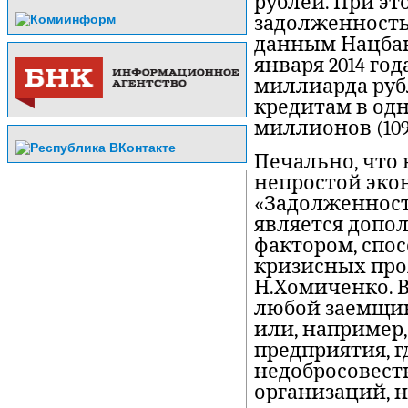
рублей. При эт
задолженность 
данным Нацбанк
января 2014 го
миллиарда рубл
кредитам в одн
миллионов (109
Печально, что 
непростой эко
«Задолженност
является доп
фактором, спо
кризисных про
Н.Хомиченко. 
любой заемщик
или, например,
предприятия, гд
недобросовест
организаций, н