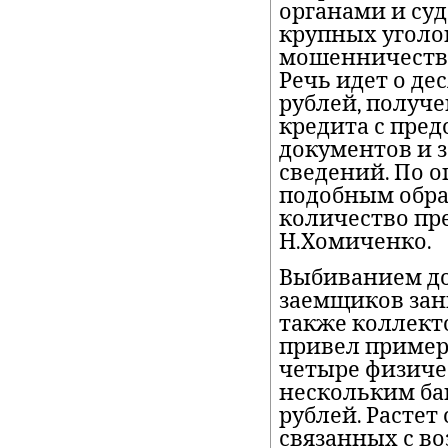
органами и су
крупных уголо
мошенничество
Речь идет о де
рублей, получ
кредита с пре
документов и 
сведений. По 
подобным обра
количество пр
Н.Хомиченко.
Выбиванием до
заемщиков зан
также коллект
привел пример
четыре физиче
нескольким банк
рублей. Растет
связанных с в