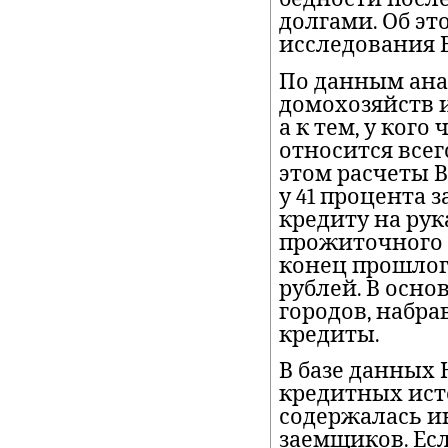
долгами. Об э
исследования
По данным анал
домохозяйств 
а к тем, у кого
относится всег
этом расчеты В
у 41 процента 
кредиту на рук
прожиточного 
конец прошлого
рублей. В осн
городов, набра
кредиты.
В базе данных
кредитных исто
содержалась и
заемщиков. Ес