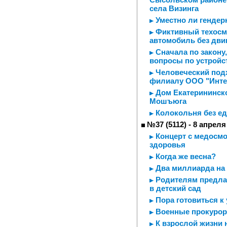
села Визинга
Уместно ли гендер
Фиктивный техосм
автомобиль без дви
Сначала по закону,
вопросы по устройс
Человеческий подх
филиалу ООО "Интег
Дом Екатерининско
Мошъюга
Колокольня без ед
№37 (5112) - 8 апреля
Концерт с медосмо
здоровья
Когда же весна?
Два миллиарда на
Родителям предлаг
в детский сад
Пора готовиться к
Военные прокурор
К взрослой жизни н