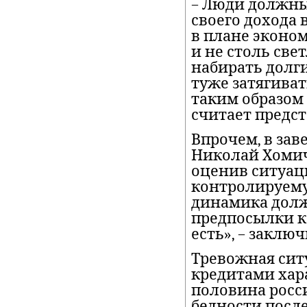
– Люди должны
своего дохода 
в плане эконо
и не столь све
набирать долги
туже затягиват
таким образом 
считает предст
Впрочем, в за
Николай Хомич
оценив ситуац
контролируему
динамика долж
предпосылки к
есть», – заключ
Тревожная сит
кредитами хара
половина росс
бедности после