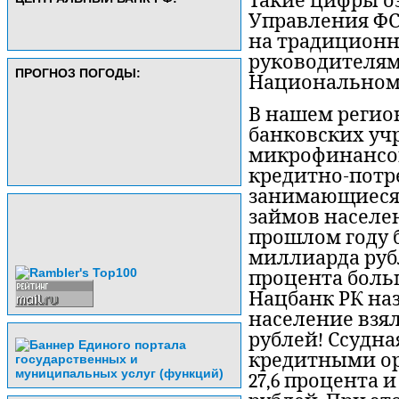
Такие цифры о
Управления ФС
на традиционн
руководителям
ПРОГНОЗ ПОГОДЫ:
Национальном 
В нашем регион
банковских учр
микрофинансов
кредитно-потр
занимающиеся
займов населе
прошлом году 
миллиарда рубл
процента больш
Нацбанк РК на
население взял
рублей! Ссудн
кредитными ор
27,6 процента 