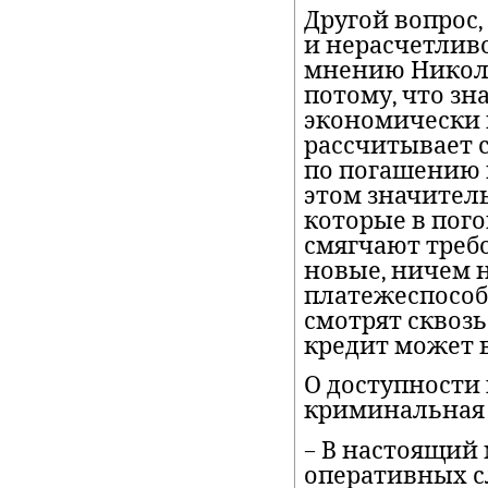
Другой вопрос
и нерасчетливо
мнению Никола
потому, что зн
экономически 
рассчитывает 
по погашению 
этом значитель
которые в пого
смягчают треб
новые, ничем 
платежеспособ
смотрят сквозь
кредит может 
О доступности 
криминальная 
– В настоящий
оперативных 