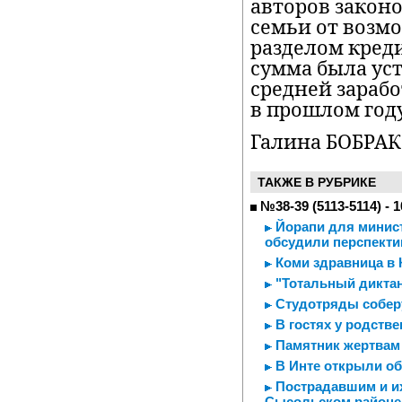
авторов законо
семьи от возм
разделом кред
сумма была ус
средней зарабо
в прошлом году
Галина БОБРАК
ТАКЖЕ В РУБРИКЕ
№38-39 (5113-5114) - 
Йорапи для минист
обсудили перспекти
Коми здравница в
"Тотальный диктан
Студотряды соберу
В гостях у родств
Памятник жертвам
В Инте открыли о
Пострадавшим и их
Сысольском районе 