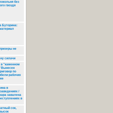
окольня без
ого гвоздя
а Буторина:
 материал
призеры не
ну силачи
 в "каменном
/ Вынесен
приговор по
ибели рабочих
йке
ина в
заведениях /
ара завалена
реступлениях в
атный сок,
 высок