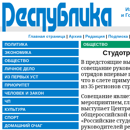
И
и Г
Главная страница
|
Архив
|
Редакция
|
Подписка
ПОЛИТИКА
ОБЩЕСТВО
Студотр
ЭКОНОМИКА
ОБЩЕСТВО
В предстоящие в
совещание руков
ЛИЧНОЕ ДЕЛО
отрядов впервые п
ИЗ ПЕРВЫХ УСТ
что в слете прим
ПРИОРИТЕТ
из 35 регионов ст
ЧЕЛОВЕК И ЗАКОН
Совещание явля
ЧП
мероприятием, г
выступает Цент
КУЛЬТУРА
общероссийской 
СПОРТ
«Российские студ
ДОМАШНИЙ ОЧАГ
руководителей р