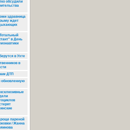
тко обсудили
оительства
оми здравница
Крыму ждет
дыхающих
Тотальный
ктант" в День
смонавтики
ерутся в Ухте
твенников в
сти
вам ДТП
и обновленную
ксклюзивные
дели
тоциклов
стерят
тинские
роще пареной
рковки / Жанна
зяинова