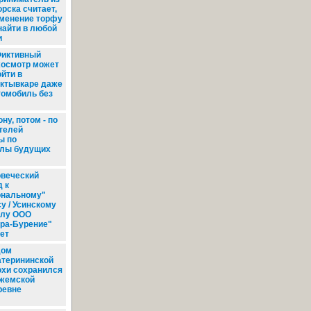
рска считает,
именение торфу
найти в любой
и
иктивный
хосмотр может
ойти в
ктывкаре даже
томобиль без
ну, потом - по
ителей
ы по
олы будущих
веческий
 к
ональному"
у / Усинскому
лу ООО
гра-Бурение"
ет
ом
атерининской
охи сохранился
ижемской
ревне