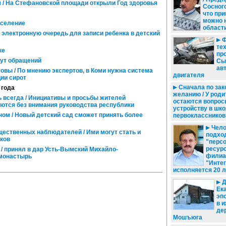
 / На Стефановской площади открыли Год здоровья
Сосного
что пр
можно 
еселение
област
электронную очередь для записи ребенка в детский
Ф
те
ке
пр
ут обращений
Сы
ав
товы / По мнению экспертов, в Коми нужна система
двигателя
ии сирот
Сначала по зако
 года
желанию / У род
 всегда / Инициативы и просьбы жителей
остаются вопрос
ются без внимания руководства республики
устройству в шк
ом / Новый детский сад сможет принять более
первоклассников
Чело
ественных наблюдателей / Ими могут стать и
подход
ков
"перс
ресурс
/ принял в дар Усть-Вымский Михайло-
филиа
 монастырь
"Инте
исполняется 20 л
Д
Ек
эп
в 
де
Мошъюга