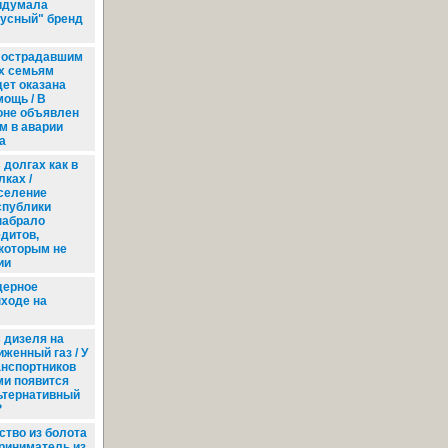
идумала
кусный" бренд
острадавшим
их семьям
дет оказана
мощь / В
оне объявлен
м в аварии
а
 долгах как в
лках /
селение
спублики
набрало
едитов,
 которым не
ии
дерное
ыходе на
 дизеля на
женный газ / У
анспортников
ми появится
ьтернативный
?
ство из болота
приниматель из