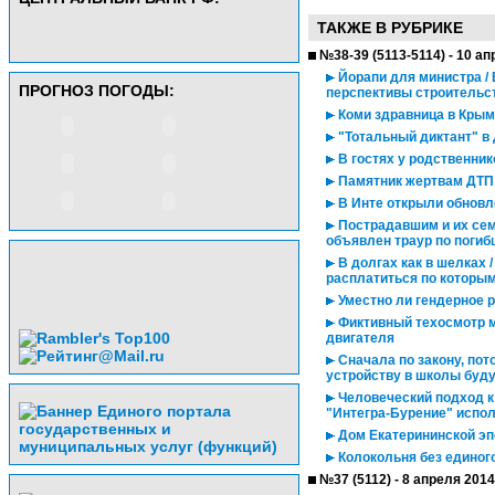
ТАКЖЕ В РУБРИКЕ
№38-39 (5113-5114) - 10 а
Йорапи для министра /
ПРОГНОЗ ПОГОДЫ:
перспективы строительс
Коми здравница в Кры
"Тотальный диктант" в
В гостях у родственник
Памятник жертвам ДТП
В Инте открыли обновл
Пострадавшим и их сем
объявлен траур по погиб
В долгах как в шелках 
расплатиться по которым
Уместно ли гендерное 
Фиктивный техосмотр м
двигателя
Сначала по закону, пот
устройству в школы буд
Человеческий подход к
"Интегра-Бурение" испол
Дом Екатерининской эп
Колокольня без единого
№37 (5112) - 8 апреля 2014