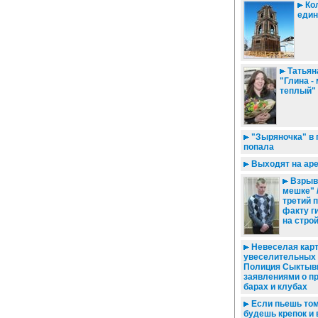
Кол
един
Татьян
"Глина -
теплый"
"Зыряночка" в 
попала
Выходят на аре
Взрыв
мешке" 
третий 
факту г
на стро
Невеселая карт
увеселительных 
Полиция Сыктывк
заявлениями о п
барах и клубах
Если пьешь том
будешь крепок и