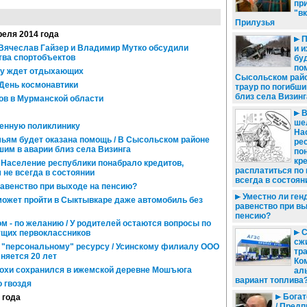
пр
"в
Прилузья
преля 2014 года
П
 Вячеслав Гайзер и Владимир Мутко обсудили
и 
тва спортобъектов
бу
по
му ждет отдыхающих
Сысольском рай
 День космонавтики
траур по погибши
близ села Визинг
ов в Мурманской области
В
ше
енную поликлинику
На
ьям будет оказана помощь / В Сысольском районе
ре
шим в аварии близ села Визинга
по
кр
/ Население республики понабрало кредитов,
расплатиться по
 не всегда в состоянии
всегда в состоян
равенство при выходе на пенсию?
Уместно ли ген
ожет пройти в Сыктывкаре даже автомобиль без
равенство при в
пенсию?
ом - по желанию / У родителей остаются вопросы по
С
ущих первоклассников
сжи
 "персональному" ресурсу / Усинскому филиалу ООО
тр
няется 20 лет
Ко
охи сохранился в ижемской деревне Мошъюга
ал
вариант топлива
 гвоздя
Богат
 года
/ Пред