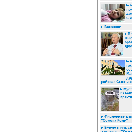
Б
пр
до
фи
Вакансии
Вл
Пыс
орг
дру
А
го
ос
Ма
др
районах Сыктыв
Мусо
из бак
практ
Фирменный маг
"Семена Коми"
Бурую гниль ср
заметишь / "Крас