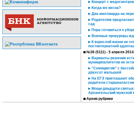
Концерт с медосмотром
Когда же весна?
Два миллиарда на пер
Родителям предлагают 
сад
Пора готовиться к убор
Военные прокуроры жд
К взрослой жизни не го
постинтернатной адаптац
№36 (5111) - 5 апреля 2014
Варианты решения есть
муниципалитетов не оста
"Семицветик" с бассейн
двухсот малышей
На ЕГЭ приглашают общ
родители старшеклассни
Мощи двадцати святых 
Архангельский мужской
Архив рубрики