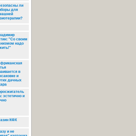
езопасны ли
иборы для
машней
зиотерапии?
адимир
тин: "Со своим
анизмом надо
жить!"
фриканская
стья
ваивается в
ксаковке и
угих дачных
кара
росжигатель
а: эстетично и
ично
азин КФХ
азу и не
ивая" картошка