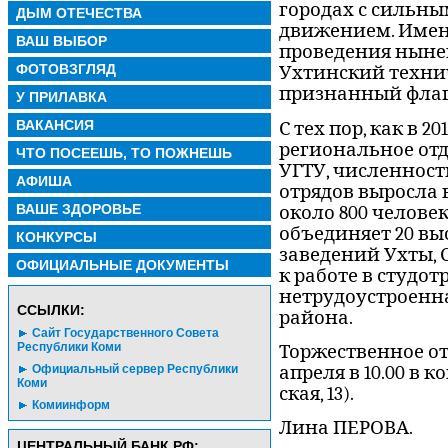
городах с сильны
ДЫМ ОТЕЧЕСТВА
движением. Имен
ВАШ ВЫБОР
проведения ныне
ФОТОВЗГЛЯД
Ухтинский техни
признанный флаг
У ПРИЛАВКА
ВАКАНСИЯ
С тех пор, как в 2
региональное от
ЧТО ПОСЕЕШЬ, ТО ПОЖНЕШЬ
УГТУ, численност
АФИША
отрядов выросла в
ВАШЕ ЗДОРОВЬЕ
около 800 челове
объединяет 20 в
КОНКУРСЫ
заведений Ухты, 
ОФИЦИАЛЬНЫЕ ДОКУМЕНТЫ
к работе в студо
нетрудоустроенн
CСЫЛКИ:
района.
Сайт Государственного Совета
Республики Коми
Торжественное от
апреля в 10.00 в к
Официальный сервер Республики
Коми
ская, 13).
Комиинформ
Лина ПЕРОВА.
ЦЕНТРАЛЬНЫЙ БАНК РФ: