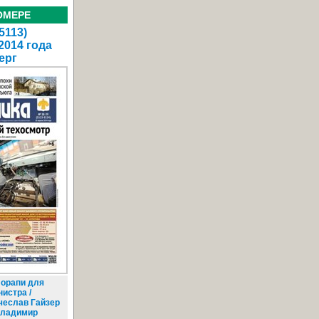
ОМЕРЕ
5113)
2014 года
ерг
орапи для
истра /
чеслав Гайзер
Владимир