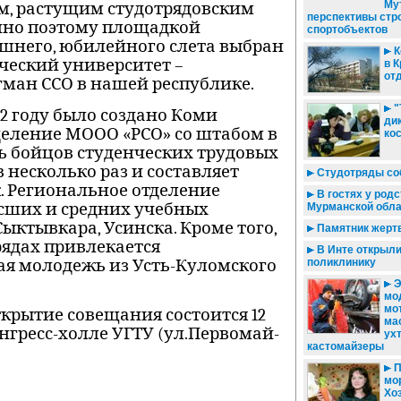
Му
м, растущим студотрядовским
перспективы стр
но поэтому площадкой
спортобъектов
шнего, юбилейного слета выбран
К
ческий университет –
в 
от
ман ССО в нашей республике.
"
012 году было создано Коми
ди
деление МООО «РСО» со штабом в
ко
ь бойцов студенческих трудовых
 несколько раз и составляет
Студотряды соб
к. Региональное отделение
В гостях у родс
ысших и средних учебных
Мурманской обла
Сыктывкара, Усинска. Кроме того,
Памятник жерт
трядах привлекается
В Инте открыл
ая молодежь из Усть-Куломского
поликлинику
Э
мо
мо
крытие совещания состоится 12
ма
онгресс-холле УГТУ (ул.Пер­во­май­
ух
кастомайзеры
П
мо
Хо