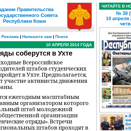
ЧИТАЙТЕ В Н
здание Правительства
№ 38 (
осударственного Совета
10 апреля 
Республики Коми
четв
|
Реклама
|
Напишите нам
|
Поиск
10 АПРЕЛЯ 2014 ГОДА
яды соберутся в Ухте
ыходные Всероссийское
одителей штабов студенческих
ройдет в Ухте. Предполагается,
ут участие активисты движения
раны.
ется ежегодным масштабным
лавным организатором которого
ральный штаб молодежной
общественной организации
Й
мин
енческие отряды». Встречи
Вя
егиональных штабов проходят в
и 