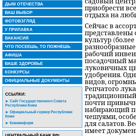
садовый центр,
ДЫМ ОТЕЧЕСТВА
приобрести все
ВАШ ВЫБОР
отдыха на люб
ФОТОВЗГЛЯД
Сейчас в ассо
У ПРИЛАВКА
представлены 
ВАКАНСИЯ
культур (более 
разнообразные 
ЧТО ПОСЕЕШЬ, ТО ПОЖНЕШЬ
рабочий инвен
АФИША
посадочный ма
ВАШЕ ЗДОРОВЬЕ
луковичных цв
КОНКУРСЫ
удобрения. Одн
ОФИЦИАЛЬНЫЕ ДОКУМЕНТЫ
видов, огромн
Репчатого лука
CСЫЛКИ:
традиционный 
Сайт Государственного Совета
почти привычн
Республики Коми
набирающий по
Официальный сервер Республики
чешуями, особ
Коми
для салатов. В
Комиинформ
имеет докумен
ЦЕНТРАЛЬНЫЙ БАНК РФ: