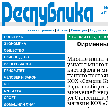
И
и Г
Главная страница
|
Архив
|
Редакция
|
Подписка
ПОЛИТИКА
ЧТО ПОСЕЕШЬ, ТО П
Фирменный
ЭКОНОМИКА
ОБЩЕСТВО
ЛИЧНОЕ ДЕЛО
Многие наши ч
узнают много 
ИЗ ПЕРВЫХ УСТ
картофеля и мн
ПРИОРИТЕТ
нашего постоя
ЧЕЛОВЕК И ЗАКОН
КФХ «Семена К
ЧП
Рады сообщить
КУЛЬТУРА
минувшей неде
ул.Оплеснина,
СПОРТ
магазин КФХ «С
ДОМАШНИЙ ОЧАГ