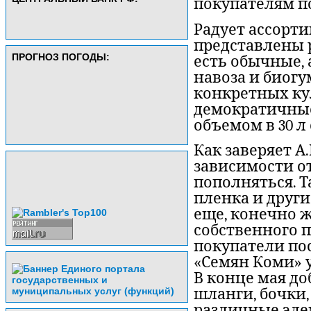
покупателям по
Радует ассорти
представлены 
ПРОГНОЗ ПОГОДЫ:
есть обычные, 
навоза и биогу
конкретных ку
демократичные
объемом в 30 л 
Как заверяет А
зависимости от
пополняться. Т
пленка и друг
еще, конечно ж
собственного 
покупатели по
«Семян Коми» у
В конце мая до
шланги, бочки,
различные эле