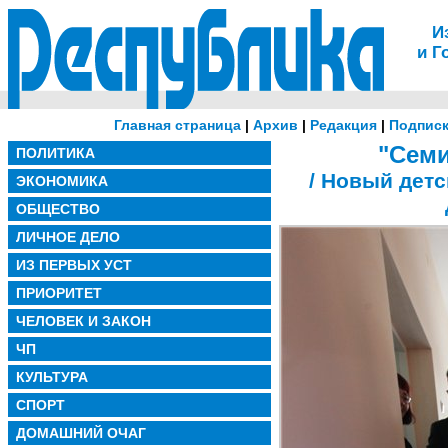
И
и Г
Главная страница
|
Архив
|
Редакция
|
Подписк
"Семи
ПОЛИТИКА
/ Новый детс
ЭКОНОМИКА
ОБЩЕСТВО
ЛИЧНОЕ ДЕЛО
ИЗ ПЕРВЫХ УСТ
ПРИОРИТЕТ
ЧЕЛОВЕК И ЗАКОН
ЧП
КУЛЬТУРА
СПОРТ
ДОМАШНИЙ ОЧАГ