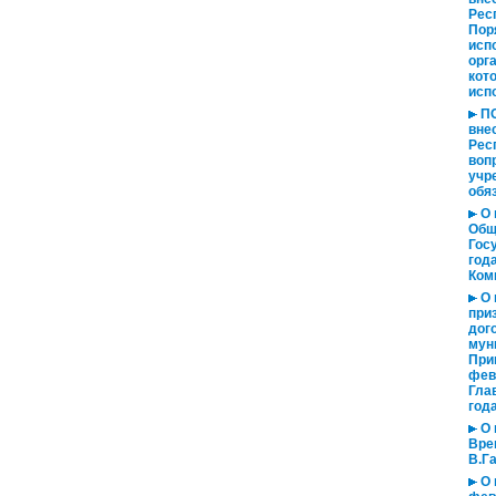
Рес
Пор
исп
орг
кот
исп
ПО
вне
Рес
воп
учр
обя
О 
Общ
Гос
год
Ком
О 
при
дог
мун
При
фев
Гла
год
О 
Вре
В.Га
О 