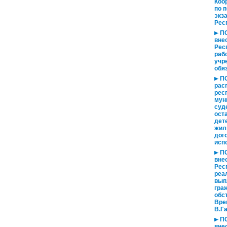
Коо
по 
экз
Рес
ПО
вне
Рес
раб
учр
обя
ПО
рас
рес
мун
суд
ост
дет
жил
дог
исп
ПО
вне
Респ
реа
вып
гра
обс
Вре
В.Га
ПО
вне