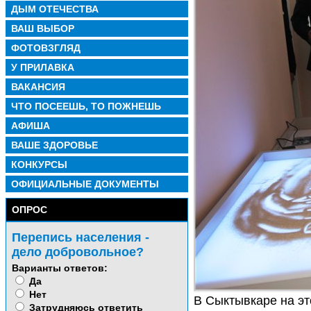
ДЫМ ОТЕЧЕСТВА
ВАШ ВЫБОР
ФОТОВЗГЛЯД
У ПРИЛАВКА
ВАКАНСИЯ
ЧТО ПОСЕЕШЬ, ТО ПОЖНЕШЬ
АФИША
ВАШЕ ЗДОРОВЬЕ
КОНКУРСЫ
ОФИЦИАЛЬНЫЕ ДОКУМЕНТЫ
ОПРОС
Перепись населения -
дело добровольное?
Варианты ответов:
Да
Нет
В Сыктывкаре на эт
Затрудняюсь ответить