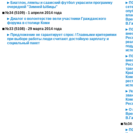
Биатлон, лямпы и саамский футбол украсили программу
ПО
очередной "Зимней Ыбицы"
сет
опу
№34 (5109) - 1 апреля 2014 года
вла
Диалог о волонтерстве вели участники Гражданского
Вре
форума в столице Коми
В.Га
№33 (5108) - 29 марта 2014 года
ПО
вне
Предложение не гарантирует спрос / Главными критериями
Рес
при выборе работы люди считают достойную зарплату и
реа
социальный пакет
под
исп
ПО
вне
Рес
тра
Кра
Ком
рес
исп
Ук
зва
Ком
Рес
О 
Вре
В.Га
№34 (
ПО