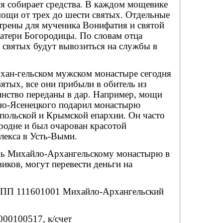
я собирает средства. В каждом мощевике
мощи от трех до шести святых. Отдельные
рены для мученика Вонифатия и святой
атери Богородицы. По словам отца
святых будут выво­зиться на службы в
хан-гельском мужском монастыре сегодня
ятых, все они прибыли в обитель из
инство переданы в дар. Например, мощи
но-Ясенецкого подарил монастырю
ольской и Крымской епархии. Он часто
 родне и был очарован красотой
лекса в Усть-Выми.
чь Михайло-Архангельскому монастырю в
ков, могут перевести деньги на
ПП 111601001 Михайло-Архангельский
000100517, к/счет