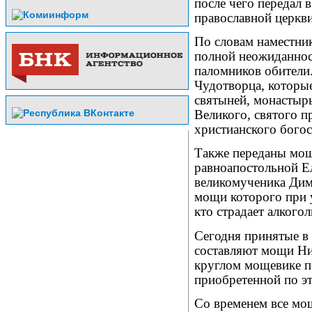
после чего передал 
православной церкви
По словам наместни
полной неожиданнос
паломников обители
Чудотворца, которы
святыней, монастыр
Великого, святого 
христианского богос
Также переданы мощ
равноапостольной Е
великомученика Дим
мощи которого при 
кто страдает алкого
Сегодня принятые в 
составляют мощи Ни
круглом мощевике по
приобретенной по э
Со временем все мо