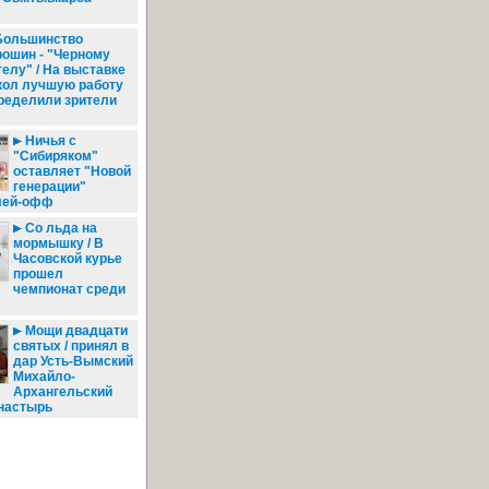
ольшинство
рошин - "Черному
гелу" / На выставке
кол лучшую работу
ределили зрители
Ничья с
"Сибиряком"
оставляет "Новой
генерации"
лей-офф
Со льда на
мормышку / В
Часовской курье
прошел
чемпионат среди
Мощи двадцати
святых / принял в
дар Усть-Вымский
Михайло-
Архангельский
настырь