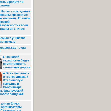
тать и родители
сников
На пост президента
краины претендует
кс-интинец / Главной
грозой
езопасности своей
траны он считает
емый в убийстве
вменяемым
аварии ждет суда
й
По новой
технологии будут
ремонтировать
столичные дороги
Все смешалось
в театре драмы /
Итальянскую
комедию в
Сыктывкаре
ть французский
 новозеландская
для публики
 организаторы
"Сыктывкарса