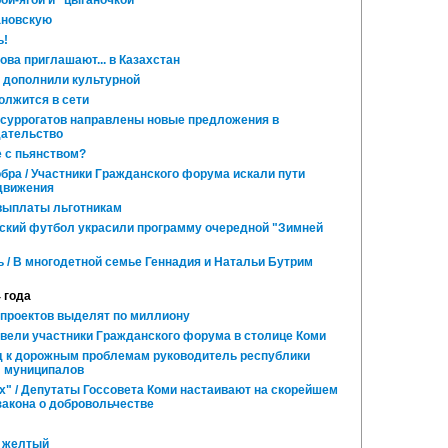
ой-ягой и "цыганочкой"
ановскую
ь!
ва приглашают... в Казахстан
 дополнили культурной
лжится в сети
 суррогатов направлены новые предложения в
дательство
 с пьянством?
обра / Участники Гражданского форума искали пути
 движения
выплаты льготникам
ский футбол украсили программу очередной "Зимней
 / В многодетной семье Геннадия и Натальи Бутрим
4 года
проектов выделят по миллиону
 вели участники Гражданского форума в столице Коми
 к дорожным проблемам руководитель республики
л муниципалов
х" / Депутаты Госсовета Коми настаивают на скорейшем
закона о добровольчестве
в желтый