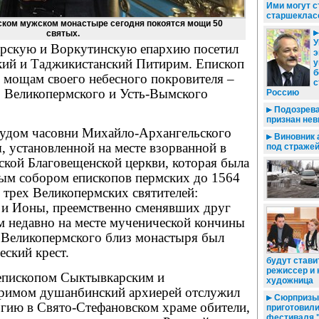
Ими могут с
старшеклас
ком мужском монастыре сегодня покоятся мощи 50
святых.
У
рскую и Воркутинскую епархию посетил
э
ий и Таджикистанский Питирим. Епископ
у
б
 мощам своего небесного покровителя –
с
, Великопермского и Усть-Вымского
Россию
Подозрева
признан не
пудом часовни Михайло-Ар­хан­гель­ского
Виновник 
 уста­новленной на месте взорванной в
под страже
кой Благо­ве­щенской церкви, которая была
ым собором епископов пермских до 1564
 трех Великопермских святителей:
 и Ионы, преемственно сменявших друг
ем недавно на месте мученической кончины
 Великопермского близ монастыря был
еский крест.
будут стави
режиссер и
епископом Сыктывкарским и
художница
римом душанбинский архиерей отслужил
Сюрпризы 
гию в Свято-Стефановском храме обители,
приготовили
фестиваля 