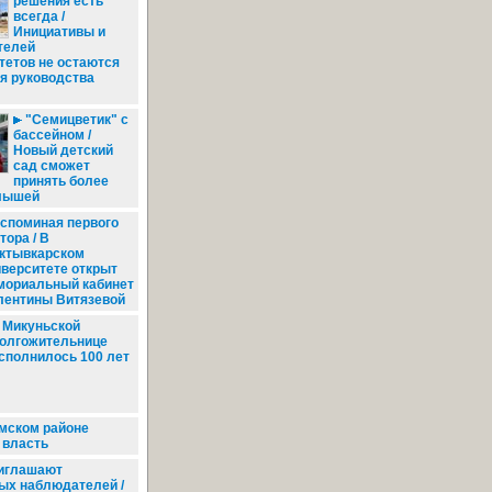
решения есть
всегда /
Инициативы и
телей
тетов не остаются
я руководства
"Семицветик" с
бассейном /
Новый детский
сад сможет
принять более
лышей
споминая первого
тора / В
ктывкарском
иверситете открыт
мориальный кабинет
лентины Витязевой
Микуньской
олгожительнице
сполнилось 100 лет
мском районе
 власть
иглашают
ых наблюдателей /