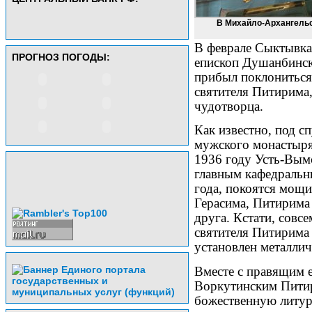
В Михайло-Архангельс
В феврале Сыктывка
ПРОГНОЗ ПОГОДЫ:
епископ Душанбинск
прибыл поклониться
святителя Питирима
чудотворца.
Как известно, под с
мужского монастыря,
1936 году Усть-Вымс
главным кафедральн
года, покоятся мощи
Герасима, Питирима
друга. Кстати, совс
святителя Питирима
установлен металлич
Вместе с правящим 
Воркутинским Пити
божественную литур