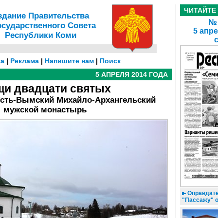
ЧИТАЙТЕ
здание Правительства
№ 
осударственного Совета
5 апре
Республики Коми
а
|
Реклама
|
Напишите нам
|
Поиск
5 АПРЕЛЯ 2014 ГОДА
и двадцати святых
 Усть-Вымский Михайло-Архангельский
мужской монастырь
Оправдате
"Пассажу" 