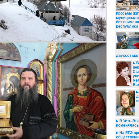
просьбы жи
муниципали
без внимани
республики
двухсот ма
В
рек
Сы
ун
ме
Ва
д
и
В Усть-Вы
поменялась
На ЕГЭ пр
общественн