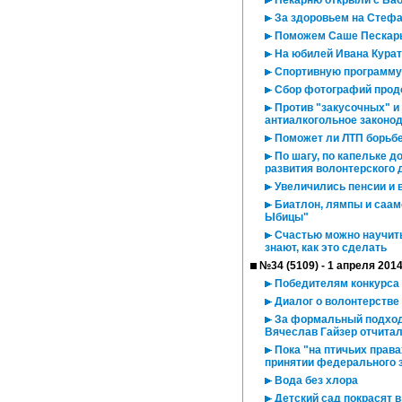
Пекарню открыли с Баб
За здоровьем на Стеф
Поможем Саше Пескар
На юбилей Ивана Курато
Спортивную программу
Сбор фотографий продо
Против "закусочных" и
антиалкогольное законо
Поможет ли ЛТП борьбе
По шагу, по капельке д
развития волонтерского
Увеличились пенсии и 
Биатлон, лямпы и саам
Ыбицы"
Счастью можно научить
знают, как это сделать
№34 (5109) - 1 апреля 201
Победителям конкурса 
Диалог о волонтерстве
За формальный подход
Вячеслав Гайзер отчита
Пока "на птичьих права
принятии федерального 
Вода без хлора
Детский сад покрасят 