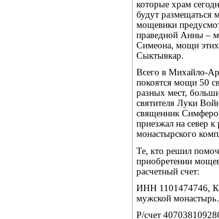
которые храм сегодн
будут размещаться 
мощевики предусмот
праведной Анны – м
Симеона, мощи этих 
Сыктывкар.
Всего в Михайло-Ар
покоятся мощи 50 св
разных мест, больш
святителя Луки Вой
священник Симфероп
приезжал на север к
монастырского комп
Те, кто решил помо
приобретении мощеви
расчетный счет:
ИНН 1101474746, К
мужской монастырь.
Р/счет 40703810928