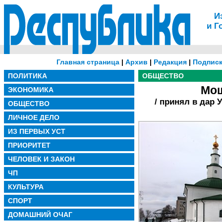
И
и Г
Главная страница
|
Архив
|
Редакция
|
Подписк
ПОЛИТИКА
ОБЩЕСТВО
Мощ
ЭКОНОМИКА
/ принял в дар
ОБЩЕСТВО
ЛИЧНОЕ ДЕЛО
ИЗ ПЕРВЫХ УСТ
ПРИОРИТЕТ
ЧЕЛОВЕК И ЗАКОН
ЧП
КУЛЬТУРА
СПОРТ
ДОМАШНИЙ ОЧАГ