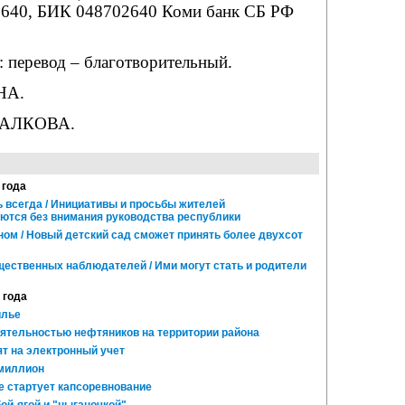
640, БИК 048702640 Коми банк СБ РФ
: перевод – благотворительный.
НА.
ПАЛКОВА.
 года
 всегда / Инициативы и просьбы жителей
ются без внимания руководства республики
ом / Новый детский сад сможет принять более двухсот
ественных наблюдателей / Ими могут стать и родители
 года
илье
тельностью нефтяников на территории района
т на электронный учет
миллион
 стартует капсоревнование