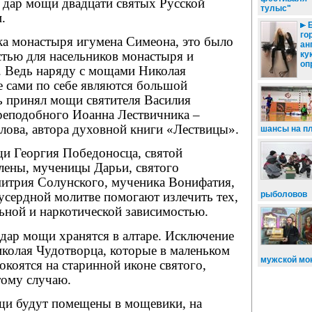
в дар мощи двадцати святых Русской
тулыс"
.
Б
го
ка монастыря игумена Симеона, это было
ан
тью для насельников монастыря и
ку
оп
. Ведь наряду с мощами Николая
е сами по себе являются большой
ь принял мощи святителя Василия
преподобного Иоанна Лествичника –
лова, автора духовной книги «Лествицы».
шансы на п
и Георгия Победоносца, святой
лены, мученицы Дарьи, святого
итрия Солунского, мученика Вонифатия,
рыболовов
усердной молитве помогают излечить тех,
льной и наркотической зависимостью.
дар мощи хранятся в алтаре. Исключение
колая Чудотворца, которые в маленьком
мужской мо
коятся на старинной иконе святого,
тому случаю.
щи будут помещены в мощевики, на