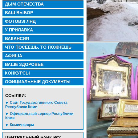
ДЫМ ОТЕЧЕСТВА
ВАШ ВЫБОР
ФОТОВЗГЛЯД
У ПРИЛАВКА
ВАКАНСИЯ
ЧТО ПОСЕЕШЬ, ТО ПОЖНЕШЬ
АФИША
ВАШЕ ЗДОРОВЬЕ
КОНКУРСЫ
ОФИЦИАЛЬНЫЕ ДОКУМЕНТЫ
CСЫЛКИ:
Сайт Государственного Совета
Республики Коми
Официальный сервер Республики
Коми
Комиинформ
ЦЕНТРАЛЬНЫЙ БАНК РФ: