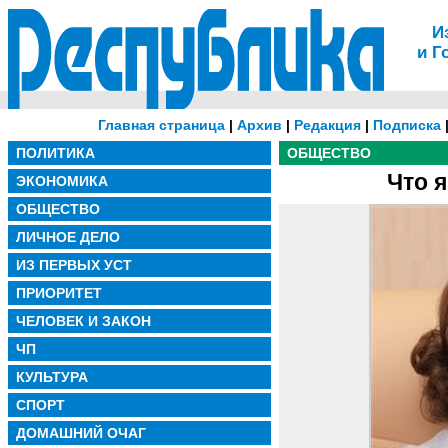
И
и Г
Главная страница
|
Архив
|
Редакция
|
Подписка
ПОЛИТИКА
ОБЩЕСТВО
Что 
ЭКОНОМИКА
ОБЩЕСТВО
ЛИЧНОЕ ДЕЛО
ИЗ ПЕРВЫХ УСТ
ПРИОРИТЕТ
ЧЕЛОВЕК И ЗАКОН
ЧП
КУЛЬТУРА
СПОРТ
ДОМАШНИЙ ОЧАГ