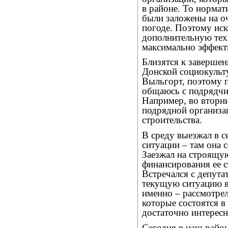
в районе. То нормат
были заложены на оч
погоде. Поэтому иск
дополнительную техн
максимально эффект
Близятся к заверше
Донской социокульту
Выльгорт, поэтому 
общаюсь с подрядчи
Например, во вторн
подрядной организац
строительства.
В среду выезжал в 
ситуации – там она 
Заезжал на строящую
финансирования ее с
Встречался с депута
текущую ситуацию в
именно – рассмотрел
которые состоятся в
достаточно интересн
Сегодня в наш райо