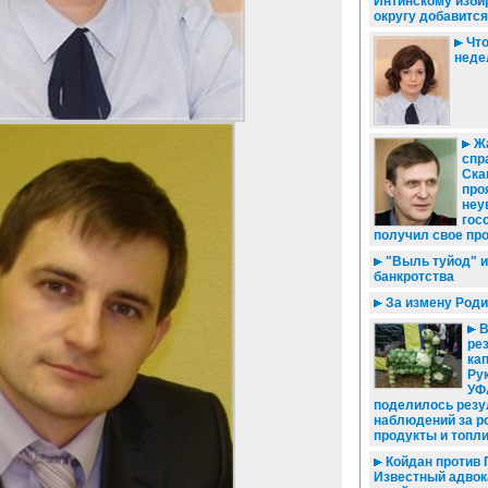
Интинскому изби
округу добавитс
Что
нед
Жа
спр
Ска
про
неу
гос
получил свое пр
"Выль туйод" 
банкротства
За измену Родин
В
ре
кап
Ру
УФ
поделилось резу
наблюдений за р
продукты и топл
Койдан против 
Известный адвока