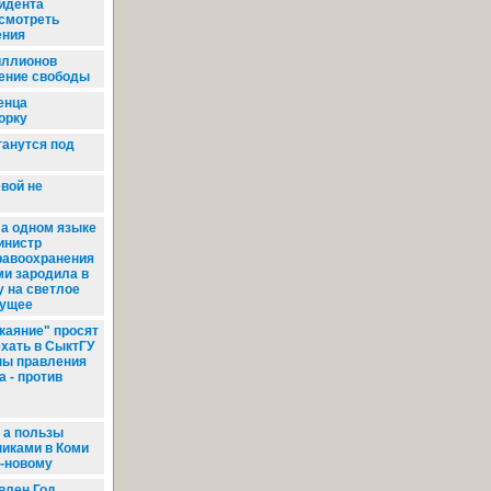
зидента
смотреть
ения
иллионов
ение свободы
енца
орку
анутся под
вой не
а одном языке
инистр
равоохранения
ми зародила в
 на светлое
дущее
каяние" просят
хать в СыктГУ
ны правления
 - против
 а пользы
никами в Коми
о-новому
влен Год