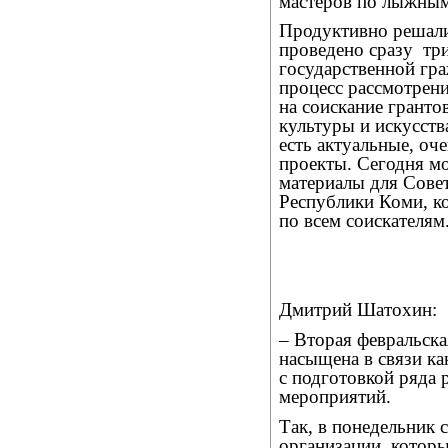
мастеров по лыжным
Продуктивно решали
проведено сразу
тр
государственной гр
процесс рассмотрени
на соискание гранто
культуры и искусства
есть актуальные, оч
проекты. Сегодня мо
материалы для Совет
Республики Коми, к
по всем соискателям
Дмитрий Шатохин:
– Вторая февральска
насыщена в связи ка
с подготовкой ряда
мероприятий.
Так, в понедельник
организации, котор