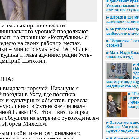
в действиях пре
Украины можно у
состав преступл
Штраф в 110 м
заменили на лиш
нительных органов власти
Мертвого млад
ниципального уровней продолжают
выбросили в мус
вать на страницах «Республики» о
"Ифовские" ост
 неделю на своих рабочих местах.
стражей
ики – министр культуры Республики
Мать Нади Касе
кудина и глава администрации Усть-
явилась в суд
 Дмитрий Шатохин.
Н
/ М
зд
Ко
ИНА:
ижемцах надежду
медицинское бу
 выдалась горячей. Накануне я
 поездки в Ухту, где посетила
"По
перее
х и культурных объектов, провела
/ Чле
ямую линию в Ухтинском филиале
фонда
ной Главы РК. Итоги визита и ряд
 обсудили на встрече с руководителем
ы Игорем Михелем.
Затрат меньше,
больше / За охот
будут следить п
ными событиями регионального
стали гастроли Воркутинского
В Усинске объя