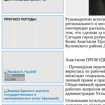
Руководители испол
ПРОГНОЗ ПОГОДЫ:
регионального и му
поочередно рассказы
том, что сделали за
Сегодня герои рубр
Коми Анастасия Про
Куломского района
Анастасия ПРОКУД
– Прошедшая неделя
вернулась из рабочей
несколько социальны
личный прием и пр
Общественной прием
рабочих вопросов мы
администрации Ухт
Основными культур
значения на неделе 