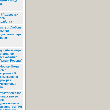
робке из-под
ка
 / Подростки
соб
аработка
матург Любовь
тьева:
ция режиссера
право"
д Кубком мира
иональном
ассказали о
"Лыжни России"
борная Коми
овь в
воритах / В
ктывкаре во
орой раз
 чемпионат
ию
тратегическое
ртнерство во
аго
драстающего
патронатом "РН