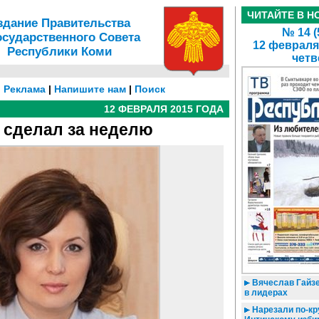
ЧИТАЙТЕ В Н
здание Правительства
№ 14 (
осударственного Совета
12 февраля
Республики Коми
четв
|
Реклама
|
Напишите нам
|
Поиск
12 ФЕВРАЛЯ 2015 ГОДА
я сделал за неделю
Вячеслав Гайзе
в лидерах
Нарезали по-кру