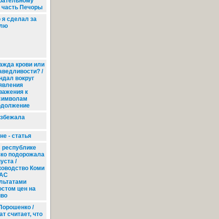
рательному
я часть Печоры
 я сделал за
елю
жда крови или
аведливости? /
ндал вокруг
явления
важения к
символам
одолжение
избежала
е - статья
 республике
зко подорожала
уста /
ководство Коми
АС
льтатами
остом цен на
иво
Порошенко /
т считает, что