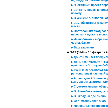
надежду на светлое мед
"Покаяние" просят пере
Затрат меньше, а польз
новому
В Усинске объявлен Год
Зимний символ выберут
шести
Посторонним вход восп
перестали пускать в спо
Из любителей в бракон
чем рыбакам
Ваш защитник
№13 (5244) - 10 февраля 2
Дон-ты меняет профил
День без "Магнита" / П
прекратить "охоту на ба
Ученые переживают гло
региональный научный ц
А снег идет / В плохой
коммерсанты, автовладел
С учетом мнения общес
В Новикбоже возведут 
В школу - в две смены
Сельхозярмарки вновь 
Новоселье переносится