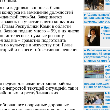
 гонкам.
ко
со
сь и кадровые вопросы: было
и конкурса на замещение должностей
"Дернуть ящик"
ажданской службы. Завершается
нашли новый спо
я заявок на участие в пяти конкурсах
криминального з
в Главы Республики Коми в области
Дра
. Заявок подано много – 99, в их числе
Терен
"Пози
ень интересные, нужные региону
- его 
я задача – грамотно подготовить
а по культуре и искусству при Главе
оторый и вынесет объективное решение
Репетиция пере
.
мастеров / В рег
спортагентстве р
главном старте 
С
вн
фа
Сы
вт
я неделя для администрации района
подряд проходит
к с непростой текущей ситуацией, так и
СЗФО по плаван
 районных
и республиканских
С
па
бл
по
 собирали все подрядные дорожные
поколения / Под 
ые осуществляют очистку дорог и улиц