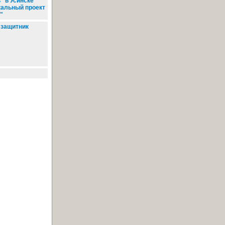
" в Усинске
кальный проект
"
защитник