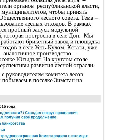
ители органов
республиканской власти,
муниципалитетов, чтобы принять
 Общественного лесного совета. Тема –
льзование лесных отходов. В рамках
тся пробный запуск модульной
, которая построена в селе Дон.
Мы
 работают брикетный завод и площадка
тходов в селе Усть-Кулом. Кстати, уже
т
аналогичное производство –
оселке Югыдъяг. На круглом столе
ерспективы развития лесной отрасли.
с руководителем комитета лесов
обываем в поселке Зимстан на
015 года
едливости? / Скандал вокруг проявления
ам получил свое продолжение
 банкротства
тья
стр здравоохранения Коми зародила в ижемцах