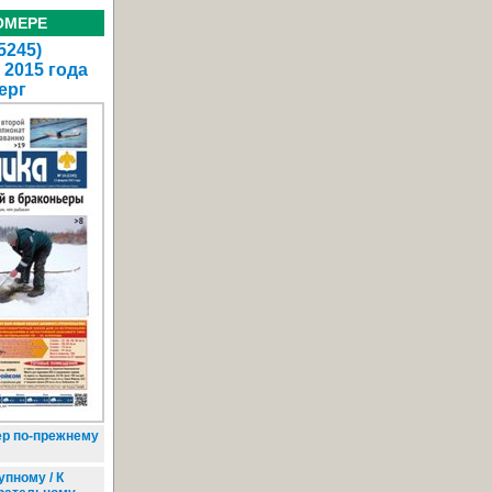
ОМЕРЕ
5245)
 2015 года
ерг
р по-прежнему
пному / К