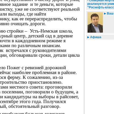
- Северная нефть
ивное задание
и те деньги, которые
реализуется уни
"Роснефть-класс
истку, уже не соответствуют реальной
али выходы, где найти
Ваш 
ику, как ее перераспределить, чтобы
ивно очищать дороги.
нию стройки –
Усть-Немская школа,
рный центр, детский сад в деревне
Афиша
почти в каждодневном режиме я
ками по различным нюансам.
ик
встречался с руководителями
ии, обговаривали сроки, детали цикла
село Пожег с ревизией дорожной
сейчас наиболее проблемная в районе.
ся ферму. К сожалению, из-за
троительство приостановлено.
тами местного совета: проговорили
 поселении, поговорили о будущем, а
и кандидатуры на выборы в райсовет,
 сентябре этого года. Получился
ый, обстоятельный разговор.
н прибывает большая делегация
–