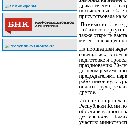
драматического теа
посвященные 70-лет
присутствовала на вс
Помимо того, мне д
любимого воркутинс
также открыть выст
музее,
посвященну
На прошедшей недел
совещаниях, в том ч
подготовке и прове
празднованию 70-ле
деловом режиме про
председателями пер
работников культур
оплаты труда, реали
другое.
Интересно прошла вс
Республики Коми по
обсудили вопросы р
деятельности. Помим
участию министерст