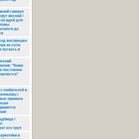
мний символ
рут весной /
ок идей для
лемы
атился до
ти
ход воспрещен
ера из села
 пускать в
гений
анов: "Коми
к постоянно
овляется"
з любителей в
аконьеры /
вые правила
льше
нравятся
кам
адбище /
ил
жег его труп
аркотики в