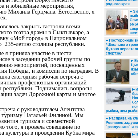
родного края
тра и юбилейные мероприятия,
ию Михаила Герцмана. Естественно, я
Зи
выбе
ех.
Спис
эмб
овелось закрыть гастроли всеми
сокр
кого театра драмы в Сыктывкаре, а
шес
авку «Мой город» в Национальном
Посторонним в
ю
235-летию столицы республики.
/ Школьного трен
Дутово перестали
е я приняла участие в шести
спортзал
исле в заседании рабочей группы по
Ев
дению мероприятий, посвященных
Цып
язы
тия Победы, и комиссии по наградам. В
обн
шла ежегодная рабочая встреча с
вичных профсоюзных организаций
ы республики. Поднимались вопросы
И
зации задач Дорожной карты и многое
бр
Но
бо
по
треча с руководителем Агентства
рыбам, чем рыба
 туризму Натальей Филиной. Мы
Расправа на кл
азвития туризма и совместной
Ревнивец задуш
о того, я провела совещание по
"разлучника" и с
ва культуры в проведении Кубка мира
Н