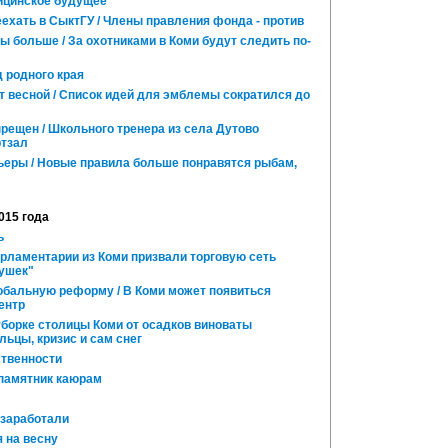
ицинское будущее
ехать в СыктГУ / Члены правления фонда - против
ы больше / За охотниками в Коми будут следить по-
 родного края
 весной / Список идей для эмблемы сократился до
рещен / Школьного тренера из села Дутово
ртзал
ьеры / Новые правила больше понравятся рыбам,
015 года
ь
арламентарии из Коми призвали торговую сеть
бушек"
бальную реформу / В Коми может появиться
ентр
 уборке столицы Коми от осадков виноваты
ьцы, кризис и сам снег
твенности
памятник каюрам
заработали
 на весну