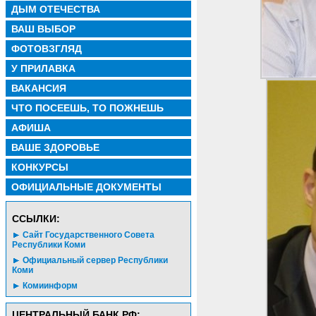
ДЫМ ОТЕЧЕСТВА
ВАШ ВЫБОР
ФОТОВЗГЛЯД
У ПРИЛАВКА
ВАКАНСИЯ
ЧТО ПОСЕЕШЬ, ТО ПОЖНЕШЬ
АФИША
ВАШЕ ЗДОРОВЬЕ
КОНКУРСЫ
ОФИЦИАЛЬНЫЕ ДОКУМЕНТЫ
CСЫЛКИ:
Сайт Государственного Совета
Республики Коми
Официальный сервер Республики
Коми
Комиинформ
ЦЕНТРАЛЬНЫЙ БАНК РФ: