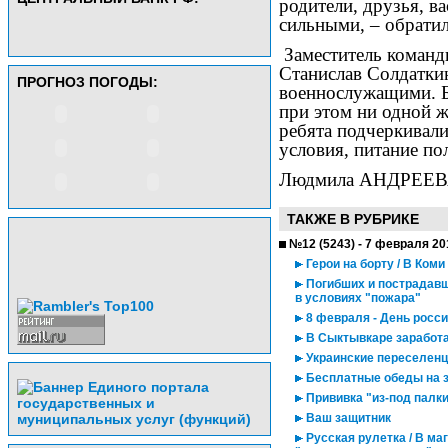
родители, друзья, 
сильными, – обратил
Заместитель команди
Станислав Солдаткин
ПРОГНОЗ ПОГОДЫ:
военнослужащими. Бо
при этом ни одной ж
ребята подчеркивали
условия, питание по
Людмила АНДРЕЕ
ТАКЖЕ В РУБРИКЕ
№12 (5243) - 7 февраля 20
Герои на борту / В Ко
Погибших и пострадавш
в условиях "пожара"
8 февраля - День росси
В Сыктывкаре заработа
Украинские переселен
Бесплатные обеды на 
Прививка "из-под палк
Ваш защитник
Русская рулетка / В ма