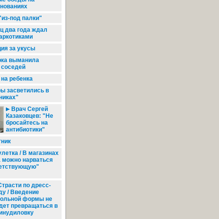
снованиях
"из-под палки"
ц два года ждал
аркотиками
ия за укусы
ка выманила
 соседей
 на ребенка
ы засветились в
никах"
Врач Сергей
Казаковцев: "Не
бросайтесь на
антибиотики"
ник
летка / В магазинах
 можно нарваться
ветствующую"
трасти по дресс-
ду / Введение
ольной формы не
дет превращаться в
инудиловку