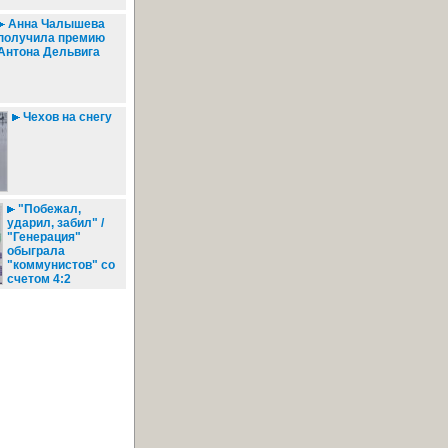
Анна Чалышева
получила премию
Антона Дельвига
Чехов на снегу
"Побежал,
ударил, забил" /
"Генерация"
обыграла
"коммунистов" со
счетом 4:2