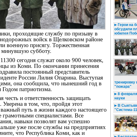
Герои на б
обсудили п
лики, проходящие службу по призыву в
юбилея По
знодорожных войск в Щелковском районе
ли военную присягу. Торжественная
 минувшую субботу.
11300 сегодня служат около 900 человек,
анцы из Коми. По окончании принесения
оздравила постоянный представитель
зиденте России Лилия Опарина. Выступая
ими, она сообщила, что нынешний год в
тренировку 
"пожара"
н Годом патриотизма.
8 февраля
я честь и ответственность защищать
науки
 Уверена в том, что, пройдя этот
В Сыктывк
ь важный путь в жизни каждого настоящего
"Система-1
е грамотными специалистами. Все
нания, навыки позволят вам успешно
дальше уже после службы на предприятиях
ните, что Республика Коми, как и
Бесплатны