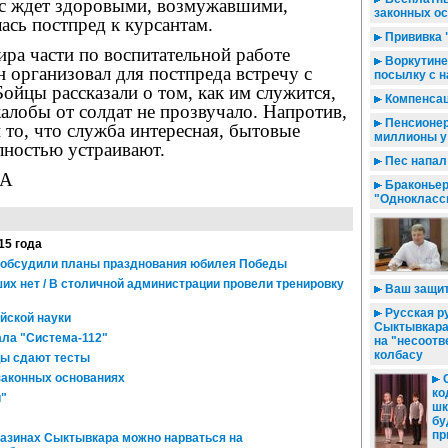
вас ждет здоровыми, возмужавшими,
законных о
ась постпред к курсантам.
Прививка 
ра части по воспитательной работе
Воркутине
 организовал для постпреда встречу с
посылку с н
йцы рассказали о том, как им служится,
Компенсац
алобы от солдат не прозвучало. Напротив,
Пенсионер
 то, что служба интересная, бытовые
миллионы у
лностью устраивают.
Пес напал
ВА
Браконьер
"Однокласс
15 года
ми обсудили планы празднования юбилея Победы
их нет / В столичной администрации провели тренировку
Ваш защит
Русская ру
йской науки
Сыктывкара
ла "Система-112"
на "несоот
колбасу
цы сдают тесты
законных основаниях
С
ко
и"
шк
бу
пр
газинах Сыктывкара можно нарваться на