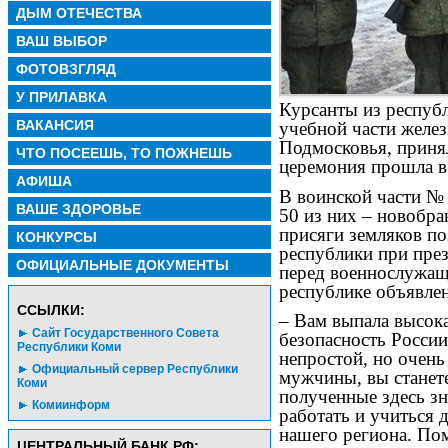
ДЫМ ОТЕЧЕСТВА
ВАШ ВЫБОР
ФОТОВЗГЛЯД
У ПРИЛАВКА
Курсанты из респуб
ВАКАНСИЯ
учебной части желе
Подмосковья, приня
ЧТО ПОСЕЕШЬ, ТО ПОЖНЕШЬ
церемония прошла в
АФИША
В воинской части № 
ВАШЕ ЗДОРОВЬЕ
50 из них – новобр
присяги земляков п
КОНКУРСЫ
республики при пре
ОФИЦИАЛЬНЫЕ ДОКУМЕНТЫ
перед военнослужащ
республике объявле
CСЫЛКИ:
– Вам выпала высока
Сайт Государственного Совета
безопасность России.
Республики Коми
непростой, но очен
Официальный сервер Республики
мужчины, вы станет
Коми
полученные здесь з
Комиинформ
работать и учиться 
нашего региона. Пом
ЦЕНТРАЛЬНЫЙ БАНК РФ: