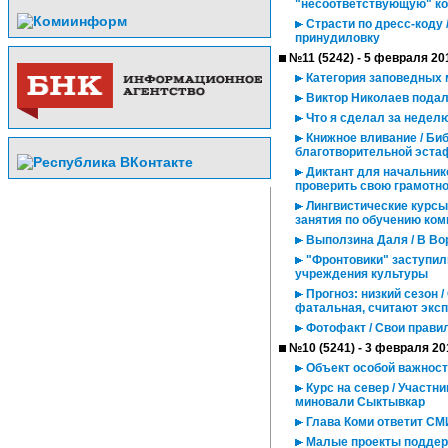
"несоответствующую" к
Страсти по дресс-коду
принудиловку
№11 (5242) - 5 февраля 20
Категория заповедных 
Виктор Николаев подал
Что я сделал за недел
Книжное вливание / Биб
благотворительной эст
Диктант для начальнико
проверить свою грамотн
Лингвистические курсы
занятия по обучению ком
Выползина Даля / В Вор
"Фронтовики" заступили
учреждения культуры
Прогноз: низкий сезон /
фатальная, считают экс
Фотофакт / Свои прави
№10 (5241) - 3 февраля 20
Объект особой важност
Курс на север / Участн
миновали Сыктывкар
Глава Коми ответит СМ
Малые проекты подде