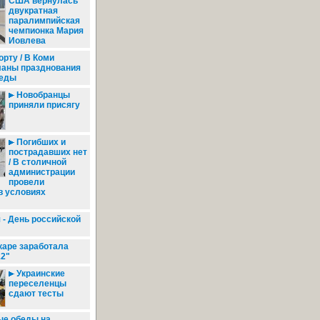
США вернулась
двукратная
паралимпийская
чемпионка Мария
Иовлева
орту / В Коми
ланы празднования
беды
Новобранцы
приняли присягу
Погибших и
пострадавших нет
/ В столичной
администрации
провели
в условиях
 - День российской
аре заработала
12"
Украинские
переселенцы
сдают тесты
е обеды на