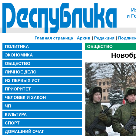
И
и Г
Главная страница
|
Архив
|
Редакция
|
Подписк
ПОЛИТИКА
ОБЩЕСТВО
Новобр
ЭКОНОМИКА
ОБЩЕСТВО
ЛИЧНОЕ ДЕЛО
ИЗ ПЕРВЫХ УСТ
ПРИОРИТЕТ
ЧЕЛОВЕК И ЗАКОН
ЧП
КУЛЬТУРА
СПОРТ
ДОМАШНИЙ ОЧАГ