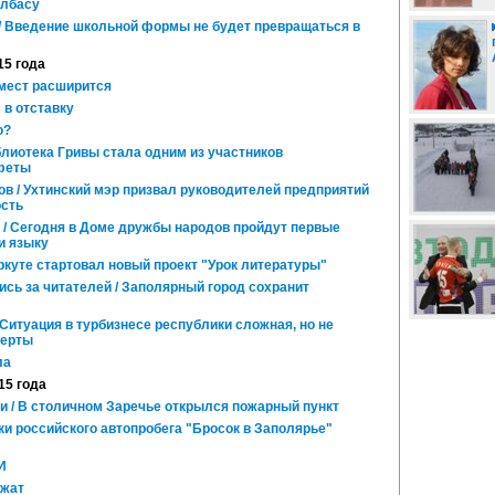
олбасу
 / Введение школьной формы не будет превращаться в
15 года
мест расширится
 в отставку
ю?
лиотека Гривы стала одним из участников
афеты
в / Ухтинский мэр призвал руководителей предприятий
ость
 / Сегодня в Доме дружбы народов пройдут первые
и языку
куте стартовал новый проект "Урок литературы"
сь за читателей / Заполярный город сохранит
 Ситуация в турбизнесе республики сложная, но не
перты
ла
15 года
и / В столичном Заречье открылся пожарный пункт
ики российского автопробега "Бросок в Заполярье"
И
ржат