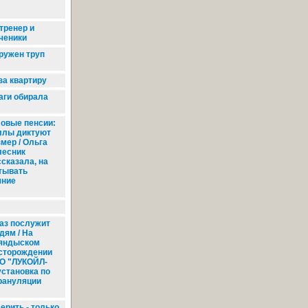
тренер и
ченики
ружен труп
за квартиру
аги обирала
овые пенсии:
ллы диктуют
мер / Ольга
лесник
ссказала, на
итывать
шние
аз послужит
дям / На
яндыском
сторождении
О "ЛУКОЙЛ-
установка по
грануляции
ерить - только