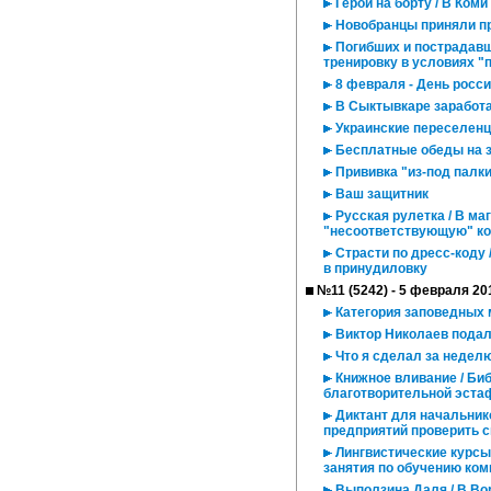
Герои на борту / В Ко
Новобранцы приняли п
Погибших и пострадавш
тренировку в условиях "
8 февраля - День росси
В Сыктывкаре заработа
Украинские переселен
Бесплатные обеды на 
Прививка "из-под палк
Ваш защитник
Русская рулетка / В ма
"несоответствующую" к
Страсти по дресс-коду
в принудиловку
№11 (5242) - 5 февраля 20
Категория заповедных 
Виктор Николаев подал
Что я сделал за недел
Книжное вливание / Биб
благотворительной эст
Диктант для начальнико
предприятий проверить 
Лингвистические курсы
занятия по обучению ком
Выползина Даля / В Вор