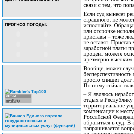
связи с тем, что по
Если суд вынесет ре
страшного, не может
исполняйте. Обращай
ПРОГНОЗ ПОГОДЫ:
или отсрочке испол
приставы – тоже люд
не оставят. Пристав
заработной платы п
процент можете оспо
чрезмерно высоким.
Вообще, может случи
бесперспективность 
просто спишет долг 
Поэтому сейчас глав
– Я являюсь нерабо
отдых в Республику
территориальное уп
компенсации к месту
Российской Федерац
обратиться в суд. В
напрашивается вопр
по данному вопросу 