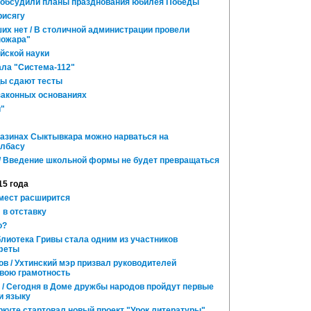
ми обсудили планы празднования юбилея Победы
рисягу
их нет / В столичной администрации провели
пожара"
йской науки
ла "Система-112"
цы сдают тесты
законных основаниях
и"
газинах Сыктывкара можно нарваться на
олбасу
 / Введение школьной формы не будет превращаться
15 года
мест расширится
 в отставку
ю?
лиотека Гривы стала одним из участников
афеты
в / Ухтинский мэр призвал руководителей
свою грамотность
 / Сегодня в Доме дружбы народов пройдут первые
и языку
куте стартовал новый проект "Урок литературы"