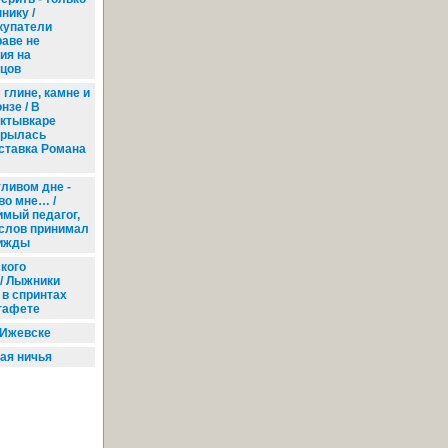
нику /
купатели
раве не
ия на
вцов
 глине, камне и
нзе / В
ктывкаре
крылась
ставка Романа
ливом дне -
 во мне… /
имый педагог,
ослов принимал
рижды
кого
 / Лыжники
 в спринтах
стафете
 Ижевске
ая ничья