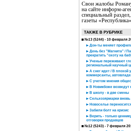
Свои жалобы Роману
на сайте информ-аге
специальный раздел,
газеты «Республика»
ТАКЖЕ В РУБРИКЕ
№13 (5244) - 10 февраля 2
Дон-ты меняет профил
День без "Магнита" / П
прекратить "охоту на ба
Ученые переживают гло
региональный научный ц
А снег идет / В плохой
коммерсанты, автовладел
С учетом мнения общес
В Новикбоже возведут 
В школу - в две смены
Сельхозярмарки вновь 
Новоселье переносится
Забили болт на кризис
Верить - только ценник
отговорки продавцов
№12 (5243) - 7 февраля 20