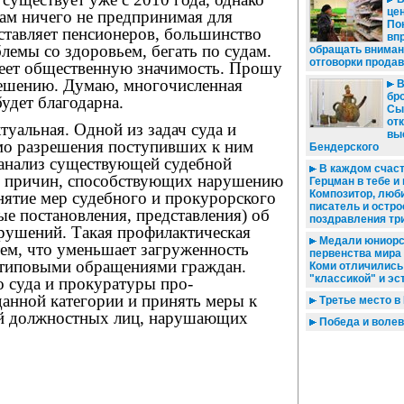
цен
ам ничего не предпринимая для
По
ставляет пенсионеров, большинство
вп
емы со здоровьем, бегать по судам.
обращать вниман
отговорки прода
еет общественную значимость. Прошу
решению. Думаю, многочисленная
В
бро
удет благодарна.
Сы
от
туальная. Одной из задач суда и
вы
о разрешения поступивших к ним
Бендерского
 анализ существующей судебной
В каждом счаст
е причин, способствующих нарушению
Герцман в тебе и
Композитор, люб
нятие мер судебного и прокурорского
писатель и остр
ые постановления, представления) об
поздравления т
арушений. Такая профилактическая
Медали юниорс
тем, что уменьшает загруженность
первенства мира
 типовыми обращениями граждан.
Коми отличились
"классикой" и э
о суда и прокуратуры про-
данной категории и принять меры к
Третье место в
ий должностных лиц, нарушающих
Победа и волев