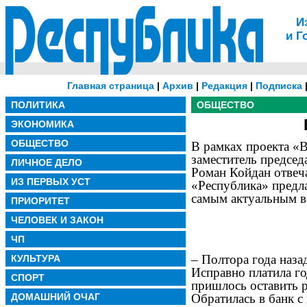
И
и Г
Главная страница
|
Архив
|
Редакция
|
Подписка
ПОЛИТИКА
ОБЩЕСТВО
ЭКОНОМИКА
ОБЩЕСТВО
В рамках проекта «
заместитель предсе
ЛИЧНОЕ ДЕЛО
Роман Койдан отвеч
ИЗ ПЕРВЫХ УСТ
«Республика» предла
самым актуальным в
ПРИОРИТЕТ
ЧЕЛОВЕК И ЗАКОН
ЧП
– Полтора года назад
КУЛЬТУРА
Исправно платила го
СПОРТ
пришлось оставить р
Обратилась в банк с
ДОМАШНИЙ ОЧАГ