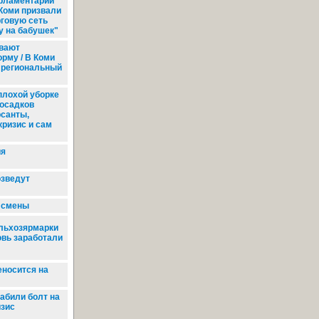
рламентарии
 Коми призвали
рговую сеть
у на бабушек"
вают
рму / В Коми
 региональный
 плохой уборке
 осадков
санты,
кризис и сам
ия
озведут
е смены
льхозярмарки
овь заработали
носится на
абили болт на
изис