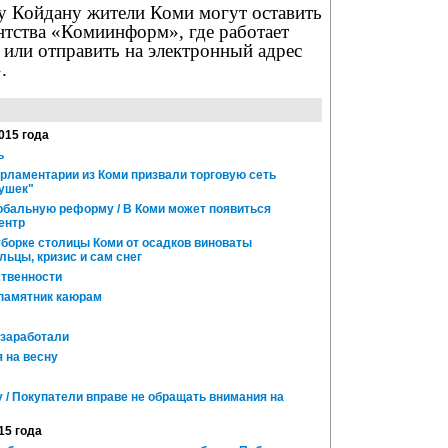
 Койдану жители Коми могут оставить
нтства «Комиинформ», где работает
 или отправить на электронный адрес
.
015 года
ь
арламентарии из Коми призвали торговую сеть
бушек"
бальную реформу / В Коми может появиться
ентр
 уборке столицы Коми от осадков виноваты
ьцы, кризис и сам снег
твенности
памятник каюрам
заработали
 на весну
у / Покупатели вправе не обращать внимания на
15 года