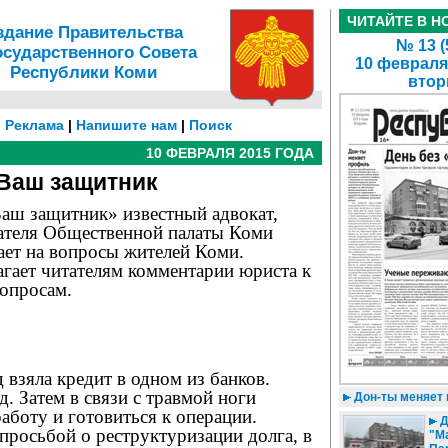
ЧИТАЙТЕ В Н
здание Правительства
№ 13 (
осударственного Совета
10 февраля
Республики Коми
втор
|
Реклама
|
Напишите нам
|
Поиск
10 ФЕВРАЛЯ 2015 ГОДА
Ваш защитник
Ваш защитник» известный адвокат,
дателя Общественной палаты Коми
ает на вопросы жителей Коми.
гает читателям комментарии юриста к
опросам.
 взяла кредит в одном из банков.
д. Затем в связи с травмой ноги
Дон-ты меняет
аботу и готовиться к операции.
Д
 просьбой о реструктуризации долга, в
"Ма