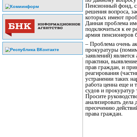
Пенсионный фонд, с
решения вопроса, за
которых имеют пробл
Данная проблема им
подключиться к ее 
армия пенсионеров б
– Проблема очень ак
прокуратуры (помим
заявлений) является
практики, выявлени
прав граждан, и при
реагирования (частн
устранении таких н
работа ценна еще и 
судов и прокуратур
Просите руководств
анализировать дела 
пресечению действ
права граждан.