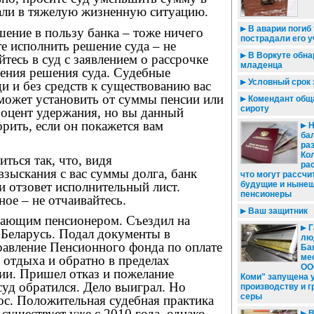
пали в тяжелую жизненную ситуацию.
В аварии погиб 
шение в пользу банка – тоже ничего
пострадали его у
е исполнить решение суда – не
В Воркуте обна
тесь в суд с заявлением о рассрочке
младенца
нения решения суда. Судебные
Условный срок 
и и без средств к существованию вас
 может установить от суммы пенсии или
Комендант общ
сироту
роцент удержания, но вы данный
рить, если он покажется вам
Н
ба
раз
Ко
ться так, что, видя
ра
взыскания с вас суммы долга, банк
что могут рассч
и отзовет исполнительный лист.
будущие и ныне
пенсионеры
ное – не отчаивайтесь.
Ваш защитник
тающим пенсионером. Съездил на
Г
 Беларусь. Подал документы в
лю
равление Пенсионного фонда по оплате
Ба
ме
 отдыха и обратно в пределах
ОО
ии. Пришел отказ и пожелание
Коми" запущена 
 суд обратился. Дело выиграл. Но
производству и 
серы
ос. Положительная судебная практика
существует уже с 2010 года, однако
В