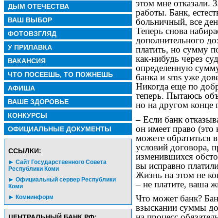
этом мне отказали. 
ДЫМ ОТЕЧЕСТВА
работы. Банк, естес
ВАШ ВЫБОР
больничный, все ден
Теперь снова набира
ФОТОВЗГЛЯД
дополнительного дох
У ПРИЛАВКА
платить, но сумму п
как-нибудь через су
ВАКАНСИЯ
определенную сумму
ЧТО ПОСЕЕШЬ, ТО ПОЖНЕШЬ
банка и sms уже дов
Никогда еще по добр
АФИША
теперь. Пытаюсь объ
ВАШЕ ЗДОРОВЬЕ
но на другом конце 
КОНКУРСЫ
– Если банк отказыв
он имеет право (это
ОФИЦИАЛЬНЫЕ ДОКУМЕНТЫ
можете обратиться в
условий договора, п
CСЫЛКИ:
изменившихся обстоя
Сайт Государственного Совета
вы исправно платил
Республики Коми
Жизнь на этом не ко
Официальный сервер Республики
– не платите, ваша 
Коми
Что может банк? Бан
Комиинформ
взыскании суммы дол
на процесс обязател
ЦЕНТРАЛЬНЫЙ БАНК РФ: