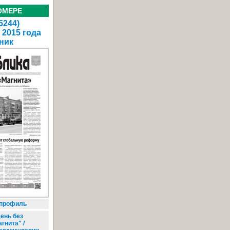
ОМЕРЕ
5244)
 2015 года
ник
 профиль
ень без
гнита" /