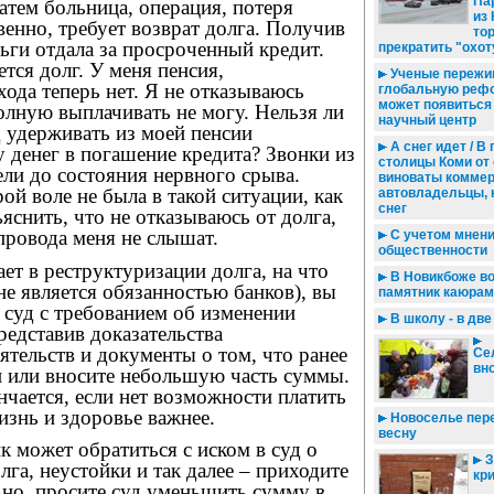
Па
Затем больница, операция, потеря
из
твенно, требует возврат долга. Получив
то
ьги отдала за просроченный кредит.
прекратить "охот
ется долг. У меня пенсия,
Ученые пережи
ода теперь нет. Я не отказываюсь
глобальную рефо
может появиться
олную выплачивать не могу. Нельзя ли
научный центр
д удерживать из моей пенсии
А снег идет / В
 денег в погашение кредита? Звонки из
столицы Коми от
ели до состояния нервного срыва.
виноваты коммер
ой воле не была в такой ситуации, как
автовладельцы, 
снег
яснить, что не отказываюсь от долга,
провода меня не слышат.
С учетом мнен
общественности
ает в реструктуризации долга, на что
В Новикбоже в
 не является обязанностью банков), вы
памятник каюрам
 суд с требованием об изменении
В школу - в дв
редставив доказательства
тельств и документы о том, что ранее
Се
вн
и или вносите небольшую часть суммы.
нчается, если нет возможности платить
жизнь и здоровье важнее.
Новоселье пере
весну
к может обратиться с иском в суд о
З
га, неустойки и так далее – приходите
кр
ьно, просите суд уменьшить сумму в