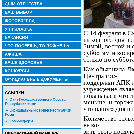
ДЫМ ОТЕЧЕСТВА
ВАШ ВЫБОР
ФОТОВЗГЛЯД
У ПРИЛАВКА
С 14 февраля в 
ВАКАНСИЯ
выходного дня во
Зимой, весной и 
ЧТО ПОСЕЕШЬ, ТО ПОЖНЕШЬ
субботам и воскр
АФИША
только по суббот
ВАШЕ ЗДОРОВЬЕ
Как объяснила Л
КОНКУРСЫ
Центра гос-
ОФИЦИАЛЬНЫЕ ДОКУМЕНТЫ
поддержки АПК и
учреждение являе
CСЫЛКИ:
показывает, что 
Сайт Государственного Совета
меньше, и горожа
Республики Коми
что одного дня в
Официальный сервер Республики
Коми
Количество сель
Комиинформ
выво-
зить свою продук
ЦЕНТРАЛЬНЫЙ БАНК РФ: