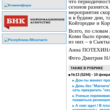
что периодичност
сезонов разнятся
мероприятия скор
и в будние дни, 
Койгородке и Кор
Всего, по словам
Коми было провед
из них – в Сыкты
Анна ПОТЕХИН
Фото Дмитрия 
ТАКЖЕ В РУБРИКЕ
№13 (5244) - 10 февр
Дон-ты меняет пр
День без "Магнита
сеть прекратить "ох
Ученые переживаю
появиться регионал
А снег идет / В пл
коммерсанты, автов