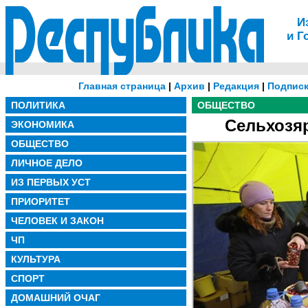
И
и Г
Главная страница
|
Архив
|
Редакция
|
Подписк
ПОЛИТИКА
ОБЩЕСТВО
Сельхозя
ЭКОНОМИКА
ОБЩЕСТВО
ЛИЧНОЕ ДЕЛО
ИЗ ПЕРВЫХ УСТ
ПРИОРИТЕТ
ЧЕЛОВЕК И ЗАКОН
ЧП
КУЛЬТУРА
СПОРТ
ДОМАШНИЙ ОЧАГ