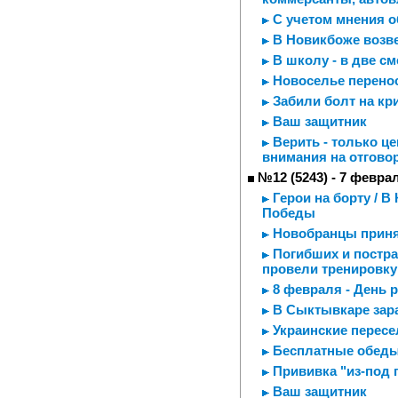
С учетом мнения 
В Новикбоже возв
В школу - в две с
Новоселье перенос
Забили болт на кр
Ваш защитник
Верить - только це
внимания на отгово
№12 (5243) - 7 февра
Герои на борту / 
Победы
Новобранцы приня
Погибших и постра
провели тренировку
8 февраля - День 
В Сыктывкаре зара
Украинские пересе
Бесплатные обеды
Прививка "из-под 
Ваш защитник