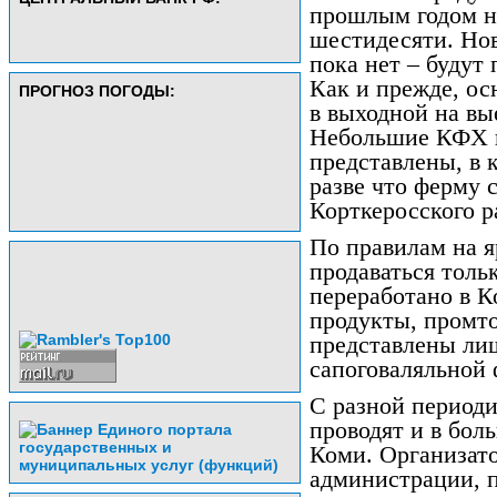
прошлым годом н
шестидесяти. Но
пока нет – будут 
Как и прежде, ос
ПРОГНОЗ ПОГОДЫ:
в выходной на вые
Небольшие КФХ н
представлены, в 
разве что ферму 
Корткеросского р
По правилам на я
продаваться толь
переработано в К
продукты, промт
представлены ли
сапоговаляльной 
С разной период
проводят и в бол
Коми. Организат
администрации, п