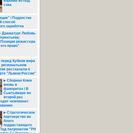
коробке из-под
сока
щик" / Подростки
й способ
го заработка
Драматург Любовь
Терентьева:
"Позиция режиссера
- его право"
 перед Кубком мира
В региональном
тве рассказали о
рте "Лыжни России"
Сборная Коми
вновь в
фаворитах / В
Сыктывкаре во
второй раз
ходит чемпионат
аванию
Стратегическое
партнерство во
благо
подрастающего
 Под патронатом "РН