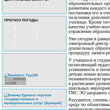
образовательных орг
развитием каждого к
постановки его в оче
получения дополнит
ПРОГНОЗ ПОГОДЫ:
училище. Кроме тог
качества учебно-вос
управления образов
Уже сегодня в рамк
электронный реестр 
дошкольных образов
процедуру записи р
У учащихся и студен
позволяющий педаго
успеваемость и посе
детьми новые возмо
познавательную про
в расписании уроко
школьных мероприят
ГИС ЭО направить с
Разумеется, степень
среду по объективн
материально-техниче