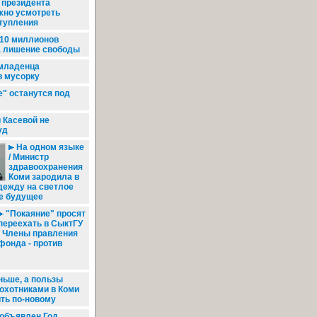
 президента
жно усмотреть
ступления
10 миллионов
а лишение свободы
младенца
в мусорку
" останутся под
 Касевой не
уд
На одном языке
/ Министр
здравоохранения
Коми зародила в
дежду на светлое
е будущее
"Покаяние" просят
переехать в СыктГУ
/ Члены правления
фонда - против
ньше, а пользы
 охотниками в Коми
ть по-новому
 объявлен Год