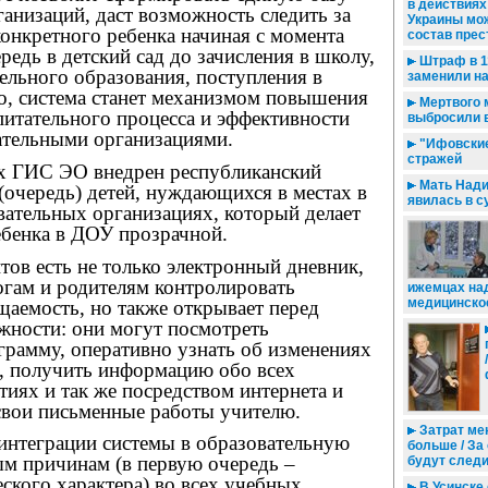
в действиях
анизаций, даст возможность следить за
Украины мо
онкретного ребенка начиная с момента
состав пре
редь в детский сад до зачисления в школу,
Штраф в 1
ельного образования, поступления в
заменили н
о, система станет механизмом повышения
Мертвого 
питательного процесса и эффективности
выбросили 
ательными организациями.
"Ифовские
стражей
ах ГИС ЭО внедрен республиканский
Мать Нади
(очередь) детей, нуждающихся в местах в
явилась в с
ательных организациях, который делает
ебенка в ДОУ прозрачной.
тов есть не только электронный дневник,
гам и родителям контролировать
ижемцах на
медицинско
щаемость, но также открывает перед
жности: они могут посмотреть
грамму, оперативно узнать об изменениях
в, получить информацию обо всех
иях и так же посредством интернета и
вои письменные работы учителю.
Затрат ме
 интеграции системы в образовательную
больше / За
ым причинам (в первую очередь –
будут следи
ского характера) во всех учебных
В Усинске