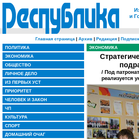
И
и Г
Главная страница
|
Архив
|
Редакция
|
Подписк
ПОЛИТИКА
ЭКОНОМИКА
Стратегиче
ЭКОНОМИКА
подр
ОБЩЕСТВО
/ Под патрона
ЛИЧНОЕ ДЕЛО
реализуется у
ИЗ ПЕРВЫХ УСТ
ПРИОРИТЕТ
ЧЕЛОВЕК И ЗАКОН
ЧП
КУЛЬТУРА
СПОРТ
ДОМАШНИЙ ОЧАГ