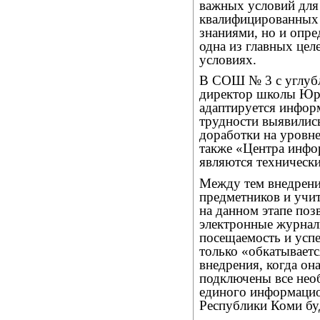
важных условий для
квалифицированных 
знаниями, но и опр
одна из главных цел
условиях.
В СОШ № 3 с углуб
директор школы Юри
адаптируется информ
трудности выявились
доработки на уровне
также «Центра инфо
являются техническ
Между тем внедрени
предметников и учи
на данном этапе поз
электронные журнал
посещаемость и успе
только «обкатываетс
внедрения, когда он
подключены все нео
единого информацио
Республики Коми буд