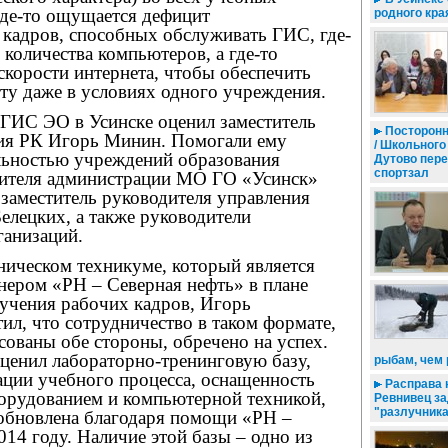
Где-то ощущается дефицит
родного кра
кадров, способных обслуживать ГИС, где-
 количества компьютеров, а где-то
 скорости интернета, чтобы обеспечить
ту даже в условиях одного учреждения.
 ГИС ЭО в Усинске оценил заместитель
Посторонн
ия РК Игорь Минин. Помогали ему
/ Школьного
ельностью учреждений образования
Дутово пере
спортзал
дителя администрации МО ГО «Усинск»
заместитель руководителя управления
елецких, а также руководители
ганизаций.
ническом техникуме, который является
нером «РН – Северная нефть» в плане
бучения рабочих кадров, Игорь
л, что сотрудничество в таком формате,
есованы обе стороны, обречено на успех.
ценил лабораторно-тренинговую базу,
рыбам, чем
ации учебного процесса, оснащенность
Расправа 
рудованием и компьютерной техникой,
Ревнивец з
"разлучника
 обновлена благодаря помощи «РН –
014 году. Наличие этой базы – одно из