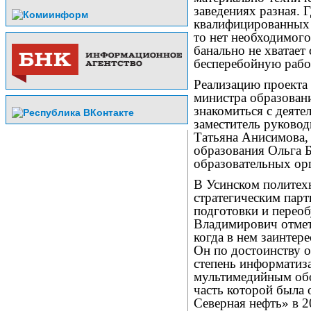
заведениях разная. 
квалифицированных 
то нет необходимого
банально не хватает
бесперебойную рабо
Реализацию проекта
министра образован
знакомиться с деят
заместитель руково
Татьяна Анисимова, 
образования Ольга Б
образовательных ор
В Усинском политех
стратегическим парт
подготовки и перео
Владимирович отмети
когда в нем заинтер
Он по достоинству о
степень информатиз
мультимедийным обо
часть которой была
Северная нефть» в 2