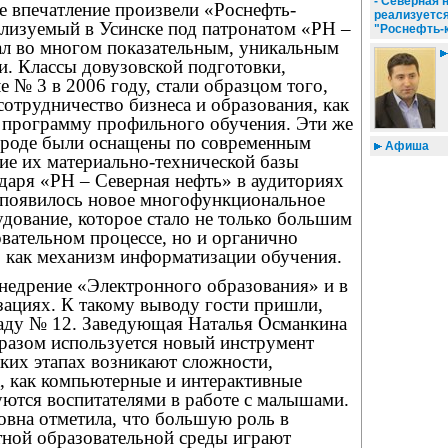
- Северная 
е впечатление произвели «Роснефть-
реализуется
ализуемый в Усинске под патронатом «РН –
"Роснефть-
тал во многом показательным, уникальным
и. Классы довузовской подготовки,
 № 3 в 2006 году, стали образцом того,
отрудничество бизнеса и образования, как
ь программу профильного обучения. Эти же
ороде были оснащены по современным
Афиша
тие их материально-технической базы
даря «РН – Северная нефть» в аудиториях
 появилось новое многофункциональное
дование, которое стало не только большим
вательном процессе, но и органично
 как механизм информатизации обучения.
недрение «Электронного образования» и в
ациях. К такому выводу гости пришли,
саду № 12. Заведующая Наталья Османкина
бразом используется новый инструмент
аких этапах возникают сложности,
, как компьютерные и интерактивные
уются воспитателями в работе с малышами.
овна отметила, что большую роль в
тной образовательной среды играют