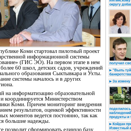
Интинскому
округу доба
спублике Коми стартовал пилотный проект
арственной информационной системы
ование» (ГИС ЭО). На первом этапе в нем
получил св
более 60 школ, детских садов, учреждений
"Выль туй
нального образования Сыктывкара и Ухты.
банкротства
ание системы началось и в других
За измену 
гиона.
ый на информатизацию образовательной
 и координируется Министерством
лики Коми. Причем мониторинг внедрения
нием результатов, оценкой эффективности
поделилось
наблюдений 
ых моментов ведется постоянно, так как
продукты и 
тся большие надежды.
Койдан пр
Известный а
ге позволит сформировать единую базу