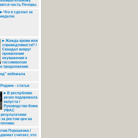
 избирательному
вится часть Печоры
Что я сделал за
неделю
Жажда крови или
справедливости? /
Скандал вокруг
проявления
неуважения к
госсимволам
ое продолжение
од" избежала
Родине - статья
В республике
резко подорожала
капуста /
Руководство Коми
УФАС
 результатами
за ростом цен на
топливо
отив Порошенко /
двокат считает, что