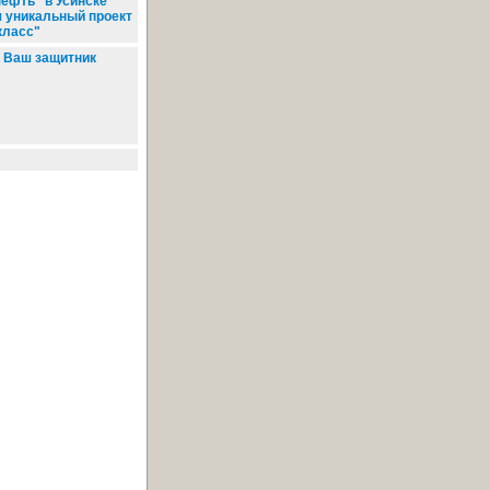
нефть" в Усинске
 уникальный проект
класс"
Ваш защитник