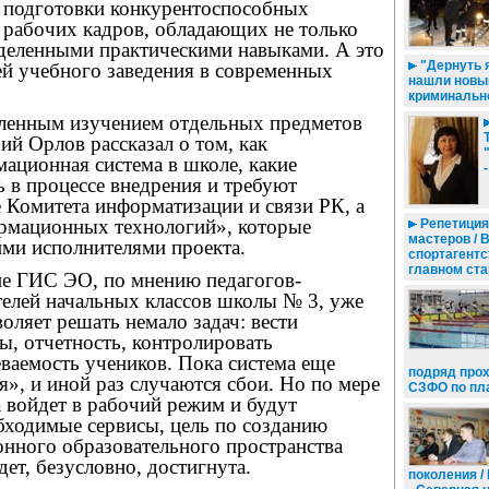
 подготовки конкурентоспособных
рабочих кадров, обладающих не только
еделенными практическими навыками. А это
"Дернуть я
ей учебного заведения в современных
нашли новы
криминально
ленным изучением отдельных предметов
й Орлов рассказал о том, как
ационная система в школе, какие
 в процессе внедрения и требуют
 Комитета информатизации и связи РК, а
рмационных технологий», которые
Репетиция
мастеров / 
ими исполнителями проекта.
спортагентс
главном ста
е ГИС ЭО, по мнению педагогов-
телей начальных классов школы № 3, уже
воляет решать немало задач: вести
ы, отчетность, контролировать
ваемость учеников. Пока система еще
подряд про
я», и иной раз случаются сбои. Но по мере
СЗФО по пл
а войдет в рабочий режим и будут
бходимые сервисы, цель по созданию
нного образовательного пространства
ет, безусловно, достигнута.
поколения /