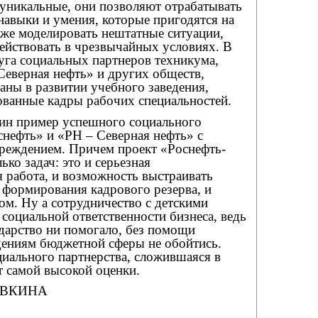
 уникальные, они позволяют отрабатывать
навыки и умения, которые пригодятся на
кже моделировать нештатные ситуации,
действовать в чрезвычайных условиях. В
уга социальных партнеров техникума,
Северная нефть» и других обществ,
аны в развитии учебного заведения,
ованные кадры рабочих специальностей.
ин пример успешного социального
снефть» и «РН – Северная нефть» с
реждением. Причем проект «Роснефть-
ько задач: это и серьезная
 работа, и возможность выстраивать
 формирования кадрового резерва, и
м. Ну а сотрудничество с детскими
 социальной ответственности бизнеса, ведь
ударство ни помогало, без помощи
ениям бюджетной сферы не обойтись.
иального партнерства, сложившаяся в
т самой высокой оценки.
ОВКИНА