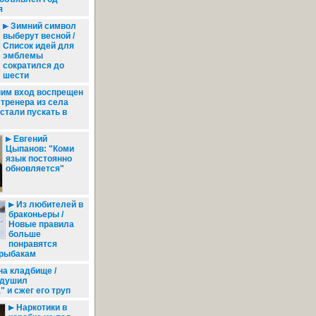
я
Зимний символ
выберут весной /
Список идей для
эмблемы
сократился до
шести
им вход воспрещен
 тренера из села
стали пускать в
Евгений
Цыпанов: "Коми
язык постоянно
обновляется"
Из любителей в
браконьеры /
Новые правила
больше
понравятся
 рыбакам
на кладбище /
адушил
" и сжег его труп
Наркотики в