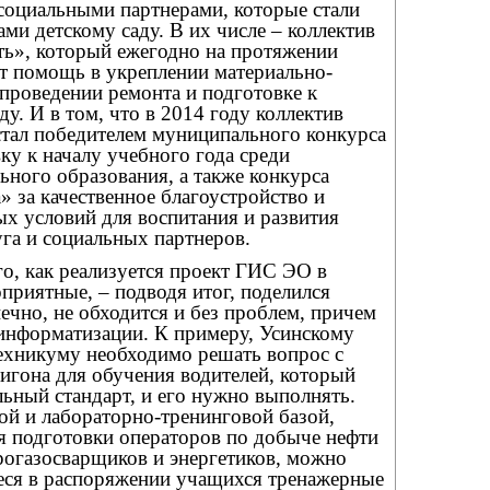
социальными партнерами, которые стали
и детскому саду. В их числе – коллектив
ть», который ежегодно на протяжении
ет помощь в укреплении материально-
 проведении ремонта и подготовке к
у. И в том, что в 2014 году коллектив
стал победителем муниципального конкурса
у к началу учебного года среди
ного образования, а также конкурса
» за качественное благоустройство и
х условий для воспитания и развития
уга и социальных партнеров.
го, как реализуется проект ГИС ЭО в
оприятные, – подводя итог, поделился
чно, не обходится и без проблем, причем
 информатизации. К примеру, Усинскому
ехникуму необходимо решать вопрос с
игона для обучения водителей, который
льный стандарт, и его нужно выполнять.
ой и лабораторно-тренинговой базой,
я подготовки операторов по добыче нефти
ктрогазосварщиков и энергетиков, можно
ся в распоряжении учащихся тренажерные