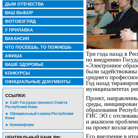
ДЫМ ОТЕЧЕСТВА
ВАШ ВЫБОР
ФОТОВЗГЛЯД
У ПРИЛАВКА
ВАКАНСИЯ
ЧТО ПОСЕЕШЬ, ТО ПОЖНЕШЬ
Три года назад в Ре
АФИША
по внедрению Госуд
ВАШЕ ЗДОРОВЬЕ
«Электронное образ
были задействованы 
КОНКУРСЫ
среднего профессио
ОФИЦИАЛЬНЫЕ ДОКУМЕНТЫ
Год назад тиражиров
муниципалитетах ре
CСЫЛКИ:
Проект, направленн
Сайт Государственного Совета
среды, инициирован
Республики Коми
образования Респуб
Официальный сервер Республики
ГИС ЭО с отслежива
Коми
и анализом проблемн
Комиинформ
на проект возлагаю
Его внедрение в ито
ЦЕНТРАЛЬНЫЙ БАНК РФ: