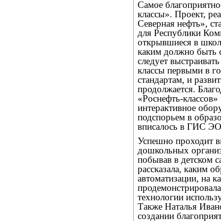
Самое благоприятно
классы». Проект, ре
Северная нефть», с
для Республики Ком
открывшиеся в школе
каким должно быть с
следует выстраиват
классы первыми в г
стандартам, и разви
продолжается. Благо
«Роснефть-классов»
интерактивное обору
подспорьем в образо
вписалось в ГИС ЭО
Успешно проходит в
дошкольных организ
побывав в детском 
рассказала, каким о
автоматизации, на к
продемонстрировала
технологии использ
Также Наталья Иван
создании благоприя