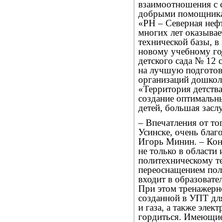
взаимоотношения с 
добрыми помощникам
«РН – Северная неф
многих лет оказыва
технической базы, в
новому учебному год
детского сада № 12 
на лучшую подготовк
организаций дошколь
«Территория детства
создание оптимальны
детей, большая засл
– Впечатления от то
Усинске, очень благ
Игорь Минин. – Коне
не только в области
политехническому т
переоснащением пол
входит в образовате
При этом тренажерн
созданной в УПТ дл
и газа, а также эле
гордиться. Имеющие