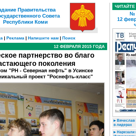
ЧИТАЙТЕ
здание Правительства
№ 
осударственного Совета
12 февр
Республики Коми
а
|
Реклама
|
Напишите нам
|
Поиск
12 ФЕВРАЛЯ 2015 ГОДА
ское партнерство во благо
астающего поколения
том "РН - Северная нефть" в Усинске
никальный проект "Роснефть-класс"
Вячеслав 
в лидерах
Нарезали п