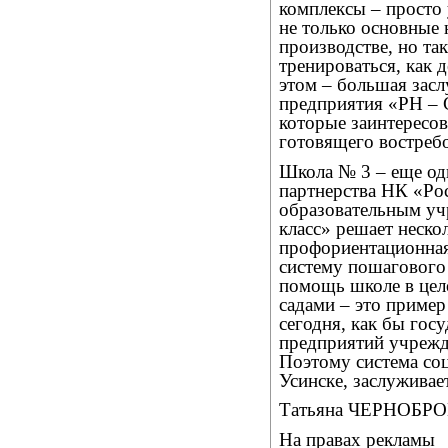
комплексы – просто
не только основные 
производстве, но та
тренироваться, как 
этом – большая засл
предприятия «РН – 
которые заинтересов
готовящего востреб
Школа № 3 – еще од
партнерства НК «Ро
образовательным уч
класс» решает нескол
профориентационная
систему пошагового
помощь школе в цело
садами – это пример
сегодня, как бы гос
предприятий учрежд
Поэтому система соц
Усинске, заслуживае
Татьяна ЧЕРНОБР
На правах рекламы