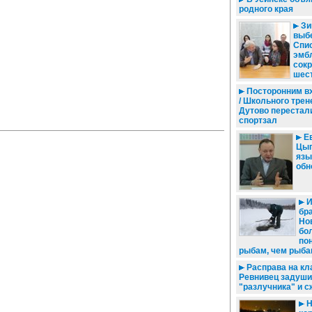
родного края
Зи
выбе
Спис
эмб
сокр
шес
Посторонним в
/ Школьного трен
Дутово перестали
спортзал
Ев
Цып
язы
обн
И
бр
Но
бо
по
рыбам, чем рыба
Расправа на кл
Ревнивец задуш
"разлучника" и с
Н