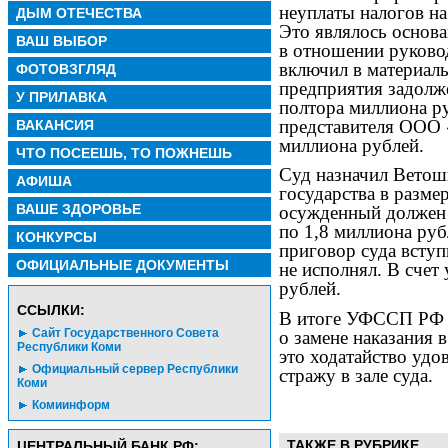
неуплаты налогов н
ДЫМ ОТЕЧЕСТВА
Это являлось основ
ВАШ ВЫБОР
в отношении руково
включил в материалы
ФОТОВЗГЛЯД
предприятия задолже
У ПРИЛАВКА
полтора миллиона ру
представителя ООО 
ВАКАНСИЯ
миллиона рублей.
ЧТО ПОСЕЕШЬ, ТО ПОЖНЕШЬ
Суд назначил Ветошк
АФИША
государства в разме
ВАШЕ ЗДОРОВЬЕ
осужденный должен б
по 1,8 миллиона руб
КОНКУРСЫ
приговор суда вступ
ОФИЦИАЛЬНЫЕ ДОКУМЕНТЫ
не исполнял. В счет
рублей.
CСЫЛКИ:
В итоге УФССП РФ п
Сайт Государственного Совета
о замене наказания 
Республики Коми
это ходатайство удо
Официальный сервер Республики
стражу в зале суда.
Коми
Комиинформ
ТАКЖЕ В РУБРИКЕ
ЦЕНТРАЛЬНЫЙ БАНК РФ: