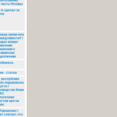
рательному
я часть Печоры
 я сделал за
елю
жда крови или
аведливости? /
ндал вокруг
явления
важения к
символам
одолжение
избежала
е - статья
 республике
зко подорожала
уста /
ководство Коми
АС
льтатами
остом цен на
иво
Порошенко /
т считает, что