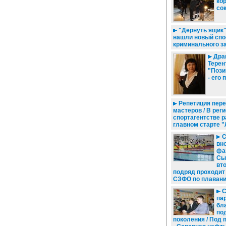
ко
со
"Дернуть ящик"
нашли новый спо
криминального з
Дра
Терен
"Пози
- его 
Репетиция пере
мастеров / В рег
спортагентстве р
главном старте 
С
вн
фа
Сы
вт
подряд проходит
СЗФО по плаван
С
па
бл
по
поколения / Под 