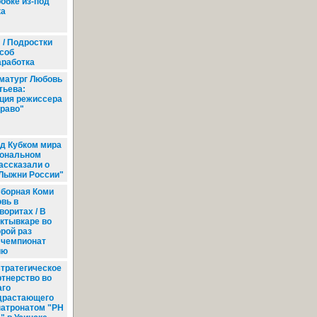
робке из-под
ка
 / Подростки
соб
аработка
матург Любовь
тьева:
ция режиссера
право"
д Кубком мира
иональном
ассказали о
"Лыжни России"
борная Коми
овь в
воритах / В
ктывкаре во
орой раз
 чемпионат
ию
тратегическое
ртнерство во
аго
драстающего
патронатом "РН