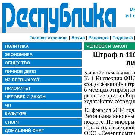
И
и Г
Главная страница
|
Архив
|
Редакция
|
Подписка
ПОЛИТИКА
ЧЕЛОВЕК И ЗАКОН
Штраф в 11
ЭКОНОМИКА
ли
ОБЩЕСТВО
ЛИЧНОЕ ДЕЛО
Бывший начальник о
№ 1 Инспекции ФНС 
ИЗ ПЕРВЫХ УСТ
«задолжавший» штраф
ПРИОРИТЕТ
6 месяцев отправитс
решение принял Кор
ЧЕЛОВЕК И ЗАКОН
ходатайству сотруд
ЧП
12 февраля 2014 год
КУЛЬТУРА
Ветошкина виновным
подлоге. По информ
СПОРТ
года в ходе выездно
ДОМАШНИЙ ОЧАГ
ООО «Северпромтра