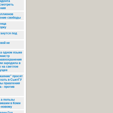
зидента
смотреть
ения
иллионов
ение свободы
енца
орку
анутся под
вой не
а одном языке
инистр
равоохранения
ми зародила в
 на светлое
дущее
каяние" просят
хать в СыктГУ
ны правления
 - против
 а пользы
никами в Коми
о-новому
влен Год