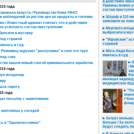
в действиях пре
Украины можно у
015 года
состав преступл
дорожала капуста / Руководство Коми УФАС
 наблюдений за ростом цен на продукты и топливо
Штраф в 110 м
заменили на лиш
о / Известный адвокат считает, что в действиях
но усмотреть состав преступления
Мертвого млад
выбросили в мус
росили в мусорку
под стражей
"Ифовские" ост
стражей
вилась в суд
 Ревнивец задушил "разлучника" и сжег его труп
Мать Нади Касе
явилась в суд
-под сока
Н
остки нашли новый способ криминального заработка
/ М
015 года
зд
руп младенца
Ко
ижемцах надежду
тиру
медицинское бу
ала сироту
"По
15 года
перее
дал посылку с наркотиками
/ Чле
фонда
 миллионы у соседей
Затрат меньше,
больше / За охот
ь в "Одноклассниках"
будут следить п
В Усинске объя