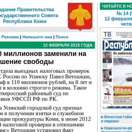
ЧИТАЙТЕ В Н
здание Правительства
№ 14 (
осударственного Совета
12 февраля
Республики Коми
четв
|
Реклама
|
Напишите нам
|
Поиск
12 ФЕВРАЛЯ 2015 ГОДА
0 миллионов заменили на
шение свободы
тдела выездных налоговых проверок
России по Усинску Павел Ветошкин,
 в 110 миллионов рублей, на 8 лет и
я в колонию строгого режима. Такое
ткеросский районный суд по
ников УФССП РФ по РК.
а Усинский городской суд признал
 в получении взятки и служебном
Вячеслав Гайзе
ации прокуратуры Коми, в июне 2012
в лидерах
й налоговой проверки в отношении
Нарезали по-кру
нс» Ветошкин установил факт