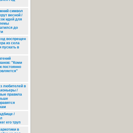
мний символ
рут весной /
ок идей для
лемы
атился до
ти
ход воспрещен
ера из села
 пускать в
гений
анов: "Коми
к постоянно
овляется"
з любителей в
аконьеры /
вые правила
льше
нравятся
кам
адбище /
ил
жег его труп
аркотики в