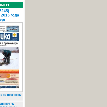
ОМЕРЕ
5245)
 2015 года
ерг
р по-прежнему
пному / К