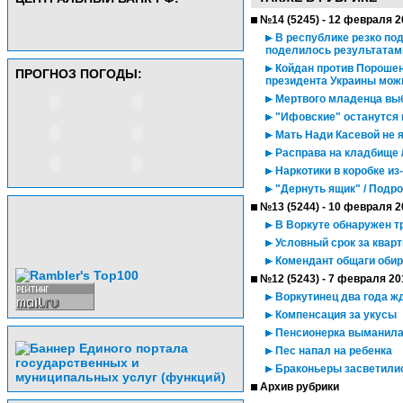
№14 (5245) - 12 февраля 2
В республике резко по
поделилось результатами
Койдан против Порошенк
ПРОГНОЗ ПОГОДЫ:
президента Украины мож
Мертвого младенца выб
"Ифовские" останутся 
Мать Нади Касевой не я
Расправа на кладбище /
Наркотики в коробке из
"Дернуть ящик" / Подр
№13 (5244) - 10 февраля 2
В Воркуте обнаружен т
Условный срок за квар
Комендант общаги обир
№12 (5243) - 7 февраля 20
Воркутинец два года ж
Компенсация за укусы
Пенсионерка выманила
Пес напал на ребенка
Браконьеры засветилис
Архив рубрики