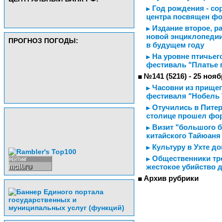
Год рождения - сор
центра посвящен фо
Издание второе, р
новой энциклопедии
ПРОГНОЗ ПОГОДЫ:
в будущем году
На уровне птичьег
фестиваль "Платье 
№141 (5216) - 25 нояб
Часовни из прищеп
фестиваля "Нобель 
Отучились в Питере
столице прошел фор
Визит "большого б
китайского Тайюаня
Культуру в Ухте 
Общественники тре
жестокое убийство 
Архив рубрики