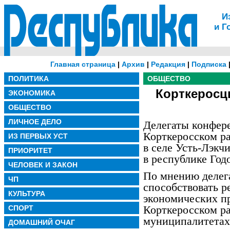
И
и Г
Главная страница
|
Архив
|
Редакция
|
Подписка
ПОЛИТИКА
ОБЩЕСТВО
Корткеросц
ЭКОНОМИКА
ОБЩЕСТВО
ЛИЧНОЕ ДЕЛО
Делегаты конфер
Корткеросском ра
ИЗ ПЕРВЫХ УСТ
в селе Усть-Лэкч
ПРИОРИТЕТ
в республике Год
ЧЕЛОВЕК И ЗАКОН
По мнению делега
ЧП
способствовать 
КУЛЬТУРА
экономических пр
Корткеросском ра
СПОРТ
муниципалитетах
ДОМАШНИЙ ОЧАГ