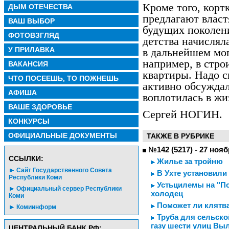
Кроме того, корт
ДЫМ ОТЕЧЕСТВА
предлагают власт
ВАШ ВЫБОР
будущих поколен
ФОТОВЗГЛЯД
детства начислял
У ПРИЛАВКА
в дальнейшем мог
например, в стро
ВАКАНСИЯ
квартиры. Надо ск
ЧТО ПОСЕЕШЬ, ТО ПОЖНЕШЬ
активно обсуждала
АФИША
воплотилась в жи
ВАШЕ ЗДОРОВЬЕ
Сергей НОГИН.
КОНКУРСЫ
ОФИЦИАЛЬНЫЕ ДОКУМЕНТЫ
ТАКЖЕ В РУБРИКЕ
№142 (5217) - 27 нояб
CСЫЛКИ:
Жилье за тройню
Сайт Государственного Совета
В Ухте установили
Республики Коми
Устьцилемы на "По
Официальный сервер Республики
холодец
Коми
Поможет ли клятва
Комиинформ
Труба для сельско
газу шести улиц Выл
ЦЕНТРАЛЬНЫЙ БАНК РФ: