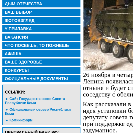
ДЫМ ОТЕЧЕСТВА
ВАШ ВЫБОР
ФОТОВЗГЛЯД
У ПРИЛАВКА
ВАКАНСИЯ
ЧТО ПОСЕЕШЬ, ТО ПОЖНЕШЬ
АФИША
ВАШЕ ЗДОРОВЬЕ
КОНКУРСЫ
26 ноября в четы
ОФИЦИАЛЬНЫЕ ДОКУМЕНТЫ
Ленина появилас
отныне и будет ст
CСЫЛКИ:
соседству с обел
Сайт Государственного Совета
Как рассказали в
Республики Коми
идея установки б
Официальный сервер Республики
Коми
депутату совета 
Комиинформ
при поддержке е
задуманное.
ЦЕНТРАЛЬНЫЙ БАНК РФ: