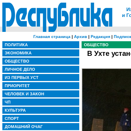
И
и Г
Главная страница
|
Архив
|
Редакция
|
Подписк
ПОЛИТИКА
ОБЩЕСТВО
В Ухте уста
ЭКОНОМИКА
ОБЩЕСТВО
ЛИЧНОЕ ДЕЛО
ИЗ ПЕРВЫХ УСТ
ПРИОРИТЕТ
ЧЕЛОВЕК И ЗАКОН
ЧП
КУЛЬТУРА
СПОРТ
ДОМАШНИЙ ОЧАГ