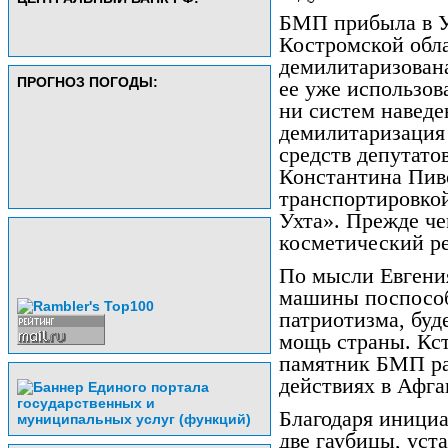
БМП прибыла в Ух
Костромской обл
демилитаризована
ПРОГНОЗ ПОГОДЫ:
ее уже использова
ни систем наведе
демилитаризация 
средств депутато
Константина Пиво
транспортировко
Ухта». Прежде ч
косметический р
По мысли Евгения
машины поспособ
патриотизма, буд
мощь страны. Кст
памятник БМП ра
действиях в Афга
Благодаря инициа
две гаубицы, уст