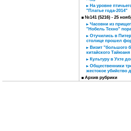
На уровне птичьег
"Платье года-2014"
№141 (5216) - 25 нояб
Часовни из прищеп
"Нобель Техно" пор
Отучились в Питере
столице прошел фор
Визит "большого б
китайского Тайюаня
Культуру в Ухте 
Общественники тре
жестокое убийство 
Архив рубрики