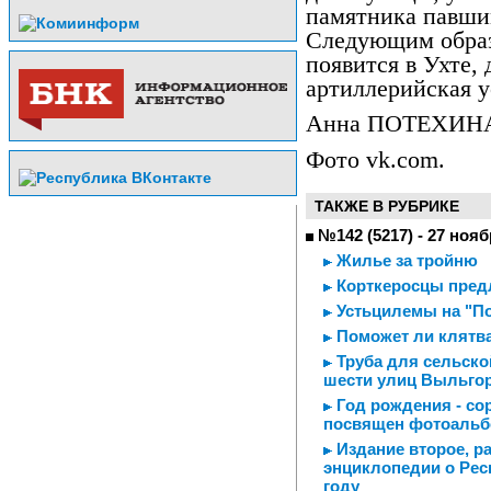
памятника павши
Следующим образ
появится в Ухте,
артиллерийская у
Анна ПОТЕХИН
Фото vk.com.
ТАКЖЕ В РУБРИКЕ
№142 (5217) - 27 нояб
Жилье за тройню
Корткеросцы пред
Устьцилемы на "По
Поможет ли клятва
Труба для сельско
шести улиц Выльгор
Год рождения - сор
посвящен фотоальбо
Издание второе, р
энциклопедии о Рес
году