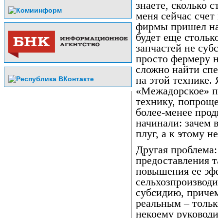
знаете, сколько 
меня сейчас счет
фирмы пришел на 
будет еще стольк
запчастей не суб
просто фермеру н
сложно найти спе
на этой технике.
«Межадорское» п
технику, попроще
более-менее прод
начинали: зачем 
плуг, а к этому 
Другая проблема:
предоставления т
повышения ее эф
сельхозпроизводи
субсидию, приче
реальным – тольк
некоему руководи