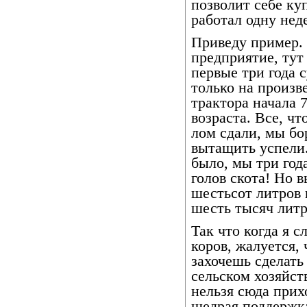
позволит себе куп
работал одну неде
Приведу пример. 
предприятие, тут
первые три года 
только на произв
трактора начала 
возраста. Все, чт
лом сдали, мы бо
вытащить успели.
было, мы три год
голов скота! Но 
шестьсот литров н
шесть тысяч литр
Так что когда я с
коров, жалуется,
захочешь сделать
сельском хозяйст
нельзя сюда прих
щедрая поддержка