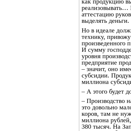
как продукцию вы
реализовывать… 
аттестацию руков
выделять деньги.
Но в идеале долж
технику, привожу
произведенного 
И сумму господде
уровня производс
предприятие прод
– значит, оно им
субсидии. Продук
миллиона субсид
– А этого будет д
– Производство н
это довольно мал
коров, там не ну
миллиона рублей, 
380 тысяч. На За