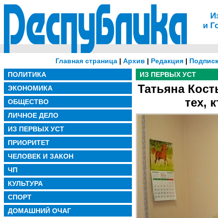
И
и Г
Главная страница
|
Архив
|
Редакция
|
Подписк
ПОЛИТИКА
ИЗ ПЕРВЫХ УСТ
Татьяна Кост
ЭКОНОМИКА
тех, 
ОБЩЕСТВО
ЛИЧНОЕ ДЕЛО
ИЗ ПЕРВЫХ УСТ
ПРИОРИТЕТ
ЧЕЛОВЕК И ЗАКОН
ЧП
КУЛЬТУРА
СПОРТ
ДОМАШНИЙ ОЧАГ