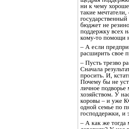
ни к чему хороше
такие мечтатели,
государственный 
бюджет не резино
поддержку всех н
кому-то помощи н
– А если предпри
расширить свое п
– Пусть трезво ра
Сначала результа
просить. И, кста
Почему бы не уст
личное подворье
хозяйством. У нас
коровы – и уже К
одной семье по п
господдержки, и 
– А как же тогд