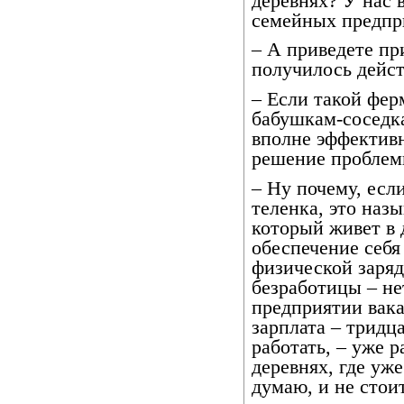
деревнях? У нас 
семейных предпри
– А приведете пр
получилось дейс
– Если такой фер
бабушкам-соседка
вполне эффективн
решение проблем
– Ну почему, есл
теленка, это наз
который живет в 
обеспечение себя
физической заряд
безработицы – не
предприятии вака
зарплата – тридца
работать, – уже р
деревнях, где уже
думаю, и не стоит