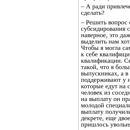
– А ради привлеч
сделать?
– Решить вопрос 
субсидирования с
наверное, это да
выделить нам хот
Чтобы я могла са
к себе квалифици
квалификации. Се
такой, что я бол
выпускниках, а в
поддерживают у н
которые едут на 
человек из сосед
на выплату он пр
молодой специали
выплату получили
декрете, еще дво
пришлось уволь