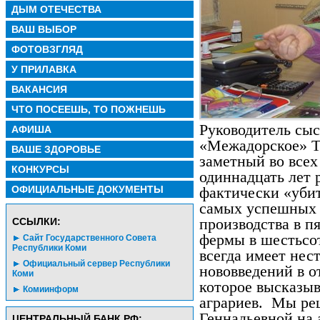
ДЫМ ОТЕЧЕСТВА
ВАШ ВЫБОР
ФОТОВЗГЛЯД
У ПРИЛАВКА
ВАКАНСИЯ
ЧТО ПОСЕЕШЬ, ТО ПОЖНЕШЬ
Руководитель сыс
АФИША
«Межадорское» Т
ВАШЕ ЗДОРОВЬЕ
заметный во всех
КОНКУРСЫ
одиннадцать лет 
ОФИЦИАЛЬНЫЕ ДОКУМЕНТЫ
фактически «убит
самых успешных 
CСЫЛКИ:
производства в пя
фермы в шестьсот
Сайт Государственного Совета
Республики Коми
всегда имеет нес
Официальный сервер Республики
нововведений в о
Коми
которое высказыв
Комиинформ
аграриев.
Мы реш
Геннадьевной на
ЦЕНТРАЛЬНЫЙ БАНК РФ: