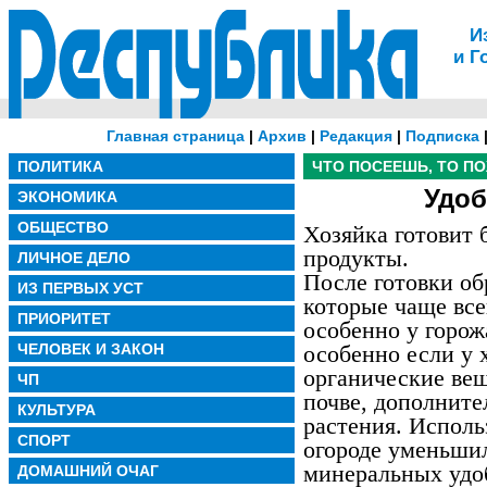
И
и Г
Главная страница
|
Архив
|
Редакция
|
Подписка
ПОЛИТИКА
ЧТО ПОСЕЕШЬ, ТО П
Удоб
ЭКОНОМИКА
ОБЩЕСТВО
Хозяйка готовит 
продукты.
ЛИЧНОЕ ДЕЛО
После готовки о
ИЗ ПЕРВЫХ УСТ
которые чаще все
ПРИОРИТЕТ
особенно у горож
ЧЕЛОВЕК И ЗАКОН
особенно если у х
органические вещ
ЧП
почве, дополните
КУЛЬТУРА
растения. Исполь
СПОРТ
огороде уменьши
минеральных удо
ДОМАШНИЙ ОЧАГ