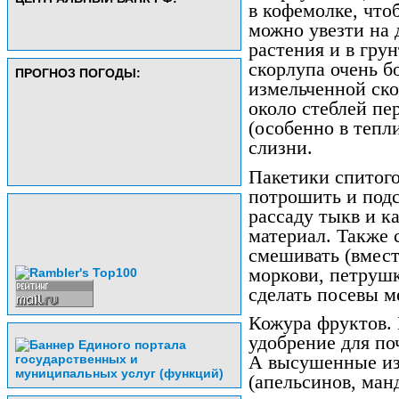
в кофемолке, что
можно увезти на 
растения и в грун
скорлупа очень б
ПРОГНОЗ ПОГОДЫ:
измельченной ск
около стеблей пе
(особенно в тепл
слизни.
Пакетики спитог
потрошить и подс
рассаду тыкв и к
материал. Также 
смешивать (вмест
моркови, петрушк
сделать посевы 
Кожура фруктов. 
удобрение для по
А высушенные из
(апельсинов, ман