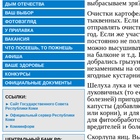
выбрасываем зря
ДЫМ ОТЕЧЕСТВА
Очистки картофел
ВАШ ВЫБОР
тыквенных. Если 
ФОТОВЗГЛЯД
отправлять очист
У ПРИЛАВКА
год. Если же учас
ВАКАНСИЯ
постоянно не пол
можно высушивать
ЧТО ПОСЕЕШЬ, ТО ПОЖНЕШЬ
на балконе и т.д.
АФИША
добрались грызун
ВАШЕ ЗДОРОВЬЕ
незаменимы на ог
ягодные кустарни
КОНКУРСЫ
ОФИЦИАЛЬНЫЕ ДОКУМЕНТЫ
Шелуха лука и че
луковичных (то е
CСЫЛКИ:
болезней) пригод
Сайт Государственного Совета
капусты (добавля
Республики Коми
или корни), и для
Официальный сервер Республики
для фитообработ
Коми
вредителей и бол
Комиинформ
Скорлупа яиц. Вы
ЦЕНТРАЛЬНЫЙ БАНК РФ: