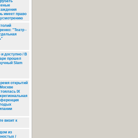
рубать
леные
саждения
рь имеет право
 усмотрению
толий
енко: "Театр -
отдельная
ь"
и доступно / В
аре прошел
аучный Slam
ремя открытий
 Москве
стоялась IX
жрегиональная
нференция
лодых
мпании
е визит к
дом из
ностых /