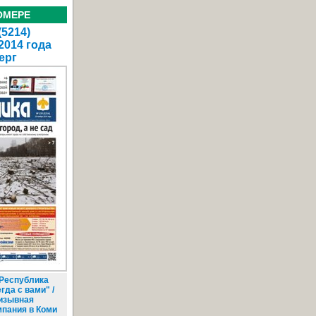
ОМЕРЕ
(5214)
2014 года
ерг
Республика
гда с вами" /
изывная
мпания в Коми