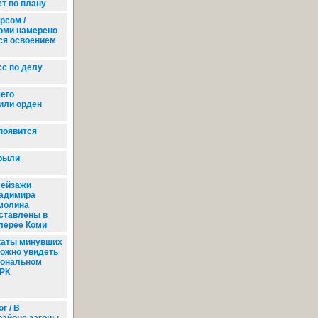
ет по плану
рсом /
оми намерено
ся освоением
с по делу
его
или орден
появится
крыли
ейзажи
адимира
молина
ставлены в
лерее Коми
аты минувших
можно увидеть
иональном
 РК
г / В