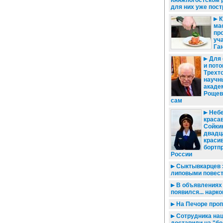
Княжпогостском 
для них уже пос
К
ма
пр
уч
Га
Для 
и пото
Трехт
научн
акаде
Рощев
сам
Небе
красав
Сойки
двадц
краси
бортп
России
Сыктывкарцев 
липовыми повес
В объявлениях 
появился... нарк
На Печоре проп
Сотрудника на