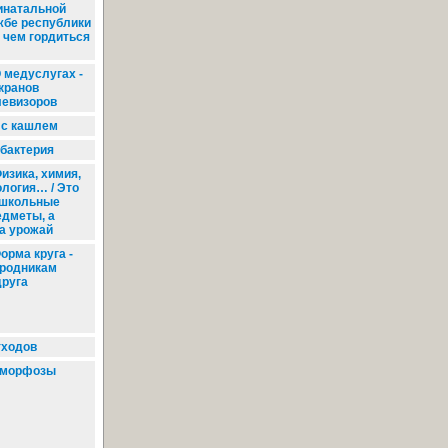
инатальной
жбе республики
 чем гордиться
 медуслугах -
экранов
левизоров
 с кашлем
бактерия
изика, химия,
ология… / Это
 школьные
едметы, а
а урожай
орма круга -
ородникам
друга
тходов
морфозы