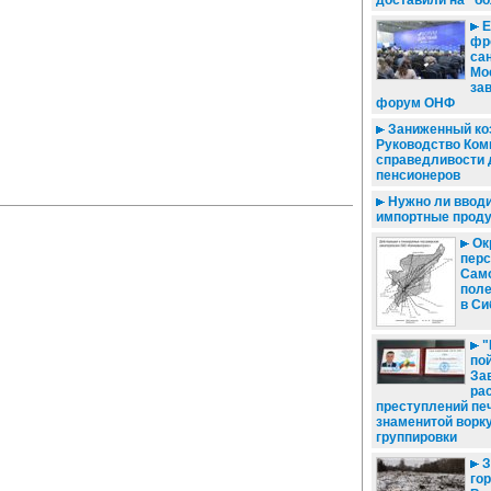
доставили на "б
Е
фр
сан
Мо
за
форум ОНФ
Заниженный ко
Руководство Ком
справедливости 
пенсионеров
Нужно ли вводи
импортные прод
Ок
перс
Само
поле
в Си
"
пой
За
ра
преступлений пе
знаменитой ворк
группировки
З
гор