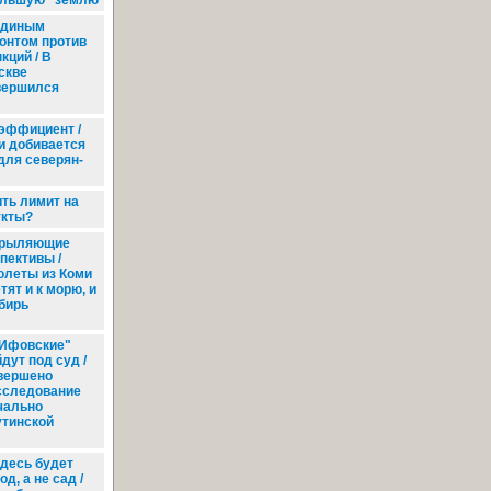
ольшую" землю
диным
онтом против
кций / В
скве
вершился
эффициент /
и добивается
для северян-
ть лимит на
укты?
рыляющие
пективы /
леты из Коми
тят и к морю, и
бирь
Ифовские"
дут под суд /
вершено
сследование
чально
утинской
десь будет
од, а не сад /