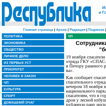
И
и Г
Главная страница
|
Архив
|
Редакция
|
Подписка
ПОЛИТИКА
ЧП
Сотрудника
ЭКОНОМИКА
"б
ОБЩЕСТВО
ЛИЧНОЕ ДЕЛО
19 ноября спасатели
отряда ГКУ «СПАС-К
ИЗ ПЕРВЫХ УСТ
в Печору раненого 
ПРИОРИТЕТ
ва».
ЧЕЛОВЕК И ЗАКОН
Как сообщает спасат
спасательного отря
ЧП
вечером 18 ноября 
КУЛЬТУРА
национального парк
спасателям, что в г
СПОРТ
дров у лесной избуш
ДОМАШНИЙ ОЧАГ
рубленую рану ноги