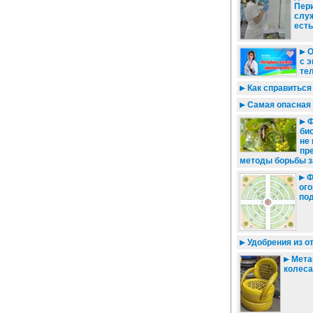
Пер
слу
есть
О
с 
те
Как справиться
Самая опасная 
Ф
би
не
пр
методы борьбы з
Ф
ог
по
Удобрения из о
Мета
колеса