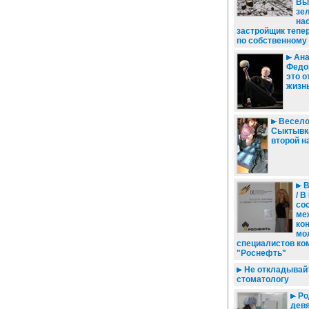
Вы
зе
на
застройщик тепе
по собственному
Ана
Федор
это 
жизн
Весело 
Сыктывк
второй н
В
/ В
со
ме
ко
мо
специалистов ко
"Роснефть"
Не откладывайт
стоматологу
Ро
девя