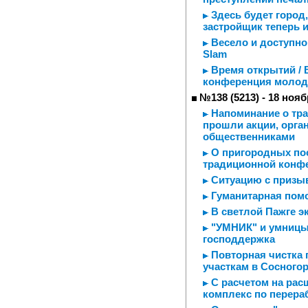
Здесь будет город,
застройщик теперь 
Весело и доступно
Slam
Время открытий / 
конференция молод
№138 (5213) - 18 нояб
Напоминание о траг
прошли акции, орга
общественниками
О пригородных пос
традиционной конф
Ситуацию с призы
Гуманитарная пом
В светлой Пажге э
"УМНИК" и умницы
господдержка
Повторная чистка 
участкам в Сосного
С расчетом на рас
комплекс по перера