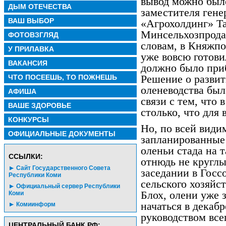
вывод можно было
ДЫМ ОТЕЧЕСТВА
заместителя ген
ВАШ ВЫБОР
«Агрохолдинг» Та
Минсельхозпрода 
ФОТОВЗГЛЯД
словам, в Княжпо
У ПРИЛАВКА
уже вовсю готови
ВАКАНСИЯ
должно было приб
Решение о развит
ЧТО ПОСЕЕШЬ, ТО ПОЖНЕШЬ
оленеводства был
АФИША
связи с тем, что 
ВАШЕ ЗДОРОВЬЕ
столько, что для 
КОНКУРСЫ
Но, по всей види
ОФИЦИАЛЬНЫЕ ДОКУМЕНТЫ
запланированные 
оленьи стада на 
CСЫЛКИ:
отнюдь не круглы
Сайт Государственного Совета
заседании в Госс
Республики Коми
сельского хозяйс
Официальный сервер Республики
Блох, олени уже 
Коми
начаться в декабр
Комиинформ
руководством все
ЦЕНТРАЛЬНЫЙ БАНК РФ: