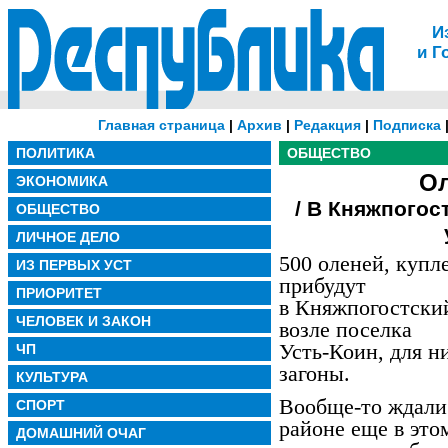
И
и Г
Главная страница
|
Архив
|
Редакция
|
Подписка
ПОЛИТИКА
ОБЩЕСТВО
Ол
ЭКОНОМИКА
/ В Княжпогос
ОБЩЕСТВО
ЛИЧНОЕ ДЕЛО
500 оленей, купл
ИЗ ПЕРВЫХ УСТ
прибудут
ПРИОРИТЕТ
в Княжпогостски
ЧЕЛОВЕК И ЗАКОН
возле поселка
Усть-Коин, для 
ЧП
загоны.
КУЛЬТУРА
Вообще-то ждали
СПОРТ
районе еще в это
ДОМАШНИЙ ОЧАГ