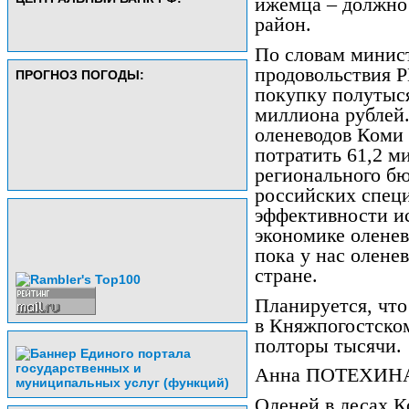
ижемца – должно
район.
По словам минист
продовольствия 
ПРОГНОЗ ПОГОДЫ:
покупку полутыс
миллиона рублей.
оленеводов Коми 
потратить 61,2 м
регионального бю
российских специ
эффективности ис
экономике оленев
пока у нас олене
стране.
Планируется, что
в Княжпогостском
полторы тысячи.
Анна ПОТЕХИН
Оленей в лесах К