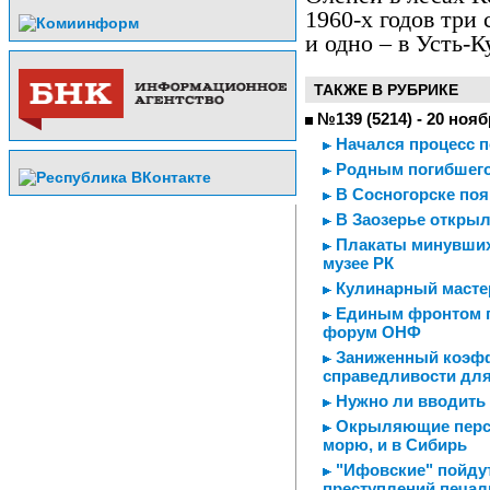
1960-х годов три
и одно – в Усть-
ТАКЖЕ В РУБРИКЕ
№139 (5214) - 20 нояб
Начался процесс п
Родным погибшего
В Сосногорске поя
В Заозерье откры
Плакаты минувших
музее РК
Кулинарный мастер
Единым фронтом пр
форум ОНФ
Заниженный коэфф
справедливости для
Нужно ли вводить
Окрыляющие перспе
морю, и в Сибирь
"Ифовские" пойдут
преступлений печал