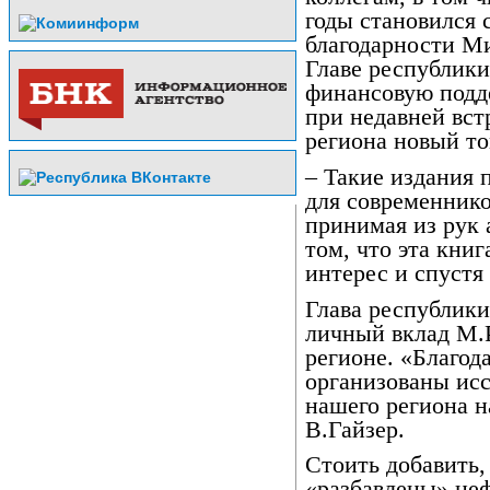
годы становился 
благодарности М
Главе республики
финансовую подд
при недавней вст
региона новый то
– Такие издания 
для современников
принимая из рук 
том, что эта кни
интерес и спустя 
Глава республик
личный вклад М.Р
регионе. «Благод
организованы ис
нашего региона н
В.Гайзер.
Стоить добавить,
«разбавлены» не