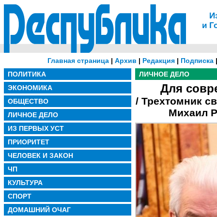
И
и Г
Главная страница
|
Архив
|
Редакция
|
Подписка
ПОЛИТИКА
ЛИЧНОЕ ДЕЛО
Для совр
ЭКОНОМИКА
/ Трехтомник с
ОБЩЕСТВО
Михаил Р
ЛИЧНОЕ ДЕЛО
ИЗ ПЕРВЫХ УСТ
ПРИОРИТЕТ
ЧЕЛОВЕК И ЗАКОН
ЧП
КУЛЬТУРА
СПОРТ
ДОМАШНИЙ ОЧАГ