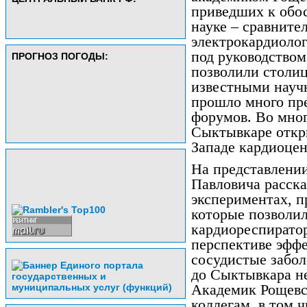
приведших к обо
науке – сравните
электрокардиолог
под руководством
ПРОГНОЗ ПОГОДЫ:
позволили столиц
известными науч
прошло много пр
форумов. Во мног
Сыктывкаре откр
Западе кардиоцен
На представлени
Павловича расск
экспериментах, 
которые позволи
кардиореспиратор
перспективе эффе
сосудистые забол
до Сыктывкара не
Академик Рощевс
коллегам, в том ч