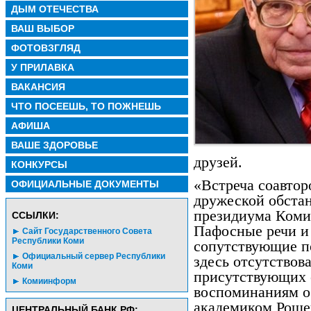
ДЫМ ОТЕЧЕСТВА
ВАШ ВЫБОР
ФОТОВЗГЛЯД
У ПРИЛАВКА
ВАКАНСИЯ
ЧТО ПОСЕЕШЬ, ТО ПОЖНЕШЬ
АФИША
ВАШЕ ЗДОРОВЬЕ
друзей.
КОНКУРСЫ
«Встреча соавтор
ОФИЦИАЛЬНЫЕ ДОКУМЕНТЫ
дружеской обстан
президиума Коми
CСЫЛКИ:
Пафосные речи и
Сайт Государственного Совета
Республики Коми
сопутствующие п
Официальный сервер Республики
здесь отсутствов
Коми
присутствующих 
Комиинформ
воспоминаниям о 
академиком Роще
ЦЕНТРАЛЬНЫЙ БАНК РФ: