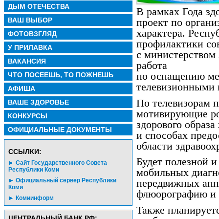
ДЫМ ОТЕЧЕСТВА
В рамках Года зд
ВАШ ВЫБОР
проект по органи
характера. Респ
ФОТОВЗГЛЯД
профилактики со
У ПРИЛАВКА
с министерством 
ВАКАНСИЯ
работа
по оснащению ме
ЧТО ПОСЕЕШЬ, ТО ПОЖНЕШЬ
телевизионными 
АФИША
По телевизорам п
ВАШЕ ЗДОРОВЬЕ
мотивирующие ро
КОНКУРСЫ
здорового образа
ОФИЦИАЛЬНЫЕ ДОКУМЕНТЫ
и способах предо
области здравоох
CСЫЛКИ:
Будет полезной и
Сайт Государственного Совета
Республики Коми
мобильных диагн
Официальный сервер Республики
передвижных апп
Коми
флюорографию и
Комиинформ
Также планируетс
ЦЕНТРАЛЬНЫЙ БАНК РФ: