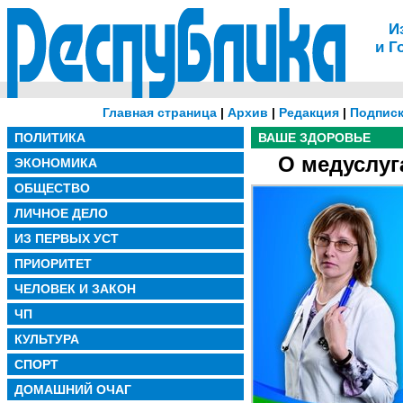
И
и Г
Главная страница
|
Архив
|
Редакция
|
Подписк
ПОЛИТИКА
ВАШЕ ЗДОРОВЬЕ
О медуслуг
ЭКОНОМИКА
ОБЩЕСТВО
ЛИЧНОЕ ДЕЛО
ИЗ ПЕРВЫХ УСТ
ПРИОРИТЕТ
ЧЕЛОВЕК И ЗАКОН
ЧП
КУЛЬТУРА
СПОРТ
ДОМАШНИЙ ОЧАГ