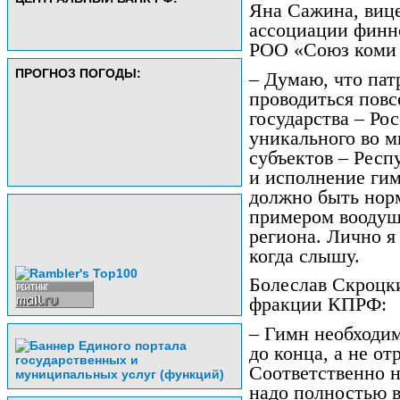
Яна Сажина, виц
ассоциации финно
РОО «Союз коми
ПРОГНОЗ ПОГОДЫ:
– Думаю, что па
проводиться повс
государства – Ро
уникального во м
субъектов – Респ
и исполнение ги
должно быть норм
примером воодуше
региона. Лично я
когда слышу.
Болеслав Скроцки
фракции КПРФ:
– Гимн необходим
до конца, а не о
Соответственно 
надо полностью 