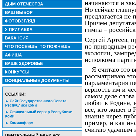
начинаются и за
ДЫМ ОТЕЧЕСТВА
Но сейчас главн
ВАШ ВЫБОР
предлагается не 
ФОТОВЗГЛЯД
Причем депутатам
гимна – российск
У ПРИЛАВКА
ВАКАНСИЯ
Сергей Артеев, п
по природным ре
ЧТО ПОСЕЕШЬ, ТО ПОЖНЕШЬ
экологии, зампре
АФИША
исполкома партии
ВАШЕ ЗДОРОВЬЕ
– Я считаю это 
КОНКУРСЫ
рассматриваю это
ОФИЦИАЛЬНЫЕ ДОКУМЕНТЫ
парламентария пе
верность им и че
CСЫЛКИ:
самом деле слова
Сайт Государственного Совета
любви к Родине, 
Республики Коми
все, кто живет в
Официальный сервер Республики
знание через пуб
Коми
пример, и как ин
Комиинформ
считаю удачным 
ЦЕНТРАЛЬНЫЙ БАНК РФ: