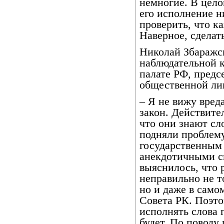
немногие. В цело
его исполнение н
проверить, что к
Наверное, сделать
Николай Збаражс
наблюдательной 
палате РФ, пред
общественной ли
– Я не вижу вред
закон. Действите
что они знают сл
подняли проблем
государственным 
анекдотичными с
выяснилось, что 
неправильно не 
но и даже в само
Совета РК. Поэто
исполнять слова 
будет. По поводу