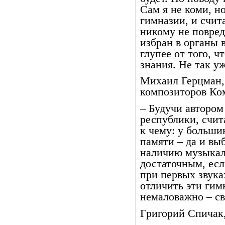
Сам я не коми, н
гимназии, и счит
никому не повред
избран в органы 
глупее от того, 
знания. Не так у
Михаил Герцман,
композиторов Ко
– Будучи автором
республики, счит
к чему: у больши
памяти – да и вы
наличию музыкал
достаточным, есл
при первых звука
отличить эти гим
немаловажно – св
Григорий Спичак,