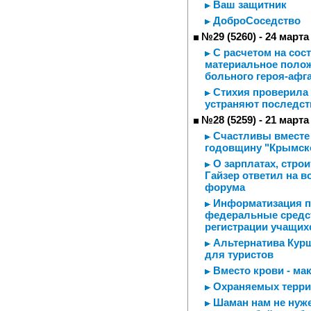
Ваш защитник
ДоброСоседство
№29 (5260) - 24 марта
С расчетом на сос
материальное полож
больного героя-афг
Стихия проверила 
устраняют последст
№28 (5259) - 21 марта
Счастливы вместе 
годовщину "Крымск
О зарплатах, строи
Гайзер ответил на 
форума
Информатизация по
федеральные средст
регистрации учащих
Альтернатива Курш
для туристов
Вместо крови - ма
Охраняемых терри
Шаман нам не нуже