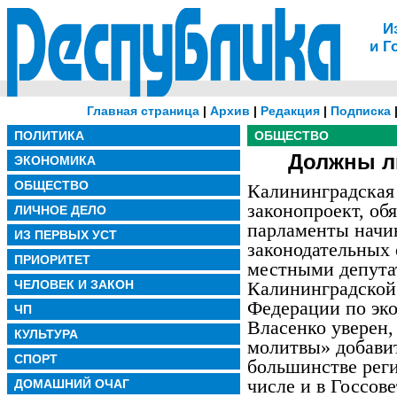
И
и Г
Главная страница
|
Архив
|
Редакция
|
Подписка
ПОЛИТИКА
ОБЩЕСТВО
Должны л
ЭКОНОМИКА
ОБЩЕСТВО
Калининградская 
законопроект, о
ЛИЧНОЕ ДЕЛО
парламенты начин
ИЗ ПЕРВЫХ УСТ
законодательных
ПРИОРИТЕТ
местными депута
ЧЕЛОВЕК И ЗАКОН
Калининградской 
Федерации по эк
ЧП
Власенко уверен,
КУЛЬТУРА
молитвы» добавит
СПОРТ
большинстве реги
числе и в Госсове
ДОМАШНИЙ ОЧАГ