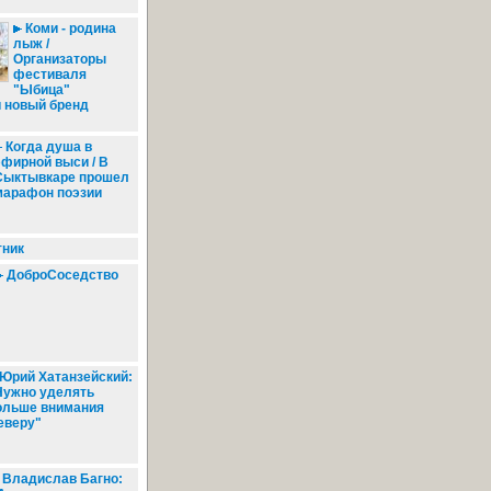
Коми - родина
лыж /
Организаторы
фестиваля
"Ыбица"
 новый бренд
Когда душа в
эфирной выси / В
Сыктывкаре прошел
марафон поэзии
ник
ДоброСоседство
Юрий Хатанзейский:
Нужно уделять
ольше внимания
еверу"
Владислав Багно: