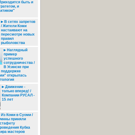
Приходится быть и
тратегом, и
актиком"
В сетях запретов
/ Жители Коми
настаивают на
пересмотре новых
правил
рыболовства
Наглядный
пример
успешного
сотрудничества /
В Усинске при
 поддержке
ми" открылась
тология
Движение -
только вперед! /
Компании РУСАЛ -
15 лет
Из Коми в Суоми /
инны приняли
стафету
роведения Кубка
ира мастеров