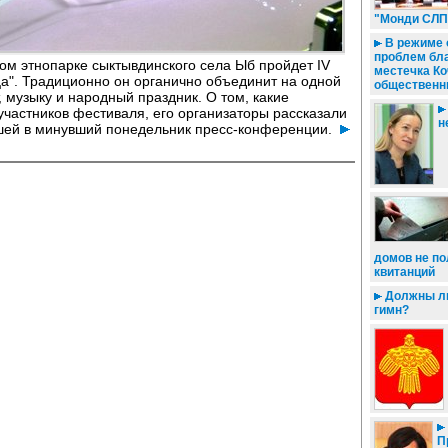
"Монди СЛП
В режиме 
проблем бл
ком этнопарке сыктывдинского села Ыб пройдет IV
местечка Ко
а". Традиционно он органично объединит на одной
общественн
 музыку и народный праздник. О том, какие
 участников фестиваля, его организаторы рассказали
н
шей в минувший понедельник пресс-конференции.
домов не п
квитанций
Должны ли
гимн?
П