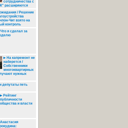
сотрудничества с
К" расширяются
ожидания / Решение
агоустройства
чпон-Чит взято на
ый контроль
Что я сделал за
еделю
На капремонт не
наберется /
Собственники
многоквартирных
олучают нужных
 депутаты петь
Рейтинг
публичности
общества и власти
Анастасия
рокудина: