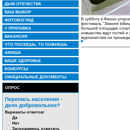
ДЫМ ОТЕЧЕСТВА
ВАШ ВЫБОР
В субботу в Финно-угорс
ФОТОВЗГЛЯД
фестиваль "Зимняя Ыбиц
У ПРИЛАВКА
большой площадке спорт,
новшества ждут гостей и
ВАКАНСИЯ
журналистам на прошед
ЧТО ПОСЕЕШЬ, ТО ПОЖНЕШЬ
АФИША
ВАШЕ ЗДОРОВЬЕ
КОНКУРСЫ
ОФИЦИАЛЬНЫЕ ДОКУМЕНТЫ
ОПРОС
Перепись населения -
дело добровольное?
Варианты ответов:
Да
Нет
Затрудняюсь ответить