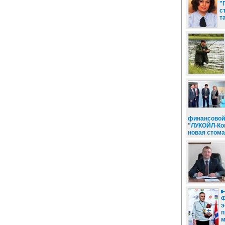
"
с
т
финансовой
"ЛУКОЙЛ-Ко
новая стома
Ф
э
п
м