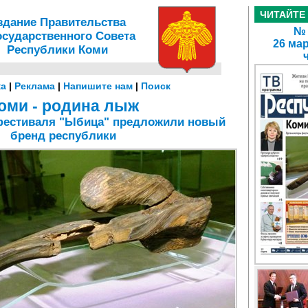
ЧИТАЙТЕ
здание Правительства
№ 
осударственного Совета
26 мар
Республики Коми
а
|
Реклама
|
Напишите нам
|
Поиск
оми - родина лыж
 фестиваля "Ыбица" предложили новый
бренд республики