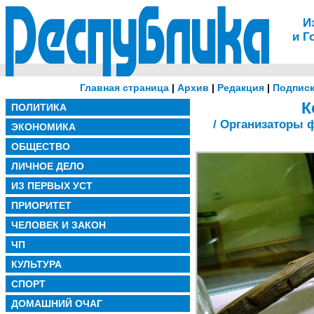
И
и Г
Главная страница
|
Архив
|
Редакция
|
Подписк
К
ПОЛИТИКА
/ Организаторы
ЭКОНОМИКА
ОБЩЕСТВО
ЛИЧНОЕ ДЕЛО
ИЗ ПЕРВЫХ УСТ
ПРИОРИТЕТ
ЧЕЛОВЕК И ЗАКОН
ЧП
КУЛЬТУРА
СПОРТ
ДОМАШНИЙ ОЧАГ