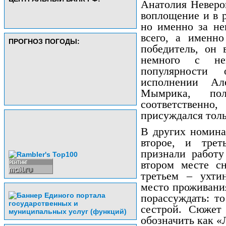
Анатолия Неверов
воплощение и в р
но именно за не
всего, а именн
ПРОГНОЗ ПОГОДЫ:
победитель, он
немного с не
популярности
исполнении Ал
Мымрика, по
соответствен
присуждался толь
В других номина
второе, и тре
признали работ
втором месте с
третьем – ухти
место проживани
порассуждать: т
сестрой. Сюжет
обозначить как «