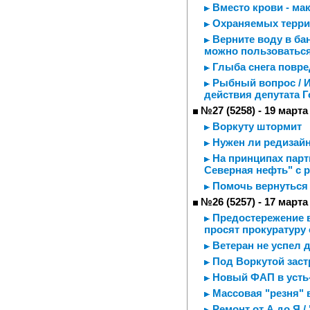
Вместо крови - ма
Охраняемых терри
Верните воду в ба
можно пользоваться
Глыба снега повре
Рыбный вопрос / 
действия депутата 
№27 (5258) - 19 марта
Воркуту штормит
Нужен ли редизайн
На принципах партн
Северная нефть" с 
Помочь вернуться
№26 (5257) - 17 марта
Предостережение в
просят прокуратуру
Ветеран не успел 
Под Воркутой заст
Новый ФАП в усть
Массовая "резня" 
Ремонт от А до Я 