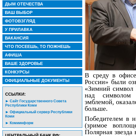
ДЫМ ОТЕЧЕСТВА
ВАШ ВЫБОР
ФОТОВЗГЛЯД
У ПРИЛАВКА
ВАКАНСИЯ
ЧТО ПОСЕЕШЬ, ТО ПОЖНЕШЬ
АФИША
ВАШЕ ЗДОРОВЬЕ
КОНКУРСЫ
В среду в офисе
ОФИЦИАЛЬНЫЕ ДОКУМЕНТЫ
России» были оз
«Зимний символ 
CСЫЛКИ:
над символом
эмблемой, оказал
Сайт Государственного Совета
Республики Коми
больше.
Официальный сервер Республики
Коми
Победителем в 
Комиинформ
(зримое воплощ
Полярная звезда 
ЦЕНТРАЛЬНЫЙ БАНК РФ: