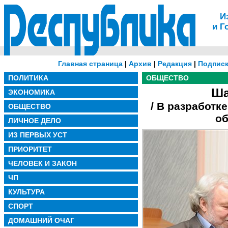
И
и Г
Главная страница
|
Архив
|
Редакция
|
Подписк
ПОЛИТИКА
ОБЩЕСТВО
Ша
ЭКОНОМИКА
/ В разработк
ОБЩЕСТВО
об
ЛИЧНОЕ ДЕЛО
ИЗ ПЕРВЫХ УСТ
ПРИОРИТЕТ
ЧЕЛОВЕК И ЗАКОН
ЧП
КУЛЬТУРА
СПОРТ
ДОМАШНИЙ ОЧАГ