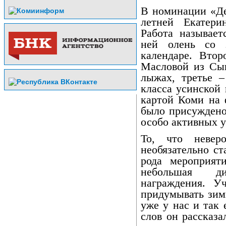
В номинации «Де
летней Екатер
Работа называе
ней олень со 
календаре. Втор
Масловой из Сык
лыжах, третье –
класса усинской
картой Коми на 
было присуждено
особо активных у
То, что невер
необязательно с
рода мероприят
небольшая ди
награждения. У
придумывать зим
уже у нас и так 
слов он рассказ