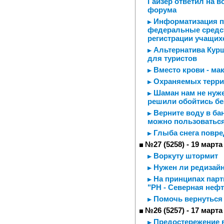
Гайзер ответил на 
форума
Информатизация по
федеральные средст
регистрации учащих
Альтернатива Курш
для туристов
Вместо крови - ма
Охраняемых терри
Шаман нам не нуже
решили обойтись бе
Верните воду в ба
можно пользоваться
Глыба снега повре
№27 (5258) - 19 марта
Воркуту штормит
Нужен ли редизайн
На принципах парт
"РН - Северная нефт
Помочь вернуться
№26 (5257) - 17 марта
Предостережение 