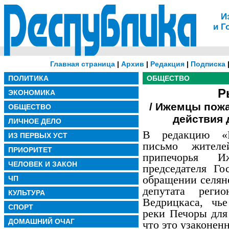
И
и Г
Главная страница
|
Архив
|
Редакция
|
Подписка
ПОЛИТИКА
ОБЩЕСТВО
Р
ЭКОНОМИКА
/ Ижемцы пож
ОБЩЕСТВО
действия 
ЛИЧНОЕ ДЕЛО
В редакцию «Р
ИЗ ПЕРВЫХ УСТ
письмо жител
ПРИОРИТЕТ
припечорья 
ЧЕЛОВЕК И ЗАКОН
председателя Го
обращении селян
ЧП
депутата регио
КУЛЬТУРА
Ведрицкаса, чь
СПОРТ
реки Печоры для
ДОМАШНИЙ ОЧАГ
что это узаконен