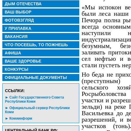
ДЫМ ОТЕЧЕСТВА
«Мы испокон ве
ВАШ ВЫБОР
были леса наши 
Печора полна ры
ФОТОВЗГЛЯД
всегда основны
У ПРИЛАВКА
наступили н
ВАКАНСИЯ
индустриализац
безумным, без
ЧТО ПОСЕЕШЬ, ТО ПОЖНЕШЬ
заливать приток
АФИША
сел нефтью и в
ВАШЕ ЗДОРОВЬЕ
стали пустеть не
КОНКУРСЫ
Но беда не прих
ОФИЦИАЛЬНЫЕ ДОКУМЕНТЫ
(преступным) 
сельского хо
CСЫЛКИ:
Росрыболовства
Сайт Государственного Совета
участки и разреш
Республики Коми
зельди) на реке 
Официальный сервер Республики
Васильевка до д
Коми
разрешений, и в
Комиинформ
участков (тонь
ЦЕНТРАЛЬНЫЙ БАНК РФ: