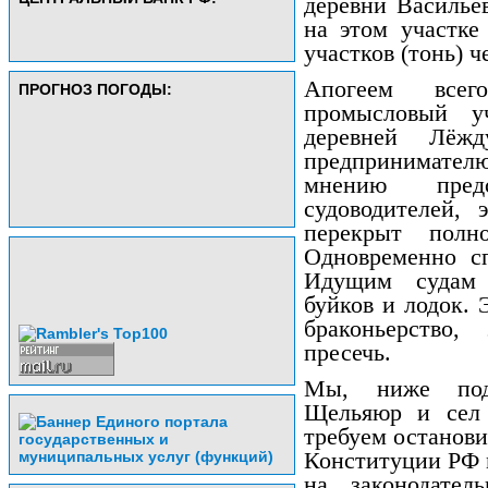
деревни Василье
на этом участке
участков (тонь) ч
Апогеем всег
ПРОГНОЗ ПОГОДЫ:
промысловый у
деревней Лёжд
предпринимателю
мнению пред
судоводителей, 
перекрыт полн
Одновременно сп
Идущим судам 
буйков и лодок. 
браконьерство,
пресечь.
Мы, ниже подп
Щельяюр и сел 
требуем останови
Конституции РФ 
на законодател