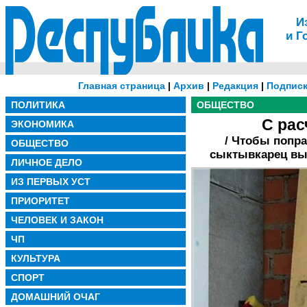
И
и Г
Главная страница
|
Архив
|
Редакция
|
Подписк
ПОЛИТИКА
ОБЩЕСТВО
С рас
ЭКОНОМИКА
/ Чтобы попра
ОБЩЕСТВО
сыктывкарец выд
ЛИЧНОЕ ДЕЛО
ИЗ ПЕРВЫХ УСТ
ПРИОРИТЕТ
ЧЕЛОВЕК И ЗАКОН
ЧП
КУЛЬТУРА
СПОРТ
ДОМАШНИЙ ОЧАГ