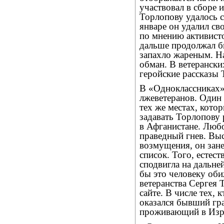
участвовал в сборе 
Торлопову удалось с
январе он удалил св
по мнению активисто
дальше продолжал бы
запахло жареным. Н
обман. В ветерански
геройские рассказы 
В «Одноклассниках»
лжеветеранов. Один
тех же местах, котор
задавать Торлопову
в Афганистане. Люб
праведный гнев. Вы
возмущения, он зан
список. Того, естест
сподвигла на дальне
бы это человеку оби
ветеранства Сергея 
сайте. В числе тех,
оказался бывший гр
проживающий в Изр