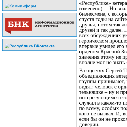
«Республике» ветер
изменено). – Но знал
бизнесмена, с котор
спустя годы на сайт
друзья, потом так ж
друзей и так далее. 
всех обсуждениях ук
героическом прошлом
впервые увидел его 
орденом Красной Зв
значения этому не п
вполне мог не знать
В соцсетях Сергей Т
объединяющих ветер
группы принимают, 
видят: человек с ор
тельняшке – ну и пр
интересующимся его
служил в каком-то п
по всему, особых по
кого не вызвал. И, 
если бы он не проко
доверии.