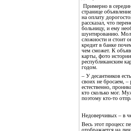
Примерно в середин
странице объявлени
на оплату дорогост
рассказал, что перен
больницу, и ему не
шунтированию. Мол,
сложности и стоит он
кредит в банке поче
чем сможет. К объя
карты, фото истори
республиканским ка
годом.
– У десантников ест
своих не бросаем, –
естественно, проник
кто сколько мог. М
поэтому кто-то отпра
Недоверчивых – в ч
Весь этот процесс п
отображается на лич