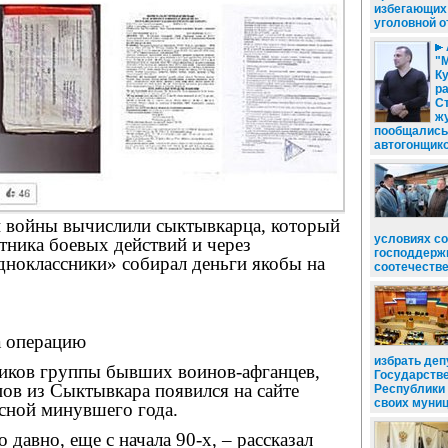
избегающих 
уголовной о
"
Ку
ра
С
ж
пообщались
автогонщик
 войны вычислили сыктывкарца, который
условиях с
стника боевых действий и через
господдержк
дноклассники» собирал деньги якобы на
соотечеств
а операцию
избрать деп
ников группы бывших воинов-афганцев,
Государств
ов из Сыктывкара появился на сайте
Республики 
своих муни
сной минувшего года.
 давно, еще с начала 90-х, – рассказал