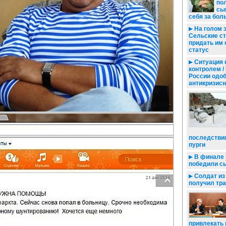
по
сы
себя за бол
На голом э
Сельские с
придать им
статус
Ситуация 
контролем /
России одо
антикризисн
последстви
пурги
В финале 
победили с
Солдат из
получил тр
привлекать 