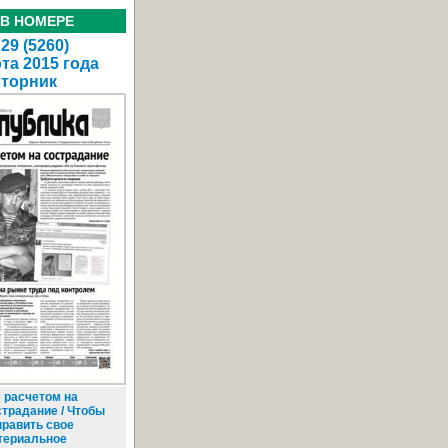
 В НОМЕРЕ
29 (5260)
та 2015 года
вторник
 расчетом на
страдание / Чтобы
править свое
териальное