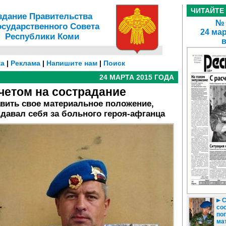
ЧИТАЙТЕ
здание Правительства
№ 
осударственного Совета
24 мар
Республики Коми
а
|
Реклама
|
Напишите нам
|
Поиск
24 МАРТА 2015 ГОДА
четом на сострадание
вить свое материальное положение,
авал себя за больного героя-афганца
С
со
по
ма