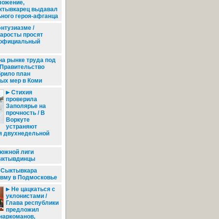
ложение,
ктывкарец выдавал
ьного героя-афганца
нтузиазме /
таросты просят
 официальный
на рынке труда под
 Правительство
брило план
ых мер в Коми
Стихия
проверила
Заполярье на
прочность / В
Воркуте
устраняют
я двухнедельной
южной лиги
ыктывдинцы
 Сыктывкара
авму в Подмосковье
Не цацкаться с
уклонистами /
Глава республики
предложил
наркоманов,