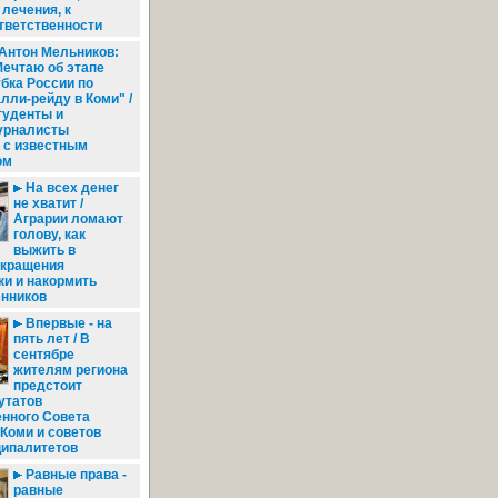
лечения, к
тветственности
Антон Мельников:
Мечтаю об этапе
бка России по
лли-рейду в Коми" /
туденты и
урналисты
 с известным
ом
На всех денег
не хватит /
Аграрии ломают
голову, как
выжить в
окращения
и и накормить
енников
Впервые - на
пять лет / В
сентябре
жителям региона
предстоит
утатов
енного Совета
Коми и советов
ципалитетов
Равные права -
равные