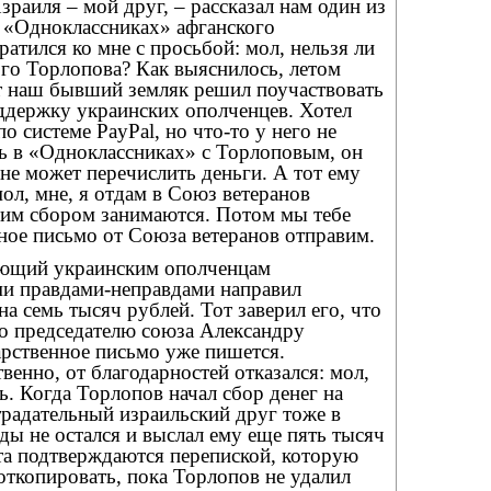
зраиля – мой друг, – рассказал нам один из
в «Одноклассниках» афганского
ратился ко мне с просьбой: мол, нельзя ли
ого Торлопова? Как выяснилось, летом
т наш бывший земляк решил поучаствовать
оддержку украинских ополченцев. Хотел
о системе PayPal, но что-то у него не
ь в «Одноклассниках» с Торлоповым, он
 не может перечислить деньги. А тот ему
мол, мне, я отдам в Союз ветеранов
тим сбором занимаются. Потом мы тебе
ное письмо от Союза ветеранов отправим.
ующий украинским ополченцам
ми правдами-неправдами направил
а семь тысяч рублей. Тот заверил его, что
но председателю союза Александру
арственное письмо уже пишется.
венно, от благодарностей отказался: мол,
ь. Когда Торлопов начал сбор денег на
радательный израильский друг тоже в
ды не остался и выслал ему еще пять тысяч
та подтверждаются перепиской, которую
откопировать, пока Торлопов не удалил