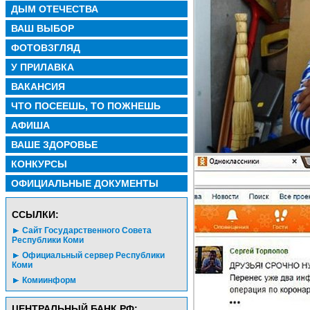
ДЫМ ОТЕЧЕСТВА
ВАШ ВЫБОР
ФОТОВЗГЛЯД
У ПРИЛАВКА
ВАКАНСИЯ
ЧТО ПОСЕЕШЬ, ТО ПОЖНЕШЬ
АФИША
ВАШЕ ЗДОРОВЬЕ
КОНКУРСЫ
ОФИЦИАЛЬНЫЕ ДОКУМЕНТЫ
CСЫЛКИ:
Сайт Государственного Совета
Республики Коми
Официальный сервер Республики
Коми
Комиинформ
ЦЕНТРАЛЬНЫЙ БАНК РФ: