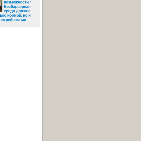
возможности /
Безбарьерная
среда должна
ько нормой, но и
 потребностью