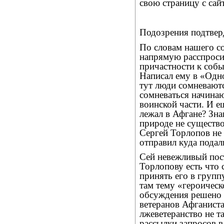
свою страницу с сайт
Подозрения подтвер
По словам нашего со
напрямую расспроси
причастности к соб
Написал ему в «Одно
тут люди сомневаютс
сомневаться начина
воинской части. И ещ
лежал в Афгане? Зна
природе не существо
Сергей Торлопов не
отправил куда подал
Сей невежливый пос
Торлопову есть что 
принять его в групп
там тему «героичес
обсуждения решено 
ветеранов Афганиста
лжеветеранство не та
рассылки запросов в