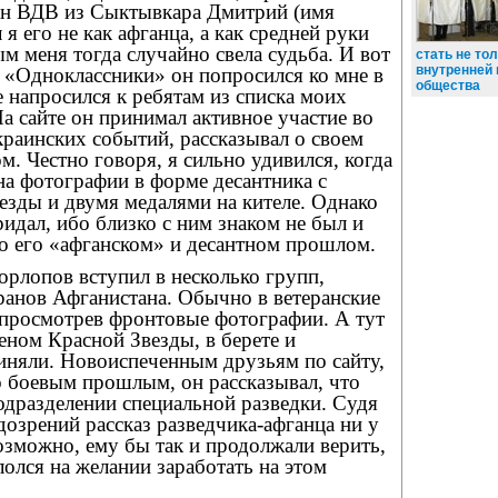
ан ВДВ из Сыктывкара Дмитрий (имя
 я его не как афганца, а как средней руки
ым меня тогда случайно свела судьба. И вот
стать не тол
внутренней
е «Одноклассники» он попросился ко мне в
общества
е напросился к ребятам из списка моих
На сайте он принимал активное участие во
раинских событий, рассказывал о своем
. Честно говоря, я сильно удивился, когда
на фотографии в форме десантника с
езды и двумя медалями на кителе. Однако
ридал, ибо близко с ним знаком не был и
 о его «афганском» и десантном прошлом.
орлопов вступил в несколько групп,
анов Афганистана. Обычно в ветеранские
просмотрев фронтовые фотографии. А тут
деном Красной Звезды, в берете и
иняли. Новоиспеченным друзьям по сайту,
 боевым прошлым, он рассказывал, что
одразделении специальной разведки. Судя
дозрений рассказ разведчика-афганца ни у
возможно, ему бы так и продолжали верить,
лолся на желании заработать на этом