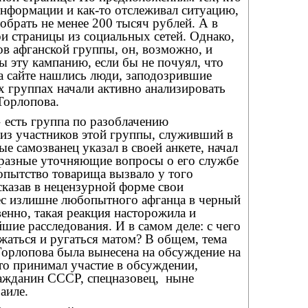
информации и как-то отслеживал ситуацию,
обрать не менее 200 тысяч рублей. А в
ои страницы из социальных сетей. Однако,
в афганской группы, он, возможно, и
 эту кампанию, если бы не почуял, что
а сайте нашлись люди, заподозрившие
х группах начали активно анализировать
Торлопова.
 есть группа по разоблачению
 из участников этой группы, служивший в
ые самозванец указал в своей анкете, начал
 разные уточняющие вопросы о его службе
опытство товарища вызвало у того
сказав в нецензурной форме свои
ес излишне любопытного афганца в черный
венно, такая реакция насторожила и
йшие расследования. И в самом деле: с чего
жаться и ругаться матом? В общем, тема
Торлопова была вынесена на обсуждение на
 кто принимал участие в обсуждении,
ажданин СССР, спецназовец,
ныне
аиле.