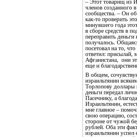
– Этот товарищ из И
членов созданного 
сообщества. – Он об
как-то проверить эт
минувшего года это
в сборе средств в п
переправить деньги п
получалось. Общаяс
посетовал на то, что
ответил: присылай, 
Афганистана,
они э
еще и благодарствен
В общем, сочувств
израильтянин всяки
Торлопову доллары н
деньги передал лич
Пасечнику, а благод
Израильтянин, естест
мне главное – помоч
свою операцию, сост
стороне от чужой бе
рублей. Оба эти фак
израильтянин успел 