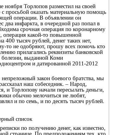
е ноября Торлопов разместил на своей
е с просьбой оказать материальную помощь
оящей операции. В объявлении он
ес два инфаркта, в очередной раз попал в
обходима срочная операция по коронарному
 операция какой-то повышенной
а 400 тысяч рублей, денег таких нет,
му-то не одобряют, прошу всех помочь кто
влению прилагались реквизиты банковской
и болезни, выданной Коми
рдиоцентром и датированной 2011-2012
ь непреложный закон боевого братства, мы
 рассказал наш собеседник. – Народ,
ся, и Торлопову начали пересылать деньги,
ужики обычно мелочиться не любят,
влял и по семь, и по десять тысяч рублей.
ерный список
ереписки по получению денег, как известно,
ной странице. По предположениям тех, кто