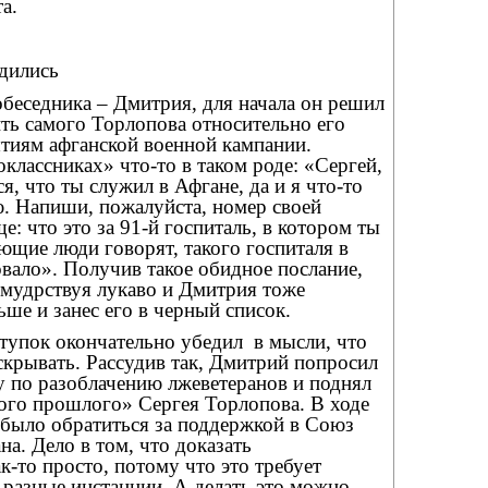
а.
дились
беседника – Дмитрия, для начала он решил
ть самого Торлопова относительно его
ытиям афганской военной кампании.
классниках» что-то в таком роде: «Сергей,
я, что ты служил в Афгане, да и я что-то
ю. Напиши, пожалуйста, номер своей
е: что это за 91-й госпиталь, в котором ты
ющие люди говорят, такого госпиталя в
вало». Получив такое обидное послание,
 мудрствуя лукаво и Дмитрия тоже
ьше и занес его в черный список.
тупок окончательно убедил
в мысли, что
скрывать. Рассудив так, Дмитрий попросил
у по разоблачению лжеветеранов и поднял
кого прошлого» Сергея Торлопова. В ходе
было обратиться за поддержкой в Союз
на. Дело в том, что доказать
к-то просто, потому что это требует
 разные инстанции. А делать это можно