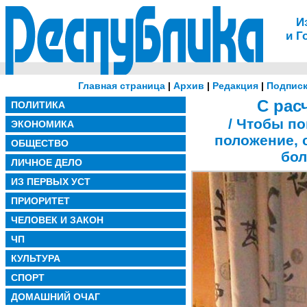
И
и Г
Главная страница
|
Архив
|
Редакция
|
Подписк
С рас
ПОЛИТИКА
/ Чтобы п
ЭКОНОМИКА
положение, 
ОБЩЕСТВО
бол
ЛИЧНОЕ ДЕЛО
ИЗ ПЕРВЫХ УСТ
ПРИОРИТЕТ
ЧЕЛОВЕК И ЗАКОН
ЧП
КУЛЬТУРА
СПОРТ
ДОМАШНИЙ ОЧАГ