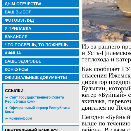
ДЫМ ОТЕЧЕСТВА
ВАШ ВЫБОР
ФОТОВЗГЛЯД
У ПРИЛАВКА
ВАКАНСИЯ
ЧТО ПОСЕЕШЬ, ТО ПОЖНЕШЬ
Из-за раннего п
и Усть-Цилемском
АФИША
теплохода и кате
ВАШЕ ЗДОРОВЬЕ
Как сообщает ГУ
КОНКУРСЫ
спасения Ижемско
ОФИЦИАЛЬНЫЕ ДОКУМЕНТЫ
директор предпр
Булыгин, который
CСЫЛКИ:
катер «Буйный» с
Сайт Государственного Совета
экипажа, перево
Республики Коми
двигался по Печо
Официальный сервер Республики
Коми
Сегодня «Буйный»
Комиинформ
выше по течению
района. В связи 
ЦЕНТРАЛЬНЫЙ БАНК РФ: