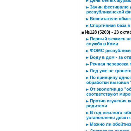
День белых журавл
Зачин фестивалю д
республиканской ф
Воспитатели обме
Спортивная база в
№128 (5203) - 23 октя
Первый экзамен на
служба в Коми
ФОМС республики 
Воду в дом - за о
Речная перевозка 
Лед уже не тронет
По принципу одног
обработки вызовов 
От экологии до "о
соответствуют мир
Против изучения к
родители
В год векового юб
установлены десятк
Можно ли обойтись
Диагноз по палате 