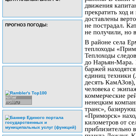
движения капита
прекратить ход и
доставлены верто
не пострадал. Ка
ПРОГНОЗ ПОГОДЫ:
не получили, но 
В районе села Ер
теплоходы «Прим
Теплоходы следо
до Нарьян-Мара. 
баржей находятся
единиц техники (
десять КамАЗов),
человека с экипа
коммерческие ре
ненецким компан
транс», базирую
«Приморск» наход
километров от се
приблизительно в
пункта Леждуг. 