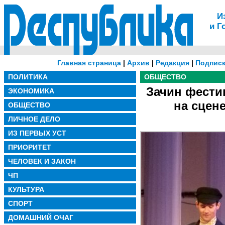
И
и Г
Главная страница
|
Архив
|
Редакция
|
Подписк
ПОЛИТИКА
ОБЩЕСТВО
Зачин фести
ЭКОНОМИКА
на сцен
ОБЩЕСТВО
ЛИЧНОЕ ДЕЛО
ИЗ ПЕРВЫХ УСТ
ПРИОРИТЕТ
ЧЕЛОВЕК И ЗАКОН
ЧП
КУЛЬТУРА
СПОРТ
ДОМАШНИЙ ОЧАГ