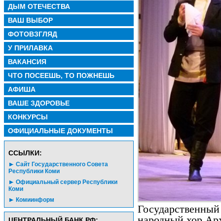
ДЫМ ОТЕЧЕСТВА
ВАШ ВЫБОР
ФОТОВЗГЛЯД
У ПРИЛАВКА
ВАКАНСИЯ
ЧТО ПОСЕЕШЬ, ТО ПОЖНЕШЬ
АФИША
ВАШЕ ЗДОРОВЬЕ
КОНКУРСЫ
ОФИЦИАЛЬНЫЕ ДОКУМЕНТЫ
CСЫЛКИ:
Сайт Государственного Совета
Республики Коми
Официальный сервер Республики
Коми
Комиинформ
Государственный
народный хор Ар
ЦЕНТРАЛЬНЫЙ БАНК РФ: