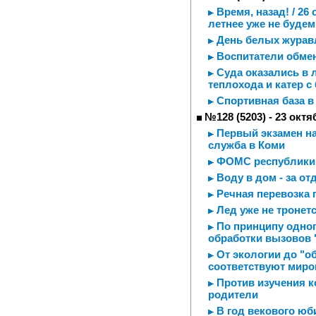
Время, назад! / 26
летнее уже не будем
День белых журавл
Воспитатели обме
Суда оказались в л
теплохода и катер с
Спортивная база в
№128 (5203) - 23 октя
Первый экзамен на
служба в Коми
ФОМС республики 
Воду в дом - за о
Речная перевозка 
Лед уже не тронет
По принципу одног
обработки вызовов 
От экологии до "о
соответствуют мир
Против изучения к
родители
В год векового юб