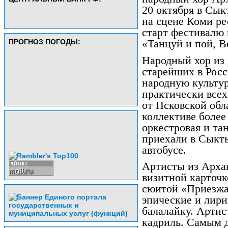
20 октября в Сык
на сцене Коми р
старт фестивалю
ПРОГНОЗ ПОГОДЫ:
«Танцуй и пой, В
Народный хор из 
старейших в Росс
народную культур
практически всех
от Псковской обл
коллективе более
оркестровая и та
приехали в Сыкт
автобусе.
Артисты из Арха
визитной карточк
сюитой «Приезжай
эпические и лири
балалайку. Артис
кадриль. Самым 