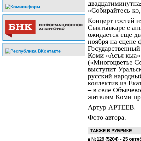
двадцатиминутная
«Собирайтесь-ко,
Концерт гостей и
Сыктывкаре с ан
ожидается еще дв
ноября на сцене
Государственный
Коми «Асъя кыа»
(«Многоцветье Се
выступит Уральс
русский народный
коллектив из Екат
– в селе Объячев
жителям Коми пр
Артур АРТЕЕВ.
Фото автора.
ТАКЖЕ В РУБРИКЕ
№129 (5204) - 25 октя