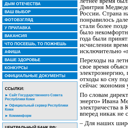
летнее время бы
ДЫМ ОТЕЧЕСТВА
Дмитрия Медведев
ВАШ ВЫБОР
России. Страна н
понравилось дале
ФОТОВЗГЛЯД
стали более позд
У ПРИЛАВКА
было некомфортно
ВАКАНСИЯ
года были принят
исчислении време
ЧТО ПОСЕЕШЬ, ТО ПОЖНЕШЬ
исключительно «
АФИША
Переходы на лет
ВАШЕ ЗДОРОВЬЕ
свое время объяс
КОНКУРСЫ
электроэнергию, 
ОФИЦИАЛЬНЫЕ ДОКУМЕНТЫ
отходы ко сну под
сейчас экономия 
CСЫЛКИ:
По словам дирек
Сайт Государственного Совета
Республики Коми
энерго» Ивана Ме
Официальный сервер Республики
электричества в 
Коми
вперед никак не 
Комиинформ
– Для наших шир
ЦЕНТРАЛЬНЫЙ БАНК РФ: