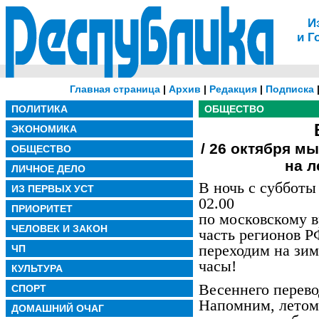
И
и Г
Главная страница
|
Архив
|
Редакция
|
Подписка
ПОЛИТИКА
ОБЩЕСТВО
ЭКОНОМИКА
/ 26 октября м
ОБЩЕСТВО
на л
ЛИЧНОЕ ДЕЛО
В ночь с субботы 
ИЗ ПЕРВЫХ УСТ
02.00
ПРИОРИТЕТ
по московскому в
ЧЕЛОВЕК И ЗАКОН
часть регионов Р
переходим на зим
ЧП
часы!
КУЛЬТУРА
Весеннего перево
СПОРТ
Напомним, летом 
ДОМАШНИЙ ОЧАГ