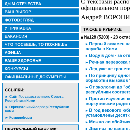
С текстами расп
ДЫМ ОТЕЧЕСТВА
официальном порт
ВАШ ВЫБОР
Андрей ВОРОНИ
ФОТОВЗГЛЯД
У ПРИЛАВКА
ТАКЖЕ В РУБРИКЕ
ВАКАНСИЯ
№128 (5203) - 23 октя
Первый экзамен на
ЧТО ПОСЕЕШЬ, ТО ПОЖНЕШЬ
служба в Коми
АФИША
Воду в дом - за о
ВАШЕ ЗДОРОВЬЕ
Речная перевозка 
Лед уже не тронет
КОНКУРСЫ
По принципу одног
ОФИЦИАЛЬНЫЕ ДОКУМЕНТЫ
обработки вызовов 
От экологии до "о
CСЫЛКИ:
республики соответ
Сайт Государственного Совета
Против изучения к
Республики Коми
воркутинские родит
Официальный сервер Республики
В год векового юб
Коми
установлены десятк
Комиинформ
Можно ли обойтись
Диагноз по палате 
ЦЕНТРАЛЬНЫЙ БАНК РФ: