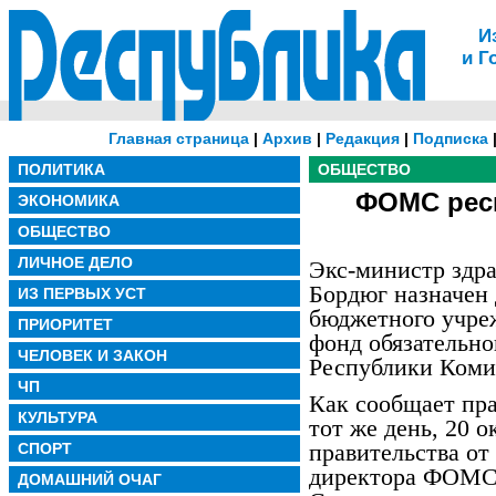
И
и Г
Главная страница
|
Архив
|
Редакция
|
Подписка
ПОЛИТИКА
ОБЩЕСТВО
ФОМС респ
ЭКОНОМИКА
ОБЩЕСТВО
ЛИЧНОЕ ДЕЛО
Экс-министр здр
Бордюг назначен 
ИЗ ПЕРВЫХ УСТ
бюджетного учре
ПРИОРИТЕТ
фонд обязательно
ЧЕЛОВЕК И ЗАКОН
Республики Коми
ЧП
Как сообщает пра
КУЛЬТУРА
тот же день, 20 
правительства от
СПОРТ
директора ФОМС
ДОМАШНИЙ ОЧАГ