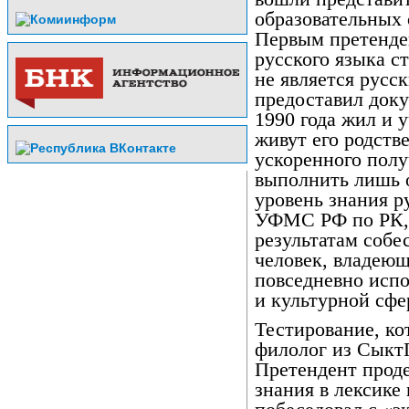
образовательных
Первым претенде
русского языка с
не является русс
предоставил док
1990 года жил и 
живут его родств
ускоренного полу
выполнить лишь о
уровень знания р
УФМС РФ по РК, 
результатам собе
человек, владею
повседневно исп
и культурной сфе
Тестирование, ко
филолог из СыктГ
Претендент прод
знания в лексике 