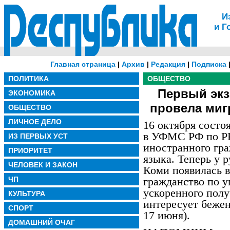
И
и Г
Главная страница
|
Архив
|
Редакция
|
Подписка
ПОЛИТИКА
ОБЩЕСТВО
Первый экз
ЭКОНОМИКА
провела миг
ОБЩЕСТВО
ЛИЧНОЕ ДЕЛО
16 октября состо
в УФМС РФ по Р
ИЗ ПЕРВЫХ УСТ
иностранного гр
ПРИОРИТЕТ
языка. Теперь у 
ЧЕЛОВЕК И ЗАКОН
Коми появилась 
ЧП
гражданство по 
ускоренного полу
КУЛЬТУРА
интересует бежен
СПОРТ
17 июня).
ДОМАШНИЙ ОЧАГ