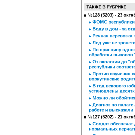
ТАКЖЕ В РУБРИКЕ
№128 (5203) - 23 октя
ФОМС республики 
Воду в дом - за о
Речная перевозка 
Лед уже не тронет
По принципу одног
обработки вызовов 
От экологии до "о
республики соответ
Против изучения к
воркутинские родит
В год векового юб
установлены десятк
Можно ли обойтись
Диагноз по палате 
работе и высказали
№127 (5202) - 21 октя
Солдат обеспечат д
нормальных перчатк