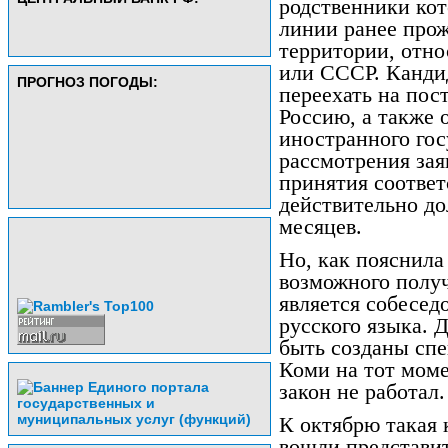
родственники ко
линии ранее прож
территории, отн
или СССР. Канди
ПРОГНОЗ ПОГОДЫ:
переехать на пос
Россию, а также 
иностранного гос
рассмотрения зая
принятия соотве
действительно до
месяцев.
Но, как пояснила
возможного получ
является собесед
русского языка. 
быть созданы спе
Коми на тот моме
закон не работал.
К октябрю такая 
вошли представи