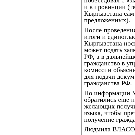
побеседовал с «э
и в провинции (т
Кыргызстана сам
предложенных).
После проведения
итоги и единогла
Кыргызстана носи
может подать зая
РФ, а в дальнейш
гражданство в у
комиссии объясни
для подачи докум
гражданства РФ.
По информации У
обратились еще н
желающих получит
языка, чтобы пре
получение гражд
Людмила ВЛАСО