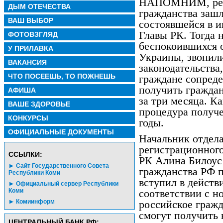
НАПОМНИМ, речь
ДЫМ ОТЕЧЕСТВА
гражданства зашл
ВАШ ВЫБОР
состоявшейся в 
Главы РК. Тогда 
ФОТОВЗГЛЯД
беспокоившихся о
У ПРИЛАВКА
Украины, звонили
ВАКАНСИЯ
законодательства
ЧТО ПОСЕЕШЬ, ТО ПОЖНЕШЬ
граждане сопреде
получить граждан
АФИША
за три месяца. К
ВАШЕ ЗДОРОВЬЕ
процедура получе
КОНКУРСЫ
годы.
ОФИЦИАЛЬНЫЕ ДОКУМЕНТЫ
Начальник отдела
регистрационног
CСЫЛКИ:
РК Алина Билоус 
Сайт Государственного Совета
гражданства РФ 
Республики Коми
вступил в действи
Официальный сервер Республики
Коми
соответствии с н
Комиинформ
российское граж
смогут получить 
ЦЕНТРАЛЬНЫЙ БАНК РФ: