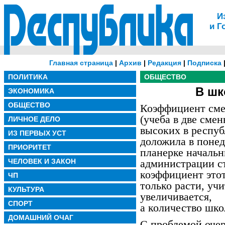
И
и Г
Главная страница
|
Архив
|
Редакция
|
Подписка
ПОЛИТИКА
ОБЩЕСТВО
В шк
ЭКОНОМИКА
ОБЩЕСТВО
Коэффициент сме
(учеба в две сме
ЛИЧНОЕ ДЕЛО
высоких в респуб
ИЗ ПЕРВЫХ УСТ
доложила в поне
ПРИОРИТЕТ
планерке начальн
ЧЕЛОВЕК И ЗАКОН
администрации с
коэффициент этот
ЧП
только расти, учи
КУЛЬТУРА
увеличивается,
СПОРТ
а количество шко
ДОМАШНИЙ ОЧАГ
С проблемой очер