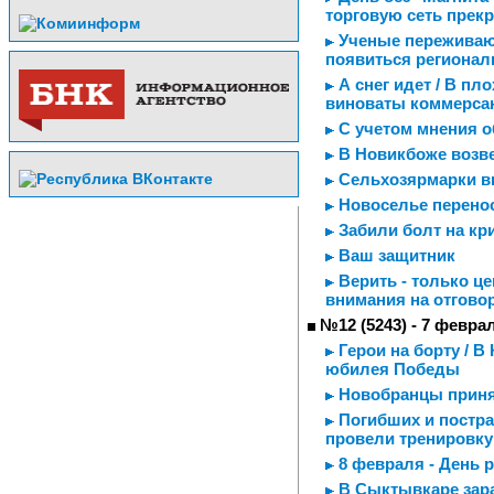
торговую сеть прекр
Ученые переживаю
появиться регионал
А снег идет / В пл
виноваты коммерсан
С учетом мнения 
В Новикбоже возв
Сельхозярмарки в
Новоселье перенос
Забили болт на кр
Ваш защитник
Верить - только це
внимания на отгово
№12 (5243) - 7 февра
Герои на борту / 
юбилея Победы
Новобранцы приня
Погибших и постра
провели тренировку
8 февраля - День 
В Сыктывкаре зара