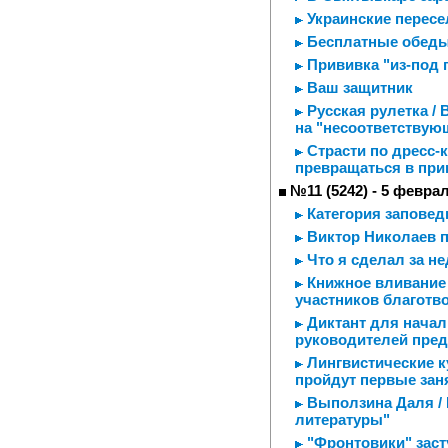
Украинские пересе
Бесплатные обеды
Прививка "из-под 
Ваш защитник
Русская рулетка /
на "несоответствую
Страсти по дресс-
превращаться в пр
№11 (5242) - 5 февра
Категория заповед
Виктор Николаев п
Что я сделал за н
Книжное вливание 
участников благотв
Диктант для начал
руководителей пред
Лингвистические к
пройдут первые зан
Выползина Даля / 
литературы"
"Фронтовики" заст