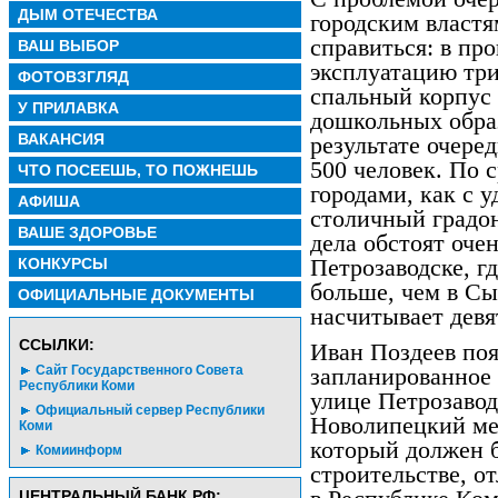
ДЫМ ОТЕЧЕСТВА
городским властя
справиться: в пр
ВАШ ВЫБОР
эксплуатацию три
ФОТОВЗГЛЯД
спальный корпус
У ПРИЛАВКА
дошкольных обра
ВАКАНСИЯ
результате очере
500 человек. По 
ЧТО ПОСЕЕШЬ, ТО ПОЖНЕШЬ
городами, как с 
АФИША
столичный градон
ВАШЕ ЗДОРОВЬЕ
дела обстоят оче
Петрозаводске, гд
КОНКУРСЫ
больше, чем в Сы
ОФИЦИАЛЬНЫЕ ДОКУМЕНТЫ
насчитывает девя
CСЫЛКИ:
Иван Поздеев поя
Сайт Государственного Совета
запланированное
Республики Коми
улице Петрозавод
Официальный сервер Республики
Новолипецкий ме
Коми
который должен б
Комиинформ
строительстве, о
ЦЕНТРАЛЬНЫЙ БАНК РФ: