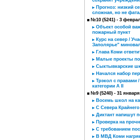
Прогноз: низкий се
сложная, но не фат
№10 (5241) - 3 февра
Объект особой важ
пожарный пункт
Курс на север / Уч
Заполярье" минова
Глава Коми ответ
Малые проекты по
Сыктывкарские шк
Начался набор пе
Трэкол с правами 
категории А II
№9 (5240) - 31 января
Восемь школ на ка
С Севера Крайнего
Диктант напишут п
Проверка на прочн
С требованием пос
В МВД Коми нагря