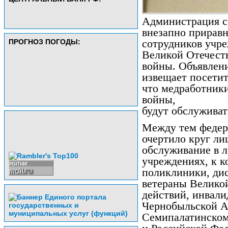
Администрация 
внезапно прирав
ПРОГНОЗ ПОГОДЫ:
сотрудников учр
Великой Отечест
войны. Объявлени
извещает посетит
что медработники
войны,
будут обслуживат
Между тем федера
очертило круг ли
обслуживание в 
учреждениях, к к
поликлиники, дис
ветераны Велико
действий, инвали
Чернобыльской А
Семипалатинском