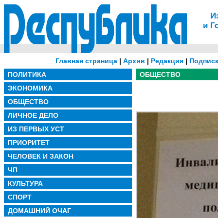
И
и Г
Главная страница
|
Архив
|
Редакция
|
Подписк
ПОЛИТИКА
ОБЩЕСТВО
ЭКОНОМИКА
ОБЩЕСТВО
ЛИЧНОЕ ДЕЛО
ИЗ ПЕРВЫХ УСТ
ПРИОРИТЕТ
ЧЕЛОВЕК И ЗАКОН
ЧП
КУЛЬТУРА
СПОРТ
ДОМАШНИЙ ОЧАГ