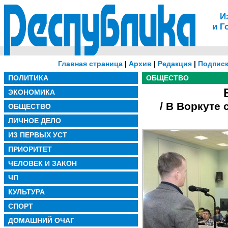
И
и Г
Главная страница
|
Архив
|
Редакция
|
Подписк
ПОЛИТИКА
ОБЩЕСТВО
ЭКОНОМИКА
/ В Воркуте
ОБЩЕСТВО
ЛИЧНОЕ ДЕЛО
ИЗ ПЕРВЫХ УСТ
ПРИОРИТЕТ
ЧЕЛОВЕК И ЗАКОН
ЧП
КУЛЬТУРА
СПОРТ
ДОМАШНИЙ ОЧАГ