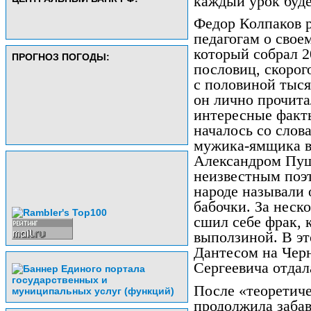
каждый урок буде
Федор Колпаков р
педагогам о свое
который собрал 2
ПРОГНОЗ ПОГОДЫ:
пословиц, скорог
с половиной тыся
он лично прочита
интересные факт
началось со слов
мужика-ямщика во
Александром Пу
неизвестным поэт
народе называли
бабочки. За неск
сшил себе фрак, 
выползиной. В эт
Дантесом на Черн
Сергеевича отда
После «теоретиче
продолжила забав