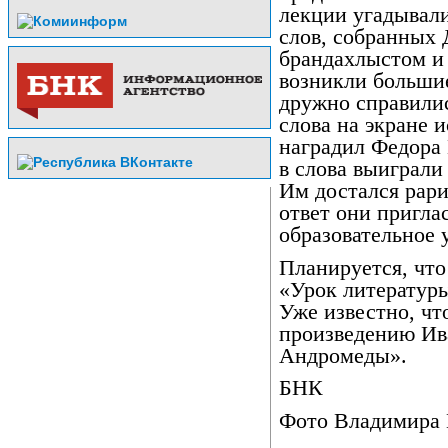
лекции угадывали
слов, собранных
брандахлыстом и
возникли большие
дружно справилис
слова на экране и
наградил Федора
в слова выиграли
Им достался рари
ответ они пригла
образовательное 
Планируется, что
«Урок литературы
Уже известно, ч
произведению Ив
Андромеды».
БНК
Фото Владимир