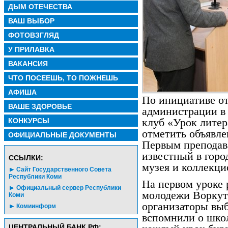
ДЫМ ОТЕЧЕСТВА
ВАШ ВЫБОР
ФОТОВЗГЛЯД
У ПРИЛАВКА
ВАКАНСИЯ
ЧТО ПОСЕЕШЬ, ТО ПОЖНЕШЬ
АФИША
По инициативе о
ВАШЕ ЗДОРОВЬЕ
администрации в
КОНКУРСЫ
клуб «Урок литер
отметить объявле
ОФИЦИАЛЬНЫЕ ДОКУМЕНТЫ
Первым преподав
известный в горо
CСЫЛКИ:
музея и коллекци
Сайт Государственного Совета
Республики Коми
На первом уроке 
Официальный сервер Республики
молодежи Воркут
Коми
организаторы выб
Комиинформ
вспомнили о шко
ЦЕНТРАЛЬНЫЙ БАНК РФ: