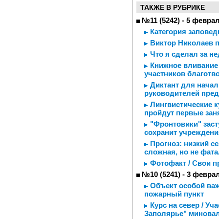
ТАКЖЕ В РУБРИКЕ
№11 (5242) - 5 февра
Категория заповед
Виктор Николаев п
Что я сделал за н
Книжное вливание 
участников благотв
Диктант для начал
руководителей пред
Лингвистические к
пройдут первые зан
"Фронтовики" заст
сохранит учреждени
Прогноз: низкий се
сложная, но не фат
Фотофакт / Свои п
№10 (5241) - 3 февра
Объект особой важ
пожарный пункт
Курс на север / Уч
Заполярье" минова