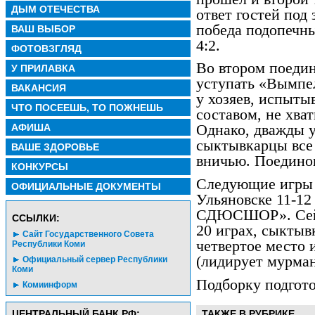
ДЫМ ОТЕЧЕСТВА
ответ гостей под
победа подопечны
ВАШ ВЫБОР
4:2.
ФОТОВЗГЛЯД
Во втором поедин
У ПРИЛАВКА
уступать «Вымпел
ВАКАНСИЯ
у хозяев, испыт
ЧТО ПОСЕЕШЬ, ТО ПОЖНЕШЬ
составом, не хва
АФИША
Однако, дважды у
сыктывкарцы все 
ВАШЕ ЗДОРОВЬЕ
вничью. Поединок
КОНКУРСЫ
Следующие игры 
ОФИЦИАЛЬНЫЕ ДОКУМЕНТЫ
Ульяновске 11-12
СДЮСШОР». Сейч
CСЫЛКИ:
20 играх, сыктыв
Сайт Государственного Совета
четвертое место 
Республики Коми
(лидирует мурма
Официальный сервер Республики
Коми
Подборку подгот
Комиинформ
ЦЕНТРАЛЬНЫЙ БАНК РФ:
ТАКЖЕ В РУБРИКЕ