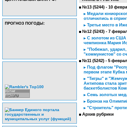
№13 (5244) - 10 февр
Медали юниорского
отличились в спринт
ПРОГНОЗ ПОГОДЫ:
Третье место в Иж
№12 (5243) - 7 февра
С золотом из США 
чемпионка Мария И
"Побежал, ударил, 
"коммунистов" со сч
№11 (5242) - 5 февра
Под флагом "Респу
первом этапе Кубка
"Тигры" и "Жемчуж
Антипова стала зри
баскетболистов Ком
Семь золотых мед
Бронза на Олимпи
"Строитель" прот
Архив рубрики