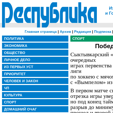
И
и Г
Главная страница
|
Архив
|
Редакция
|
Подписка
ПОЛИТИКА
СПОРТ
Побед
ЭКОНОМИКА
ОБЩЕСТВО
Сыктывкарский «
очередных
ЛИЧНОЕ ДЕЛО
играх первенства
ИЗ ПЕРВЫХ УСТ
лиги
ПРИОРИТЕТ
по хоккею с мячо
ЧЕЛОВЕК И ЗАКОН
с «Вымпелом» из 
ЧП
В первом матче с
отрезка игры уве
КУЛЬТУРА
но под конец тай
СПОРТ
разрыв до миним
ДОМАШНИЙ ОЧАГ
прошел и второй 