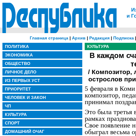
И
и Г
Главная страница
|
Архив
|
Редакция
|
Подписка
ПОЛИТИКА
КУЛЬТУРА
В каждом сч
ЭКОНОМИКА
т
ОБЩЕСТВО
/ Композитор,
ЛИЧНОЕ ДЕЛО
острослов пр
ИЗ ПЕРВЫХ УСТ
5 февраля в Ком
ПРИОРИТЕТ
композитор, педа
ЧЕЛОВЕК И ЗАКОН
принимал поздра
ЧП
Это была третья 
КУЛЬТУРА
рамках празднова
СПОРТ
Свое появление н
обыграл весьма о
ДОМАШНИЙ ОЧАГ