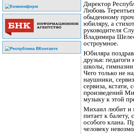
Директор Респуб
Любовь Терентьев
обыденному проч
юбиляру, а стихо
руководителя Сл
Владимира Шелест
остроумное.
Юбиляра поздрав
друзья: педагоги
школы, гимназии
Чего только не н
наушники, сервиз
сервиза, кстати, 
произведений Ми
музыку к этой пр
Михаил любит и ц
питает к балету, 
особого клана. П
человеку невозмо