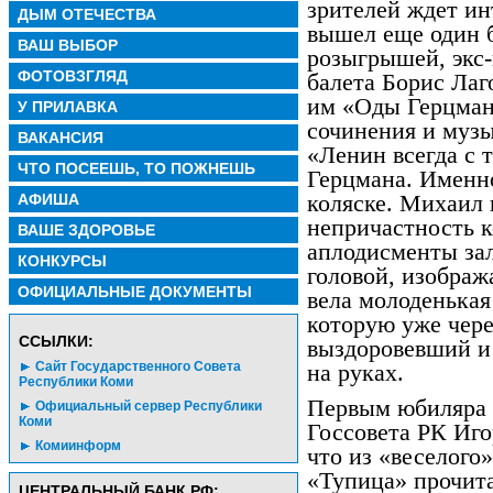
зрителей ждет инт
ДЫМ ОТЕЧЕСТВА
вышел еще один 
ВАШ ВЫБОР
розыгрышей, экс-
ФОТОВЗГЛЯД
балета Борис Лаг
им «Оды Герцман
У ПРИЛАВКА
сочинения и муз
ВАКАНСИЯ
«Ленин всегда с 
ЧТО ПОСЕЕШЬ, ТО ПОЖНЕШЬ
Герцмана. Именно
коляске. Михаил
АФИША
непричастность к
ВАШЕ ЗДОРОВЬЕ
аплодисменты зал
КОНКУРСЫ
головой, изображ
ОФИЦИАЛЬНЫЕ ДОКУМЕНТЫ
вела молоденькая
которую уже чере
CСЫЛКИ:
выздоровевший и
Сайт Государственного Совета
на руках.
Республики Коми
Первым юбиляра 
Официальный сервер Республики
Коми
Госсовета РК Иго
Комиинформ
что из «веселого
«Тупица» прочита
ЦЕНТРАЛЬНЫЙ БАНК РФ: