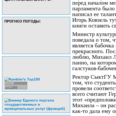
перед началом ме
парламента было 
написал ее талан
Игорь Ковзель ту
ПРОГНОЗ ПОГОДЫ:
книги оставить св
Министр культур
поведала о том, 
является бабочка 
прекрасного. Пос
люблю, Михаил Л
панно, на которо
галстуков-бабоче
Ректор СыктГУ М
том, что студент
провели соответс
всего считают Ге
этот «предположи
Михаила – он рас
как-то дала ему 