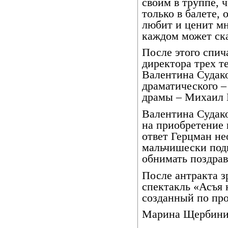
своим в труппе, ч
только в балете, 
любит и ценит м
каждом может ска
После этого спич
директора трех те
Валентина Судак
драматического –
драмы – Михаил 
Валентина Судако
на приобретение
ответ Герцман не
мальчишески под
обнимать поздрав
После антракта 
спектакль «Асъя 
созданный по пр
Марина Щербини