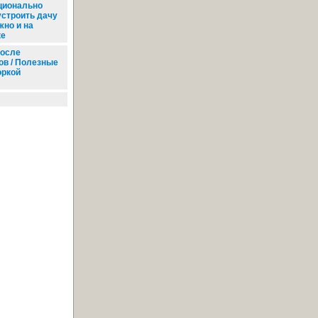
ционально
устроить дачу
жно и на
ке
после
ов / Полезные
оркой