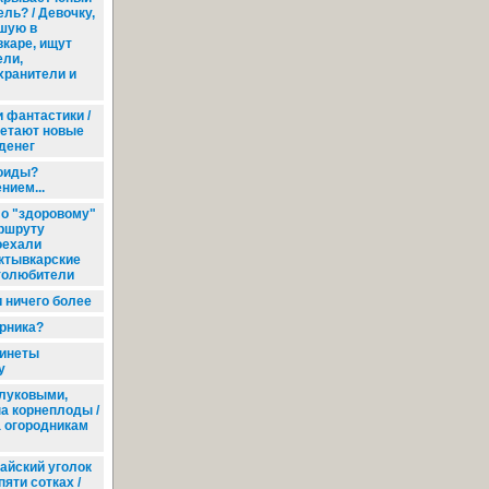
ль? / Девочку,
шую в
каре, ищут
ели,
хранители и
 фантастики /
ретают новые
денег
ноиды?
нием...
о "здоровому"
ршруту
оехали
ктывкарские
толюбители
и ничего более
рника?
инеты
у
луковыми,
а корнеплоды /
а огородникам
айский уголок
пяти сотках /