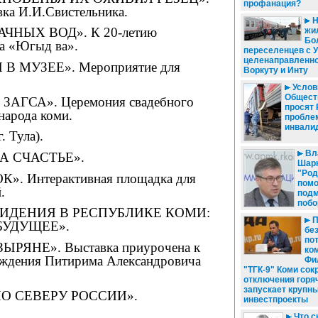
профанация?
ка И.И.Сви­стель­ника.
Н
ЧНЫХ ВОД». К 20-летию
жил
Бо
а «Югыд ва».
переселенцев с 
целенаправленно
В МУЗЕЕ». Мероприятие для
Воркуту и Инту
.
Услови
Общест
АГСА». Церемония свадебного
просят
народа коми.
пробле
инвали
 Тула).
Вл
А СЧАСТЬЕ».
Шарк
"Род
. Интерактивная площадка для
помо
.
подм
побо
ИДЕНИЯ В РЕСПУБЛИКЕ КОМИ:
П
БУДУЩЕЕ».
бе
по
ЯНЕ». Выставка приурочена к
ко
ождения Питирима Александровича
Фи
"ТГК-9" Коми сок
отключения горя
запускает крупн
О СЕВЕРУ РОССИИ».
инвестпроекты
Что с