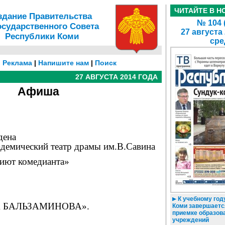
ЧИТАЙТЕ В Н
здание Правительства
№ 104 
осударственного Совета
27 августа
Республики Коми
сре
|
Реклама
|
Напишите нам
|
Поиск
27 АВГУСТА 2014 ГОДА
Афиша
дена
демический театр драмы им.В.Савина
риют комедианта»
К учебному году
А БАЛЬЗАМИНОВА».
Коми завершаетс
приемке образов
учреждений