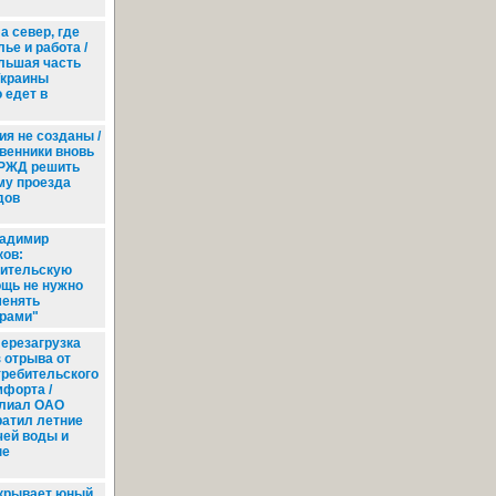
а север, где
ье и работа /
льшая часть
Украины
 едет в
я не созданы /
венники вновь
 РЖД решить
му проезда
дов
адимир
ов:
ительскую
щь не нужно
енять
рами"
ерезагрузка
з отрыва от
требительского
мфорта /
лиал ОАО
ратил летние
чей воды и
ые
крывает юный