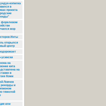
ундук-копилка
явился в
мках проекта
ородские
генды"
 форелевом
зяйстве
учился мор
хтеров Инты
ль открылся
овый центр
подорожает
-усински
кона на
звонке кита
едставлена на
ставке в
зее Коми
ей Ловчев
 рекорды и
мпионом
по тяжелой
е
ия или