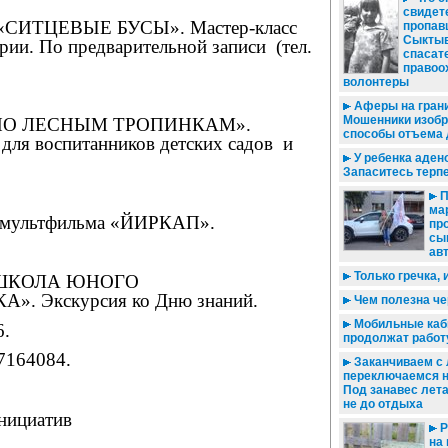
свидете
0. «СИТЦЕВЫЕ БУСЫ». Мастер-класс
пропав
Сыктыв
рии. По предварительной записи
(тел.
спасат
правоо
волонтеры
Аферы на грани
Мошенники изоб
. «ПО ЛЕСНЫМ ТРОПИНКАМ».
способы отъема 
для воспитанников детских садов
и
У ребенка аде
Запаситесь терпе
П
ма
мультфильма «ЙИРКАП».
пр
сы
ав
Только гречка, 
. «ШКОЛА ЮНОГО
. Экскурсия ко Дню знаний.
Чем полезна че
Мобильные каб
6.
продолжат работ
87164084.
Заканчиваем с 
переключаемся н
Под занавес лет
не до отдыха
нициатив
Р
на 