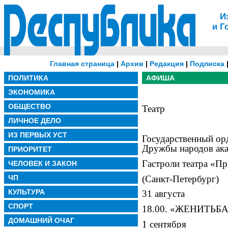
И
и Г
Главная страница
|
Архив
|
Редакция
|
Подписка
ПОЛИТИКА
АФИША
ЭКОНОМИКА
ОБЩЕСТВО
Театр
ЛИЧНОЕ ДЕЛО
ИЗ ПЕРВЫХ УСТ
Государственный ор
Дружбы народов ака
ПРИОРИТЕТ
Гастроли театра «П
ЧЕЛОВЕК И ЗАКОН
(Санкт-Петербург)
ЧП
КУЛЬТУРА
31 августа
СПОРТ
18.00. «ЖЕНИТЬБ
ДОМАШНИЙ ОЧАГ
1 сентября