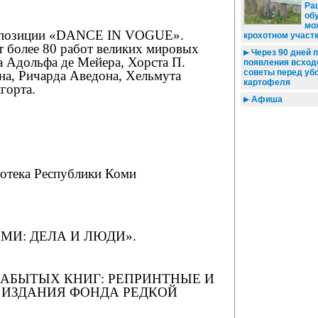
Ра
об
мо
кспозиции «DANCE IN VOGUE».
крохотном участ
т более 80 работ великих мировых
Через 90 дней 
а Адольфа де Мейера, Хорста П.
появления всход
советы перед уб
на, Ричарда Аведона, Хельмута
картофеля
горта.
Афиша
отека Республики Коми
МИ: ДЕЛА И ЛЮДИ».
ЗАБЫТЫХ КНИГ: РЕПРИНТНЫЕ И
ИЗДАНИЯ ФОНДА РЕДКОЙ