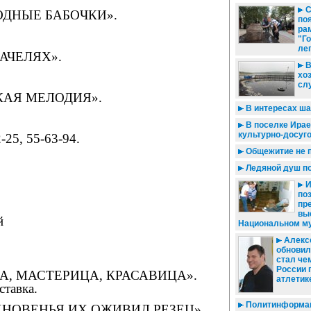
С
БОДНЫЕ БАБОЧКИ».
по
ра
"Г
ле
КАЧЕЛЯХ».
В
хо
сл
СКАЯ МЕЛОДИЯ».
В интересах ша
В поселке Ирае
культурно-досуг
2-25, 55-63-94.
Общежитие не 
Ледяной душ по
И
по
пр
вы
й
Национальном му
Алекс
обновил
стал че
России 
 МАСТЕРИЦА, КРА­СА­ВИ­ЦА».
атлетик
ставка.
Политинформац
НОВЕНЬЯ ИХ ОЖИВИЛ РЕЗЕЦ».