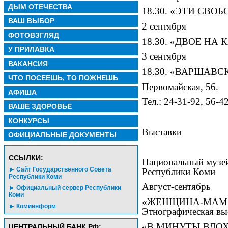
ДЫМ ОТЕЧЕСТВА
18.30. «ЭТИ СВО
ВАШ ВЫБОР
2 сентября
ФОТОВЗГЛЯД
18.30. «ДВОЕ НА 
У ПРИЛАВКА
3 сентября
ВАКАНСИЯ
18.30. «ВАРШАВ
ЧТО ПОСЕЕШЬ, ТО ПОЖНЕШЬ
Первомайская, 56.
АФИША
Тел.: 24-31-92, 56-4
ВАШЕ ЗДОРОВЬЕ
КОНКУРСЫ
Выставки
ОФИЦИАЛЬНЫЕ ДОКУМЕНТЫ
CСЫЛКИ:
Национальный музе
Сайт Государственного Совета
Республики Коми
Республики Коми
Август-сентябрь
Официальный сервер Республики
Коми
«ЖЕНЩИНА-МАМА,
Комиинформ
Этнографическая вы
«В МИНУТЫ ВДОХ
ЦЕНТРАЛЬНЫЙ БАНК РФ: