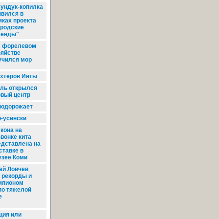
ундук-копилка
явился в
мках проекта
ородские
генды"
 форелевом
зяйстве
учился мор
хтеров Инты
ль открылся
овый центр
подорожает
-усински
кона на
звонке кита
едставлена на
ставке в
зее Коми
ей Ловчев
 рекорды и
мпионом
по тяжелой
е
ия или