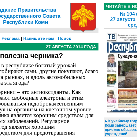
ЧИТАЙТЕ В Н
здание Правительства
№ 104 
осударственного Совета
27 августа
Республики Коми
сре
|
Реклама
|
Напишите нам
|
Поиск
27 АВГУСТА 2014 ГОДА
полезна черника?
 в республике богатый урожай
собирают сами, другие покупают, благо
на рынках, и вдоль автомобильных
а эта ягода?
ерники – это антиоксиданты. Как
вают свободные электроны и этим
зовываться недоброкачественным
уя на организм на клеточном уровне.
ника является хорошим средством для
ых заболеваний. Регулярное
К учебному году
Коми завершаетс
ягод является хорошим
приемке образов
редством для предотвращения
учреждений