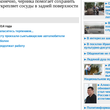
 конечно, черника помогает сохранить
С
укрепляет сосуды в задней поверхности
по
ра
"Г
ле
В
014 года
хо
сл
паситесь терпением...
уту проехали сыктывкарские автолюбители
В интересах ша
 более
В поселке Ирае
родолжат работу
культурно-досуг
Общежитие не 
Ледяной душ по
И
по
пр
вы
Национальном му
Алекс
обновил
стал че
России 
атлетик
Политинформац