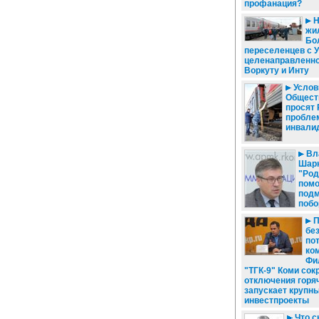
профанация?
Н
жил
Бо
переселенцев с 
целенаправленно
Воркуту и Инту
Услови
Общест
просят
пробле
инвали
Вл
Шарк
"Род
помо
подм
побо
П
бе
по
ко
Фи
"ТГК-9" Коми сок
отключения горя
запускает крупн
инвестпроекты
Что с