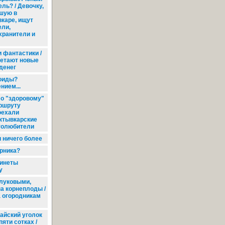
ль? / Девочку,
шую в
каре, ищут
ели,
хранители и
 фантастики /
ретают новые
денег
ноиды?
нием...
о "здоровому"
ршруту
оехали
ктывкарские
толюбители
и ничего более
рника?
инеты
у
луковыми,
а корнеплоды /
а огородникам
айский уголок
пяти сотках /