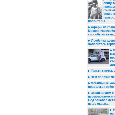
свидете
пропав
Сыктыв
спасат
правоо
волонтеры
Аферы на грани
Мошенники изоб
способы отъема 
У ребенка аде
Запаситесь терпе
П
ма
пр
сы
ав
Только гречка, 
Чем полезна че
Мобильные каб
продолжат работ
Заканчиваем с 
переключаемся н
Под занавес лет
не до отдыха
Р
на 