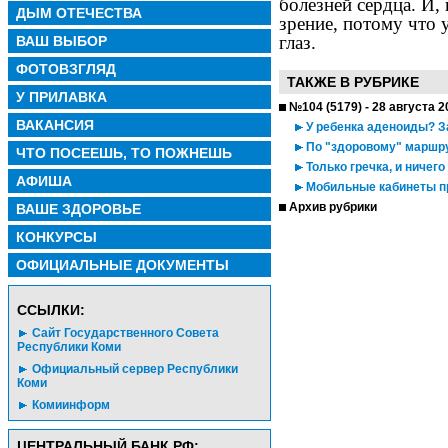
болезней сердца. И,
ДЫМ ОТЕЧЕСТВА
зрение, потому что 
глаз.
ВАШ ВЫБОР
ФОТОВЗГЛЯД
ТАКЖЕ В РУБРИКЕ
У ПРИЛАВКА
№104 (5179) - 28 августа 2
ВАКАНСИЯ
У ребенка аденоиды? За
По "здоровому" маршр
ЧТО ПОСЕЕШЬ, ТО ПОЖНЕШЬ
Только гречка, и ничего
АФИША
Мобильные кабинеты п
Архив рубрики
ВАШЕ ЗДОРОВЬЕ
КОНКУРСЫ
ОФИЦИАЛЬНЫЕ ДОКУМЕНТЫ
CСЫЛКИ:
Сайт Государственного Совета
Республики Коми
Официальный сервер Республики
Коми
Комиинформ
ЦЕНТРАЛЬНЫЙ БАНК РФ: