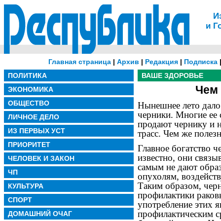
И
и Г
Главная страница
|
Архив
|
Редакция
|
Подписка
ПОЛИТИКА
ВАШЕ ЗДОРОВЬЕ
Чем 
ЭКОНОМИКА
ОБЩЕСТВО
Нынешнее лето дало
черники. Многие ее 
ЛИЧНОЕ ДЕЛО
продают чернику и 
ИЗ ПЕРВЫХ УСТ
трасс. Чем же полезн
ПРИОРИТЕТ
Главное богатство ч
известно, они связы
ЧЕЛОВЕК И ЗАКОН
самым не дают обра
ЧП
опухолям, воздейств
Таким образом, чер
КУЛЬТУРА
профилактики раков
СПОРТ
употребление этих 
профилактическим с
ДОМАШНИЙ ОЧАГ