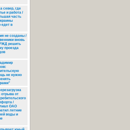
а север, где
ье и работа /
льшая часть
Украины
 едет в
я не созданы /
венники вновь
 РЖД решить
му проезда
дов
адимир
ов:
ительскую
щь не нужно
енять
рами"
ерезагрузка
з отрыва от
требительского
мфорта /
лиал ОАО
ратил летние
чей воды и
ые
крывает юный