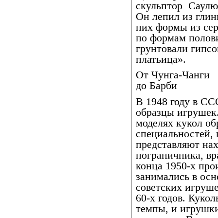
скульптор
Саулю
Он лепил из глин
них формы из сер
по формам полови
грунтовали гипс
платьица».
От Чунга-Чанги
до Барби
В 1948 году в СС
образцы игрушек.
моделях кукол об
специальностей, 
представляют нах
пограничника, вра
конца 1950-х про
занимались в осн
советских игруше
60-х годов. Куко
темпы, и игрушк