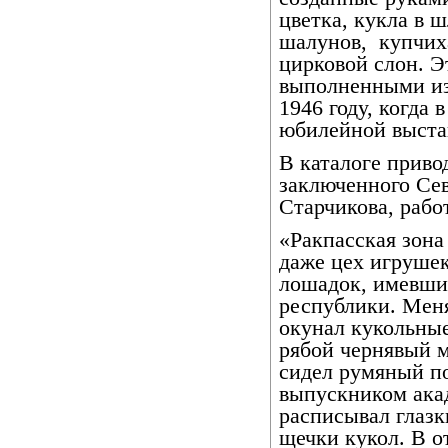
цветка, кукла в 
шалунов,
купчих
цирковой слон. Э
выполненными из
1946 году, когда 
юбилейной выста
В каталоге прив
заключенного Се
Старчикова, рабо
«Ракпасская зона
даже цех игрушек
лошадок, имевши
республики. Меня
окунал кукольные
рябой чернявый м
сидел румяный п
выпускником акад
расписывал глазк
щечки кукол. В о