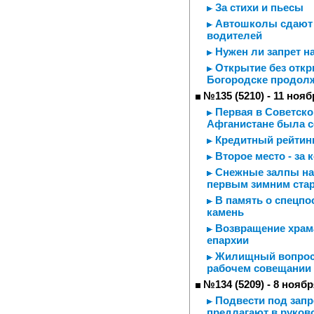
За стихи и пьесы
Автошколы сдают э
водителей
Нужен ли запрет н
Открытие без откры
Богородске продолж
№135 (5210) - 11 нояб
Первая в Советско
Афганистане была со
Кредитный рейтинг
Второе место - за 
Снежные залпы на 
первым зимним ста
В память о спецпо
камень
Возвращение храма
епархии
Жилищный вопрос 
рабочем совещании 
№134 (5209) - 8 ноябр
Подвести под запр
предлагают в руков