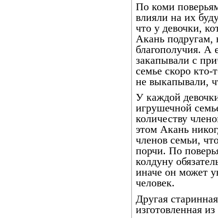
По коми поверья
влияли на их буд
что у девочки, ко
Акань подругам, 
благополучия. А 
закапывали с при
семье скоро кто-
не выкапывали, ч
У каждой девочки
игрушечной семье
количеству члено
этом Акань нико
членов семьи, чт
порчи. По поверь
колдуну обязател
иначе он может у
человек.
Другая старинная
изготовленная из