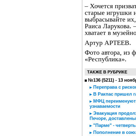
– Хочется призват
старые игрушки 
выбрасывайте их,
Раиса Ларукова. 
хватает в музейн
Артур АРТЕЕВ.
Фото автора, из 
«Республика».
ТАКЖЕ В РУБРИКЕ
№136 (5211) - 13 нояб
Переправа с риско
В Ракпас пришел г
МФЦ переименуют и
узнаваемости
Эвакуация продолж
Печоре, доставлены
"Парме" - четверть
Пополнение в союз