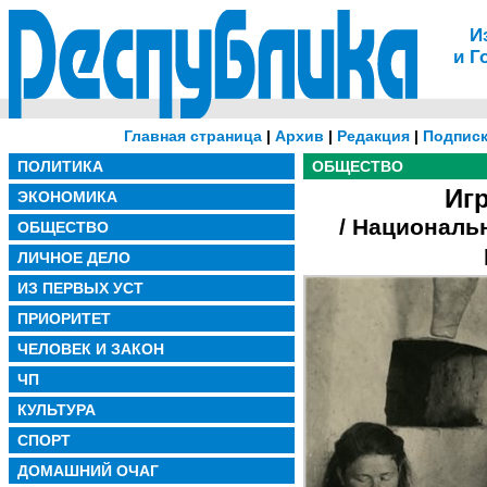
И
и Г
Главная страница
|
Архив
|
Редакция
|
Подписк
ПОЛИТИКА
ОБЩЕСТВО
Иг
ЭКОНОМИКА
/ Националь
ОБЩЕСТВО
ЛИЧНОЕ ДЕЛО
ИЗ ПЕРВЫХ УСТ
ПРИОРИТЕТ
ЧЕЛОВЕК И ЗАКОН
ЧП
КУЛЬТУРА
СПОРТ
ДОМАШНИЙ ОЧАГ