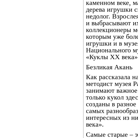
каменном веке, м
дерева игрушки 
недолог. Взросле
и выбрасывают и
коллекционеры м
которым уже боле
игрушки и в музе
Национального м
«Куклы XX века».
Безликая Акань
Как рассказала н
методист музея Р
занимают важное
только кукол зде
созданы в разное 
самых разнообра
интересных из н
века».
Самые старые – 