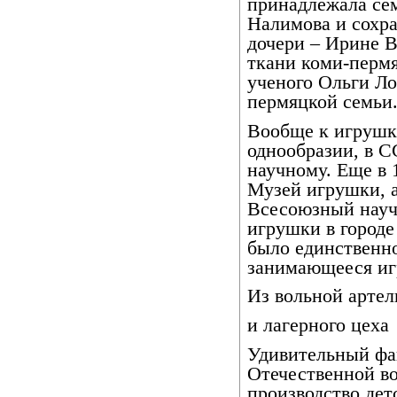
принадлежала сем
Налимова и сохра
дочери – Ирине В
ткани коми-перм
ученого Ольги Ло
пермяцкой семьи
Вообще к игрушк
однообразии, в С
научному. Еще в 
Музей игрушки, а
Всесоюзный науч
игрушки в городе
было единственно
занимающееся и
Из вольной артел
и лагерного цеха
Удивительный фак
Отечественной в
производство дет