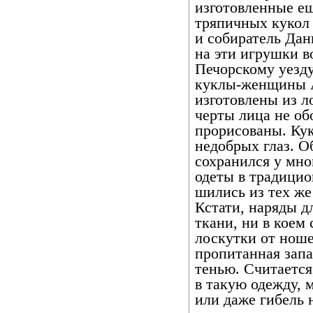
изготовленные ещ
тряпичных кукол 
и собиратель Да
на эти игрушки в
Печорскому уезду
куклы-женщины А
изготовлены из л
черты лица не об
прорисованы. Кук
недобрых глаз. О
сохранился у мно
одеты в традици
шились из тех же
Кстати, наряды д
ткани, ни в коем
лоскутки от ноше
пропитанная запа
тенью. Считается
в такую одежду, 
или даже гибель 