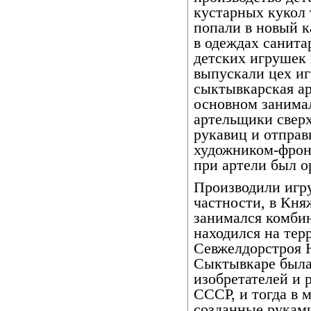
кустарных кукол 
попали в новый к
в одеждах санита
детских игрушек 
выпускали цех и
сыктывкарская ар
основном занима
артельщики сверх
рукавиц и отправ
художником-фрон
при артели был о
Производили игр
частности, в Кня
занимался комбин
находился на тер
Севжелдорстроя 
Сыктывкаре была
изобретателей и
СССР, и тогда в 
созданные рукам