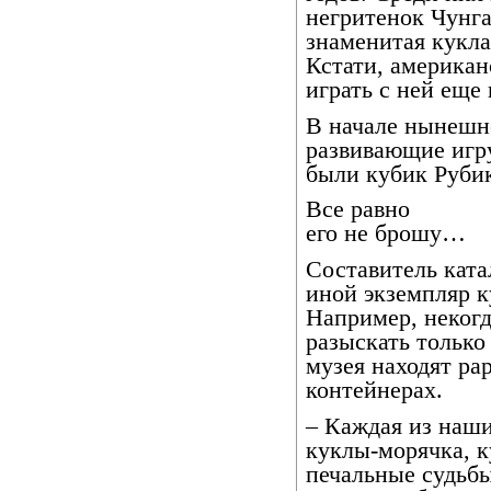
негритенок Чунга
знаменитая кукла
Кстати, американ
играть с ней еще 
В начале нынешне
развивающие игру
были кубик Рубик
Все равно
его не брошу…
Составитель ката
иной экземпляр к
Например, некогд
разыскать только
музея находят ра
контейнерах.
– Каждая из наши
куклы-морячка, к
печальные судьб