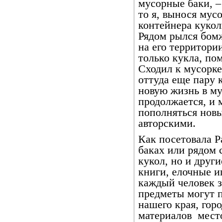
мусорные баки, –
то я, вынося мус
контейнера кукол
Рядом рылся бомж
на его территори
только кукла, пом
Сходил к мусорке
оттуда еще пару 
новую жизнь в му
продолжается, и 
пополняться новы
авторскими.
Как посетовала Р
баках или рядом 
кукол, но и друг
книги, елочные и
каждый человек з
предметы могут п
нашего края, гор
материалов
мест