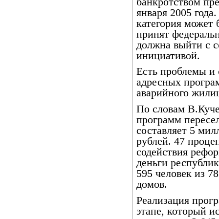
банкротством пре
января 2005 года
категория может 
принят федеральн
должна выйти с 
инициативой.
Есть проблемы и 
адресных програ
аварийного жилищ
По словам В.Куч
программ пересел
составляет 5 мил
рублей. 47 проце
содействия рефо
деньги республик
595 человек из 7
домов.
Реализация прогр
этапе, который ис