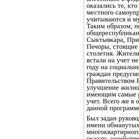
оказались те, кто
местного самоупр
учитываются и м
Таким образом, п
общереспубликан
Сыктывкара, При
Печоры, стоящие 
столетия. Жители
встали на учет не
году на социаль
граждан предусмо
Правительством Р
улучшение жилищ
имеющим самые р
учет. Всего же в
данной программе
Был задан руково
имени обманутых
многоквартирного
оказать содейств