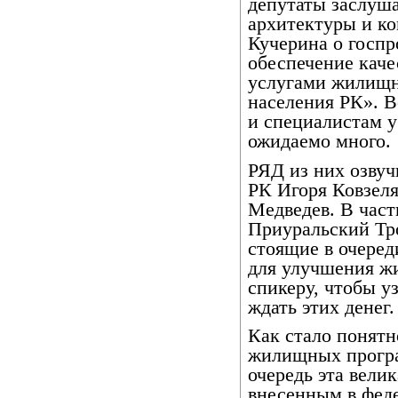
депутаты заслуша
архитектуры и ко
Кучерина о госпр
обеспечение кач
услугами жилищн
населения РК». В
и специалистам у
ожидаемо много.
РЯД из них озвуч
РК Игоря Ковзеля
Медведев. В част
Приуральский Тро
стоящие в очеред
для улучшения ж
спикеру, чтобы у
ждать этих денег.
Как стало понятн
жилищных програ
очередь эта велик
внесенным в фед