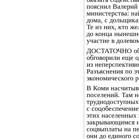
пояснил Валерий 
министерства: на
дома, с дольщика
Те из них, кто же
до конца нынешне
участие в долево
ДОСТАТОЧНО обс
обговорили еще о
из неперспектив
Разъяснения по э
экономического р
В Коми насчитыв
поселений. Там н
труднодоступных 
с соцобеспечение
этих населенных
закрывающимся и
соцвыплаты на пе
они до единого с