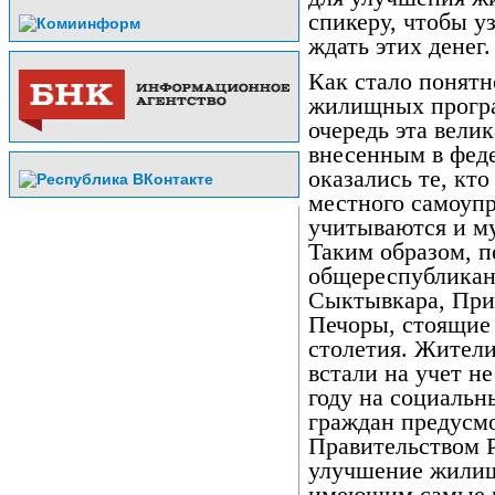
спикеру, чтобы у
ждать этих денег.
Как стало понятн
жилищных програ
очередь эта велик
внесенным в фед
оказались те, кто
местного самоупр
учитываются и м
Таким образом, п
общереспубликан
Сыктывкара, При
Печоры, стоящие 
столетия. Жители
встали на учет не
году на социаль
граждан предусмо
Правительством Р
улучшение жилищ