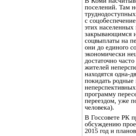
В Коми насчитыв
поселений. Там н
труднодоступных 
с соцобеспечение
этих населенных
закрывающимся и
соцвыплаты на пе
они до единого с
экономически не
достаточно часто
жителей неперспе
находятся одна-д
покидать родные м
неперспективных
программу пересе
переездом, уже п
человека).
В Госсовете РК 
обсуждению прое
2015 год и плано