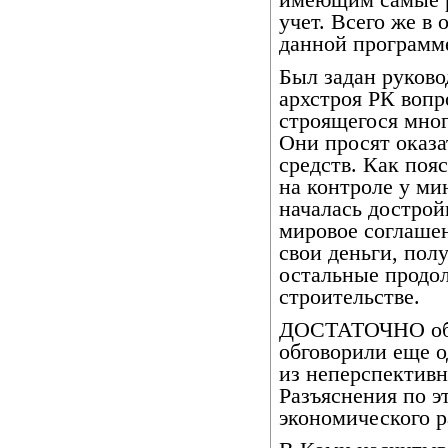
имеющим самые р
учет. Всего же в
данной программе
Был задан руково
архстроя РК воп
строящегося мног
Они просят оказа
средств. Как поя
на контроле у ми
началась дострой
мировое соглашен
свои деньги, пол
остальные продол
строительстве.
ДОСТАТОЧНО обс
обговорили еще о
из неперспектив
Разъяснения по э
экономического р