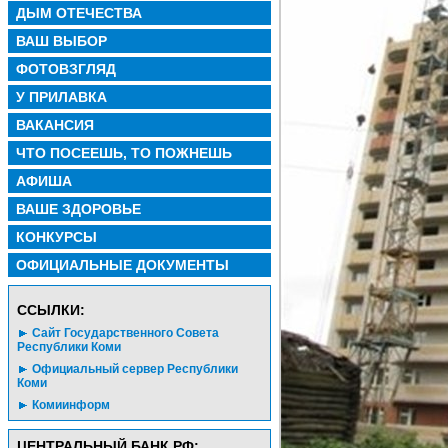
ДЫМ ОТЕЧЕСТВА
ВАШ ВЫБОР
ФОТОВЗГЛЯД
У ПРИЛАВКА
ВАКАНСИЯ
ЧТО ПОСЕЕШЬ, ТО ПОЖНЕШЬ
АФИША
ВАШЕ ЗДОРОВЬЕ
КОНКУРСЫ
ОФИЦИАЛЬНЫЕ ДОКУМЕНТЫ
CСЫЛКИ:
Сайт Государственного Совета
Республики Коми
Официальный сервер Республики
Коми
Комиинформ
ЦЕНТРАЛЬНЫЙ БАНК РФ: