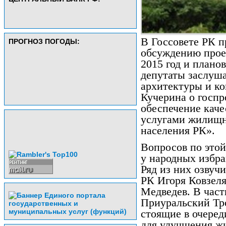
В Госсовете РК 
ПРОГНОЗ ПОГОДЫ:
обсуждению прое
2015 год и плано
депутаты заслуша
архитектуры и ко
Кучерина о госпр
обеспечение кач
услугами жилищн
населения РК».
Вопросов по этой
у народных избра
Ряд из них озвуч
РК Игоря Ковзеля
Медведев. В част
Приуральский Тро
стоящие в очеред
для улучшения ж