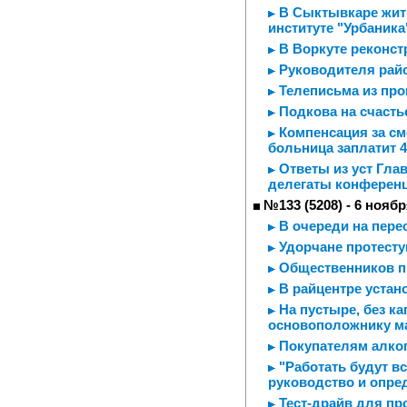
В Сыктывкаре жить
институте "Урбаника
В Воркуте реконст
Руководителя райо
Телеписьма из пр
Подкова на счасть
Компенсация за см
больница заплатит 
Ответы из уст Гла
делегаты конференц
№133 (5208) - 6 ноябр
В очереди на пере
Удорчане протесту
Общественников п
В райцентре устан
На пустыре, без ка
основоположнику м
Покупателям алког
"Работать будут вс
руководство и опре
Тест-драйв для п