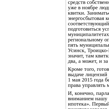
средств собствен
уже в ноябре люд
квитки. Занимать
энергосбытовая к
соответствующий 
подготовиться ус
муниципалитетах
региональному оп
пять муниципальн
Усинск, Троицко
значит, там квитк
два, а может, и з
Кроме того, гото
выдаче лицензий
1 мая 2015 года б
права управлять
И, конечно, парл
вниманием нашу 
ипотека». Первы